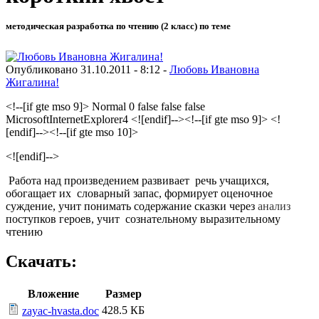
методическая разработка по чтению (2 класс) по теме
Опубликовано 31.10.2011 - 8:12 -
Любовь Ивановна
Жигалина!
<!--[if gte mso 9]> Normal 0 false false false
MicrosoftInternetExplorer4 <![endif]--><!--[if gte mso 9]> <!
[endif]--><!--[if gte mso 10]>
<![endif]-->
Работа над произведением развивает речь учащихся,
обогащает их словарный запас, формирует оценочное
суждение, учит понимать содержание сказки через
анализ
поступков героев
,
учит сознательному выразительному
чтению
Скачать:
Вложение
Размер
428.5 КБ
zayac-hvasta.doc