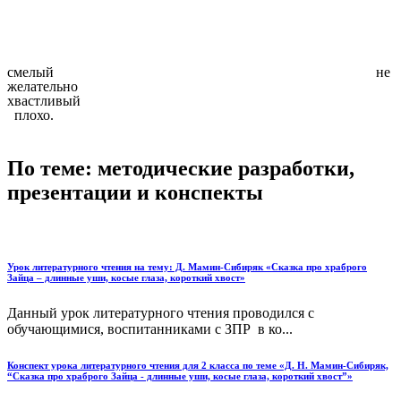
смелый не
желательно
хвастливый
плохо.
По теме: методические разработки,
презентации и конспекты
Урок литературного чтения на тему: Д. Мамин-Сибиряк «Сказка про храброго
Зайца – длинные уши, косые глаза, короткий хвост»
Данный урок литературного чтения проводился с
обучающимися, воспитанниками с ЗПР в ко...
Конспект урока литературного чтения для 2 класса по теме «Д. Н. Мамин-Сибиряк,
“Сказка про храброго Зайца - длинные уши, косые глаза, короткий хвост”»