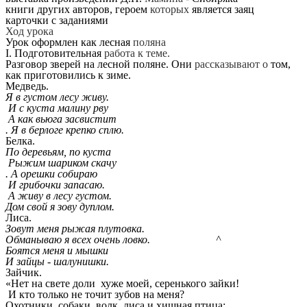
книги других авторов, героем
которых
является заяц
карточки с заданиями
Ход урока
Урок оформлен как лесная
поляна
I. Подготовительная
работа к теме.
Разговор зверей на лесной поляне. Они
рассказывают о
том,
как приготовились к зиме.
Медведь.
Я в густом лесу живу.
И с куста малину рву
А как вьюга засвистит
. Я в берлоге крепко сплю.
Белка.
По деревьям, по куста
Рыжим шариком скачу
. А орешки собираю
И грибочки запасаю.
А живу в лесу густом.
Дом свой я зову дуплом.
Лиса.
Зовут меня рыжая плутовка.
Обманываю я всех очень ловко. ^
Боятся меня и мышки
И зайцы - шалунишки.
Зайчик.
«Нет на свете доли хуже моей, серенького зайки!
И кто только не точит зубов
на меня?
Охотники, собаки, волк, лиса и хищная птица;