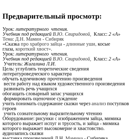
Предварительный просмотр:
Урок:
литературного чтения.
Учебник под редакцией
В.Ю. Свиридовой,
Класс:
2 «А»
Тема: Д.Н. Мамин - Сибиряк
«Сказка
про храброго зайца
-
длинные уши,
косые
глаза,
короткий хвост».
Урок:
литературного чтения.
Учебник под редакцией
В.Ю. Свиридовой,
Класс:
2 «А»
Учитель:
Жигалина Л.И.
Цель: углублять теоретические сведения
литературоведческого характера
обучать вдумчивому прочтению произведения
вести работу над языком художественного произведения
развивать речь учащихся
обогащать словарный запас учащихся
формировать оценочное суждение
учить понимать содержание сказки через
анализ
поступков
героев
учить сознательному выразительному чтению
Оборудование: рисунки
с
изображением зайца, мимика
которого выражает испуг и трусость, и зайца - мимика
которого выражает высокомерие и хвастовство.
аудиозапись сказки
выставка произведений Д.Н.
Мамина
- Сибиряка