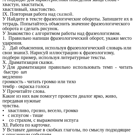
хвастун, хвастаться,
хвастливый, хвастовство.
IX. Повторная работа над
сказкой.
У Найдите в тексте фразеологические обороты. Запишите их в
тетрадь. Попытайтесь объяснить значение фразеологического
оборота и сделать рисунок.
У Знакомство с алгоритмом работы над фразеологизмом.
1. Правильно напиши фразеологический оборот, укажи место
ударения.
2. Дай объяснения, используя фразеологический словарь или
свои знани3. Нарисуй иллюстрацию к фразеологизму,
подбери пример, используя литературные тексты.
X. Драматизация сказки.
У Для драматизации правильно использовать темп - читать
быстро
шп
медленно
громкость - читать громко или тихо
тембр - окраска голоса
У Прочитайте слова.
Какие из них вам помогут провести диалог ярко, живо,
передавая нужные
чувства.
• хвастливо, грозно, весело, громко
• с испугом - тише
• со страхом, с выражением испуга
XI. Работа по карточке.
У Вставьте данные в скобках глаголы, по смыслу подходящие
к описанным событиям.