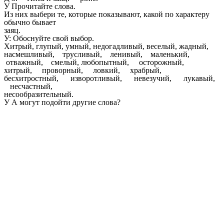
У Прочитайте слова.
Из них выбери те, которые показывают, какой по характеру
обычно бывает
заяц.
У: Обоснуйте свой выбор.
Хитрый, глупый, умный, недогадливый, веселый, жадный,
насмешливый, трусливый, ленивый, маленький,
отважный, смелый, любопытный, осторожный,
хитрый, проворный, ловкий, храбрый,
бесхитростный, изворотливый, невезучий, лукавый,
несчастный,
несообразительный.
У А могут подойти другие слова?