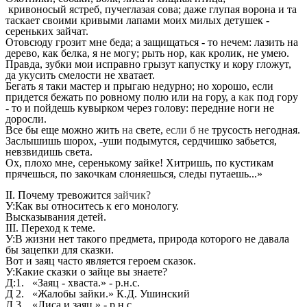
кривоносый ястреб, пучеглазая сова; даже глупая ворона и та
таскает своими кривыми лапами моих милых детушек -
сереньких зайчат.
Отовсюду грозит мне беда; а защищаться - то нечем: лазить на
дерево, как белка, я не могу; рыть нор, как кролик, не умею.
Правда, зубки мои исправно грызут капустку и кору гложут,
да укусить смелости не хватает.
Бегать я таки мастер и прыгаю недурно; но хорошо, если
придется бежать по ровному полю или на гору, а
как
под гору
- то и пойдешь кувырком через голову: передние ноги не
доросли.
Все бы еще можно жить
на
свете,
если б не
трусость негодная.
Заслышишь шорох, -уши подымутся, сердчишко забьется,
невзвидишь света.
Ох, плохо мне, серенькому зайке! Хитришь, по кустикам
прячешься, по закочкам слоняешься, следы путаешь...»
II. Почему тревожится
зайчик?
У:Как вы относитесь к его монологу.
Высказывания детей.
III. Переход к теме.
У:В жизни нет такого предмета, природа которого не давала
бы зацепки для сказки.
Вот и заяц часто является героем сказок.
У:Какие сказки о зайце вы знаете?
Д:1. «Заяц - хваста.» - р.н.с.
Д 2. «Жалобы зайки.» К.Д. Ушинский
Д 3. «Лиса и заяц.» - р.н.с.