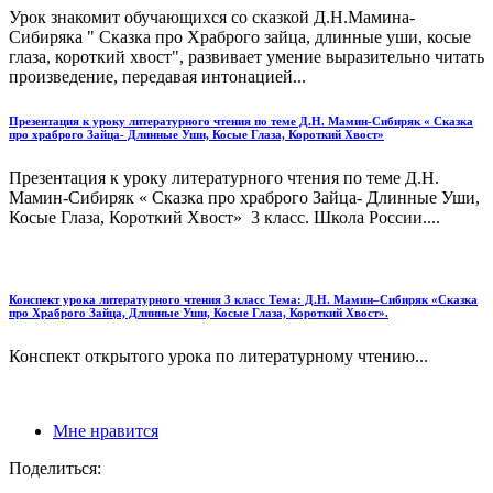
Урок знакомит обучающихся со сказкой Д.Н.Мамина-
Сибиряка " Сказка про Храброго зайца, длинные уши, косые
глаза, короткий хвост", развивает умение выразительно читать
произведение, передавая интонацией...
Презентация к уроку литературного чтения по теме Д.Н. Мамин-Сибиряк « Сказка
про храброго Зайца- Длинные Уши, Косые Глаза, Короткий Хвост»
Презентация к уроку литературного чтения по теме Д.Н.
Мамин-Сибиряк « Сказка про храброго Зайца- Длинные Уши,
Косые Глаза, Короткий Хвост» 3 класс. Школа России....
Конспект урока литературного чтения 3 класс Тема: Д.Н. Мамин–Сибиряк «Сказка
про Храброго Зайца, Длинные Уши, Косые Глаза, Короткий Хвост».
Конспект открытого урока по литературному чтению...
Мне нравится
Поделиться: