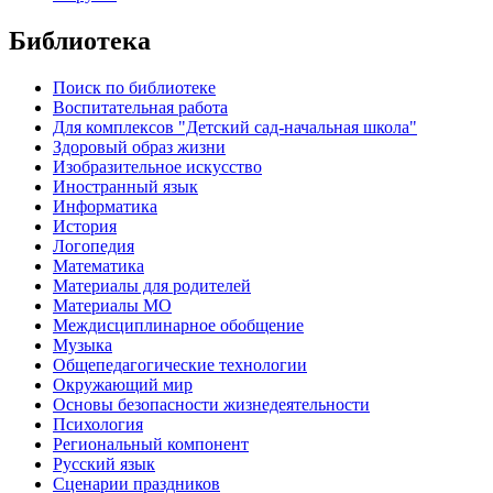
Библиотека
Поиск по библиотеке
Воспитательная работа
Для комплексов "Детский сад-начальная школа"
Здоровый образ жизни
Изобразительное искусство
Иностранный язык
Информатика
История
Логопедия
Математика
Материалы для родителей
Материалы МО
Междисциплинарное обобщение
Музыка
Общепедагогические технологии
Окружающий мир
Основы безопасности жизнедеятельности
Психология
Региональный компонент
Русский язык
Сценарии праздников