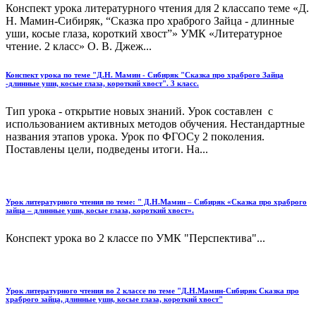
Конспект урока литературного чтения для 2 классапо теме «Д.
Н. Мамин-Сибиряк, “Сказка про храброго Зайца - длинные
уши, косые глаза, короткий хвост”» УМК «Литературное
чтение. 2 класс» О. В. Джеж...
Конспект урока по теме "Д.Н. Мамин - Сибиряк "Сказка про храброго Зайца
-длинные уши, косые глаза, короткий хвост". 3 класс.
Тип урока - открытие новых знаний. Урок составлен с
использованием активных методов обучения. Нестандартные
названия этапов урока. Урок по ФГОСу 2 поколения.
Поставлены цели, подведены итоги. На...
Урок литературного чтения по теме: " Д.Н.Мамин – Сибиряк «Сказка про храброго
зайца – длинные уши, косые глаза, короткий хвост».
Конспект урока во 2 классе по УМК "Перспектива"...
Урок литературного чтения во 2 классе по теме "Д.Н.Мамин-Сибиряк Сказка про
храброго зайца, длинные уши, косые глаза, короткий хвост"