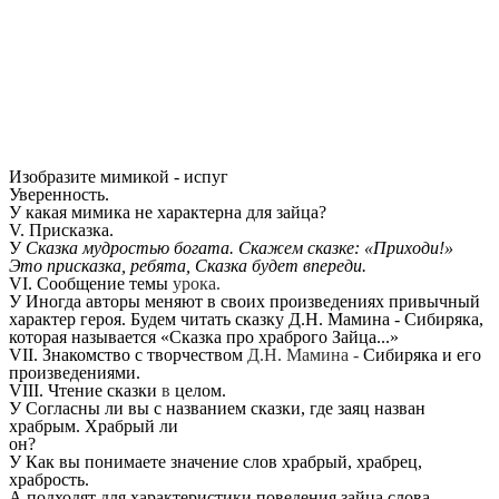
Изобразите мимикой - испуг
Уверенность.
У какая мимика не характерна для зайца?
V. Присказка.
У
Сказка мудростью богата. Скажем сказке: «Приходи!»
Это присказка, ребята, Сказка будет впереди.
VI. Сообщение темы
урока.
У Иногда авторы меняют в своих произведениях привычный
характер героя. Будем читать сказку Д.Н. Мамина - Сибиряка,
которая называется «Сказка про храброго Зайца...»
VII. Знакомство с творчеством
Д.Н. Мамина -
Сибиряка и его
произведениями.
VIII. Чтение сказки
в
целом.
У Согласны ли вы с названием сказки, где заяц назван
храбрым. Храбрый ли
он?
У Как вы понимаете значение слов храбрый, храбрец,
храбрость.
А подходят для характеристики поведения зайца слова -