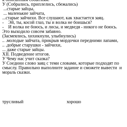
У (Собрались, приплелись, сбежались)
...старые зайцы,
... маленькие зайчата,
...старые зайчихи. Все слушают, как хвастается заяц.
- Эй, ты, косой глаз, ты и волка не боишься?
- И волка не боюсь, и лисы, и медведя - никого не боюсь.
Это выходило совсем забавно.
(Засмеялись, хихикнули, улыбнулись)
.. .молодые зайчата, прикрыв мордочки передними лапами,
.. .добрые старушки - зайчихи,
... даже старые зайцы.
XII. Подведение итогов.
У Чему нас учит сказка?
У Соедини слово заяц с теми словами, которые подходят по
смыслу. Правильно выполните задание и сможете вывести и
мораль сказки.
трусливый хорошо