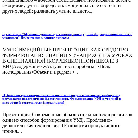
эмоциями; учить определять эмоциональные состояния
других людей; развивать умение владеть...
презентация "Мультимедийные презентации, как средство формирования знаний у
учащихся" Презентация к защите диплома
МУЛЬТИМЕДИЙНЫЕ ПРЕЗЕНТАЦИИ КАК СРЕДСТВО
ФОРМИРОВАНИЯ ЗНАНИЙ У УЧАЩИХСЯ НА УРОКАХ
В СПЕЦИАЛЬНОЙ (КОРРЕКЦИОННОЙ) ШКОЛЕ 8
ВИДАсодержание :•Актуальность проблемы•Цель
исследования•Объект и предмет •...
Публичная презентация общественности и профессиональному сообществу
результатов педагогической деятельности. Формирование УУД в урочной и
внеурочной деятельности (презентация)
Презентация. Современные образовательные технологии как
один из способов формирования УУД . Проблемно-
диалогическая технология. ТЕхнология продуктивного
чтения....