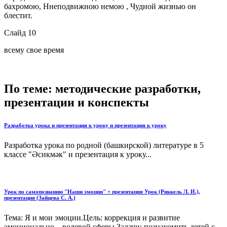
бахромою, Ннеподвижною немою , Чудной жизнью он
блестит.
Слайд 10
всему свое время
По теме: методические разработки,
презентации и конспекты
Разработка урока и презентация к уроку и презентация к уроку
Разработка урока по родной (башкирской) литературе в 5
классе "Әсикмәк" и презентация к уроку...
Урок по самопознанию "Наши эмоции" + презентация Урок (Риккель Л. И.),
презентация (Зайцева С. А.)
Тема: Я и мои эмоции.Цель: коррекция и развитие
эмоционально – волевой сферы.Задачи: познакомить детей с