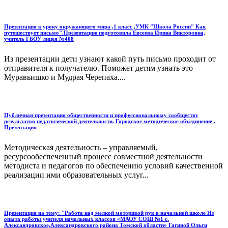
Презентация к уроку окружающего мира ,1 класс ,УМК "Школа России" Как
путешествует письмо".Презентацию подготовила Евсеева Ирина Викторовна,
учитель ГБОУ лицея №408
Из презентации дети узнают какой путь письмо проходит от
отправителя к получателю. Поможет детям узнать это
Муравьишко и Мудрая Черепаха....
Публичная презентация общественности и профессиональному сообществу
результатов педагогической деятельности. Городское методическое объединение .
Презентация
Методическая деятельность – управляемый,
ресурсообеспеченный процесс совместной деятельности
методиста и педагогов по обеспечению условий качественной
реализации ими образовательных услуг...
Презентация на тему: "Работа над мелкой моторикой рук в начальной школе Из
опыта работы учителя начальных классов «МАОУ СОШ №1 с.
Александровское,Александровского района Томской области» Гагиной Ольги