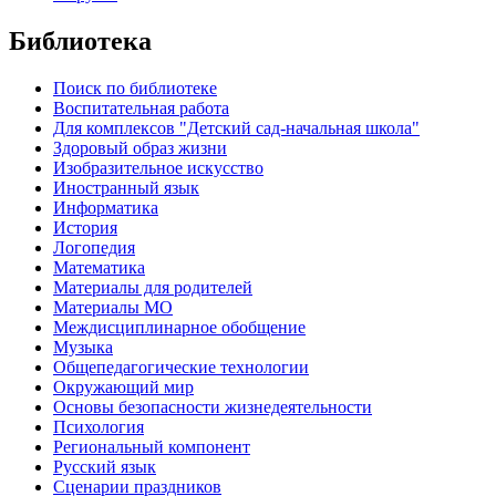
Библиотека
Поиск по библиотеке
Воспитательная работа
Для комплексов "Детский сад-начальная школа"
Здоровый образ жизни
Изобразительное искусство
Иностранный язык
Информатика
История
Логопедия
Математика
Материалы для родителей
Материалы МО
Междисциплинарное обобщение
Музыка
Общепедагогические технологии
Окружающий мир
Основы безопасности жизнедеятельности
Психология
Региональный компонент
Русский язык
Сценарии праздников