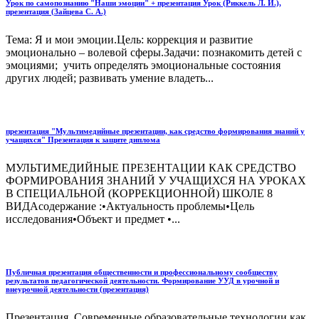
Урок по самопознанию "Наши эмоции" + презентация Урок (Риккель Л. И.),
презентация (Зайцева С. А.)
Тема: Я и мои эмоции.Цель: коррекция и развитие
эмоционально – волевой сферы.Задачи: познакомить детей с
эмоциями; учить определять эмоциональные состояния
других людей; развивать умение владеть...
презентация "Мультимедийные презентации, как средство формирования знаний у
учащихся" Презентация к защите диплома
МУЛЬТИМЕДИЙНЫЕ ПРЕЗЕНТАЦИИ КАК СРЕДСТВО
ФОРМИРОВАНИЯ ЗНАНИЙ У УЧАЩИХСЯ НА УРОКАХ
В СПЕЦИАЛЬНОЙ (КОРРЕКЦИОННОЙ) ШКОЛЕ 8
ВИДАсодержание :•Актуальность проблемы•Цель
исследования•Объект и предмет •...
Публичная презентация общественности и профессиональному сообществу
результатов педагогической деятельности. Формирование УУД в урочной и
внеурочной деятельности (презентация)
Презентация. Современные образовательные технологии как