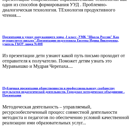
один из способов формирования УУД . Проблемно-
диалогическая технология. ТЕхнология продуктивного
чтения....
Презентация к уроку окружающего мира ,1 класс ,УМК "Школа России" Как
путешествует письмо".Презентацию подготовила Евсеева Ирина Викторовна,
учитель ГБОУ лицея №408
Из презентации дети узнают какой путь письмо проходит от
отправителя к получателю. Поможет детям узнать это
Муравьишко и Мудрая Черепаха....
Публичная презентация общественности и профессиональному сообществу
результатов педагогической деятельности. Городское методическое объединение .
Презентация
Методическая деятельность – управляемый,
ресурсообеспеченный процесс совместной деятельности
методиста и педагогов по обеспечению условий качественной
реализации ими образовательных услуг...