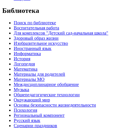
Библиотека
Поиск по библиотеке
Воспитательная работа
Для комплексов "Детский сад-начальная школа"
Здоровый образ жизни
Изобразительное искусство
Иностранный язык
Информатика
История
Логопедия
Математика
Материалы для родителей
Материалы МО
Междисциплинарное обобщение
Музыка
Общепедагогические технологии
Окружающий мир
Основы безопасности жизнедеятельности
Психология
Региональный компонент
Русский язык
Сценарии праздников