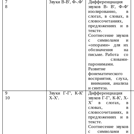
7
Звуки В-В', Ф-.Ф'
Дифференциация
8
звуков В- В', Ф-Ф'
изолированно, в
слогах, в словах, в
словосочетаниях,
предложениях и в
тексте.
Соотнесение звуков
с символами и
«опорами» для их
обозначения на
письме. Работа со
словами-
паронимами.
Развитие
фонематического
восприятия, слуха,
внимания, анализа
и синтеза.
9
Звуки Г-Г', К-К'
Дифференциация
10
Х-Х'.
звуков Г-Г', К-К', Х-
Х' в слогах, в
словах, в
словосочетаниях, в
предложениях и в
тексте.
Соотнесение звуков
с символами и