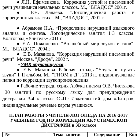
Л.Н. Ефименкова. "Коррекция устной и письменной
речи учащимися начальных классов. М., "ВЛАДОС" 2001г.
Р.Н. Лалаева. "Логопедическая работа в
корреционных классах". М., "ВЛАДОС", 2001 г.
Абрамова Н.А. «Преодоление нарушений языкового
анализа и синтеза. Логопедические занятия 1-3 классы.
Волгоград «Учитель» 2011 г
Е.А. Пожиленко. "Волшебный мир звуков и слов".
М., "ВЛАДОС", 2004г.
Е.В. Мазанова. "Коррекция нарушений письменной
речи". Москва, "Дрофа", 2002 г.
«
УМК обучающегося
-
Е.В. Мазанова. Рабочая тетрадь "Учусь не путать
звуки" I, II альбом. М., "ГНОМ и Д", 2013 г., индивидуальные
папки по коррекции звукопроизношения.
Рабочие тетради серия Азбука письма О.В. Чистякова
«30 занятий по русскому языку для предупреждения
дисграфии 3-4 классы» С.-П.: Издательский дом «Литера»;
индивидуальные речевые карты учащихся.
ПЛАН РАБОТЫ УЧИТЕЛЯ-ЛОГОПЕДА НА 2016-2017
УЧЕБНЫЙ ГОД ПО КОРРЕКЦИИ АКУСТИЧЕСКОЙ
ДИСГРАФИИ в 3В классе
№
Тема занятия
Содержание
Кол