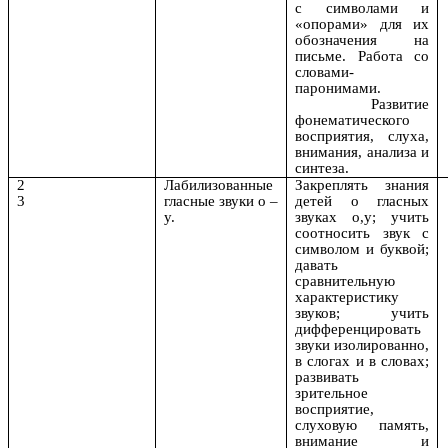
с символами и
«опорами» для их
обозначения на
письме. Работа со
словами-
паронимами.
Развитие
фонематического
восприятия, слуха,
внимания, анализа и
синтеза.
2
Лабилизованные
Закреплять знания
3
гласные звуки о –
детей о гласных
у.
звуках о,у; учить
соотносить звук с
символом и буквой;
давать
сравнительную
характеристику
звуков; учить
дифференцировать
звуки изолированно,
в слогах и в словах;
развивать
зрительное
восприятие,
слуховую память,
внимание и