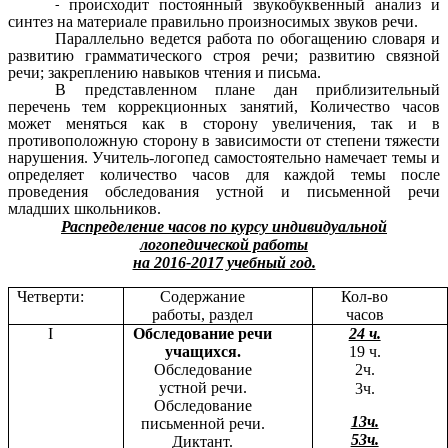
происходит постоянный звукобуквенный анализ и
синтез на материале правильно произносимых звуков речи.
Параллельно ведется работа по обогащению словаря и
развитию грамматического строя речи; развитию связной
речи; закреплению навыков чтения и письма.
В представленном плане дан приблизительный
перечень тем коррекционных занятий, Количество часов
может меняться как в сторону увеличения, так и в
противоположную сторону в зависимости от степени тяжести
нарушения. Учитель-логопед самостоятельно намечает темы и
определяет количество часов для каждой темы после
проведения обследования устной и письменной речи
младших школьников.
Распределение часов по курсу индивидуальной
логопедической работы
на 2016-2017 учебный год.
Четверти:
Содержание
Кол-во
работы, раздел
часов
I
Обследование речи
24 ч.
учащихся.
19 ч.
Обследование
2ч.
устной речи.
3ч.
Обследование
13ч.
письменной речи.
53ч.
Диктант.