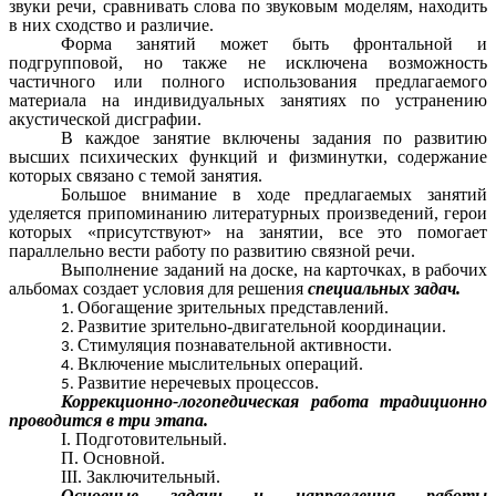
звуки речи, сравнивать слова по звуковым моделям, находить
в них сходство и различие.
Форма занятий может быть фронтальной и
подгрупповой, но также не исключена возможность
частичного или полного использования предлагаемого
материала на индивидуальных занятиях по устранению
акустической дисграфии.
В каждое занятие включены задания по развитию
высших психических функций и физминутки, содержание
которых связано с темой занятия.
Большое внимание в ходе предлагаемых занятий
уделяется припоминанию литературных произведений, герои
которых «присутствуют» на занятии, все это помогает
параллельно вести работу по развитию связной речи.
Выполнение заданий на доске, на карточках, в рабочих
альбомах создает условия для решения
специальных задач.
Обогащение зрительных представлений.
Развитие зрительно-двигательной координации.
Стимуляция познавательной активности.
Включение мыслительных операций.
Развитие неречевых процессов.
Коррекционно-логопедическая работа традиционно
проводится в три этапа.
I. Подготовительный.
П. Основной.
III. Заключительный.
Основные задачи и направления работы