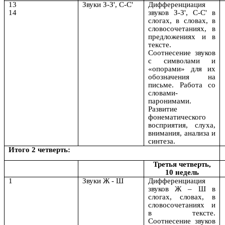
13
Звуки З-З', С-С'
Дифференциация
14
звуков З-З', С-С' в
слогах, в словах, в
словосочетаниях, в
предложениях и в
тексте.
Соотнесение звуков
с символами и
«опорами» для их
обозначения на
письме. Работа со
словами-
паронимами.
Развитие
фонематического
восприятия, слуха,
внимания, анализа и
синтеза.
Итого 2 четверть:
Третья четверть,
10 недель
1
Звуки Ж - Ш
Дифференциация
звуков Ж – Ш в
слогах, словах, в
словосочетаниях и
в тексте.
Соотнесение звуков