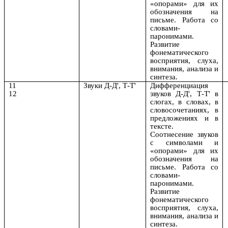
«опорами» для их
обозначения на
письме. Работа со
словами-
паронимами.
Развитие
фонематического
восприятия, слуха,
внимания, анализа и
синтеза.
11
Звуки Д-Д', Т-Т'
Дифференциация
12
звуков Д-Д', Т-Т' в
слогах, в словах, в
словосочетаниях, в
предложениях и в
тексте.
Соотнесение звуков
с символами и
«опорами» для их
обозначения на
письме. Работа со
словами-
паронимами.
Развитие
фонематического
восприятия, слуха,
внимания, анализа и
синтеза.