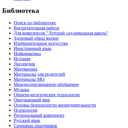
Библиотека
Поиск по библиотеке
Воспитательная работа
Для комплексов "Детский сад-начальная школа"
Здоровый образ жизни
Изобразительное искусство
Иностранный язык
Информатика
История
Логопедия
Математика
Материалы для родителей
Материалы МО
Междисциплинарное обобщение
Музыка
Общепедагогические технологии
Окружающий мир
Основы безопасности жизнедеятельности
Психология
Региональный компонент
Русский язык
Сценарии праздников