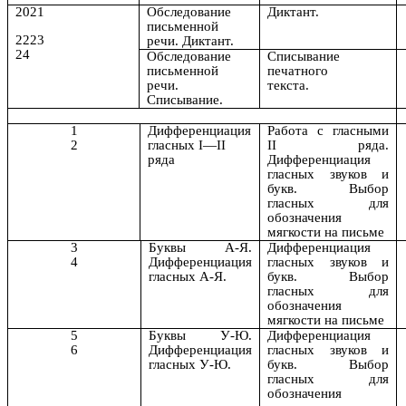
2021
Обследование
Диктант.
письменной
2223
речи. Диктант.
24
Обследование
Списывание
письменной
печатного
речи.
текста.
Списывание.
1
Дифференциация
Работа с гласными
2
гласных I—II
II ряда.
ряда
Дифференциация
гласных звуков и
букв. Выбор
гласных для
обозначения
мягкости на письме
3
Буквы А-Я.
Дифференциация
4
Дифференциация
гласных звуков и
гласных А-Я.
букв. Выбор
гласных для
обозначения
мягкости на письме
5
Буквы У-Ю.
Дифференциация
6
Дифференциация
гласных звуков и
гласных У-Ю.
букв. Выбор
гласных для
обозначения