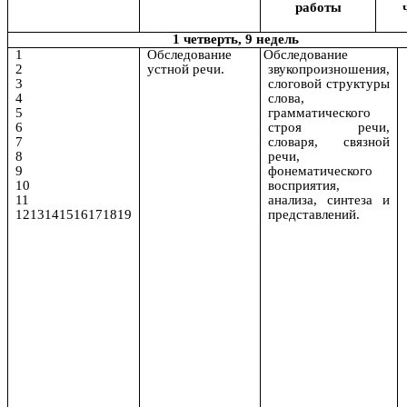
работы
1 четверть, 9 недель
1
Обследование
Обследование
2
устной речи.
звукопроизношения,
3
слоговой структуры
4
слова,
5
грамматического
6
строя речи,
7
словаря, связной
8
речи,
9
фонематического
10
восприятия,
11
анализа, синтеза и
1213141516171819
представлений.