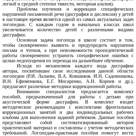
легкой и средней степени тяжести, моторная алалия).
Проблема изучения и коррекции специфических
нарушений письменной речи (дисграфия и дислексия) у детей
в настоящее время является одной из самых актуальных задач
логопедии. С каждым годом в начальных классах школ
увеличивается количество детей с различными видами
дисграфии.
Основная задача логопеда в школе состоит в том,
чтобы своевременно выявить и предупредить нарушения
письма и чтения, а при невозможности пропедевтической
работы своевременно устранить специфические ошибки с
целью недопущения их перехода на дальнейшее обучение.
Исходя из механизмов каждого вида дисграфии
авторы, посвятившие свои исследования данной области
логопедии (Р.И. Лалаева, В.А. Ковшиков. И.Н. Садовникова,
И.Н. Ефименкова, Е.Г. Мисаренко, А.Н. Корнев и др.),
предлагают различные методики коррекционной работы.
Вниманию специалистов предлагается комплект
пособий, предназначенный для работы с детьми при
акустической форме дисграфии. В комплект входят
методические рекомендации с конспектами фронтальных
коррекционных занятий и два индивидуальных рабочих
альбома для выполнения заданий ребенком. Данные пособия
представляют собой систематизированный автором
практический материал и составлены с учетом методических
требований. Логопедам-практикам пособия помогут вести