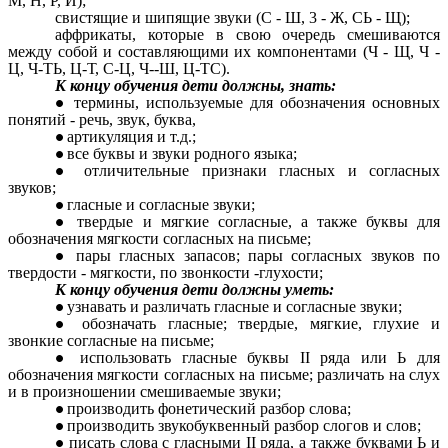
М, Н, Р, Й);
свистящие и шипящие звуки (С - Ш, 3 - Ж, СЬ - Щ);
аффрикаты, которые в свою очередь смешиваются
между собой и составляющими их компонентами (Ч - Щ, Ч -
Ц, Ч-ТЬ, Ц-Т, С-Ц, Ч--Ш, Ц-ТС).
К концу обучения дети должны, знать:
термины, используемые для обозначения основных
понятий - речь, звук, буква,
артикуляция и т.д.;
все буквы и звуки родного языка;
отличительные признаки гласных и согласных
звуков;
гласные и согласные звуки;
твердые и мягкие согласные, а также буквы для
обозначения мягкости согласных на письме;
пары гласных запасов; пары согласных звуков по
твердости - мягкости, по звонкости -глухости;
К концу обучения дети должны уметь:
узнавать и различать гласные и согласные звуки;
обозначать гласные; твердые, мягкие, глухие и
звонкие согласные на письме;
использовать гласные буквы II ряда или Ь для
обозначения мягкости согласных на письме; различать на слух
и в произношении смешиваемые звуки;
производить фонетический разбор слова;
производить звукобуквенный разбор слогов и слов;
писать слова с гласными II ряда, а также буквами Ь и