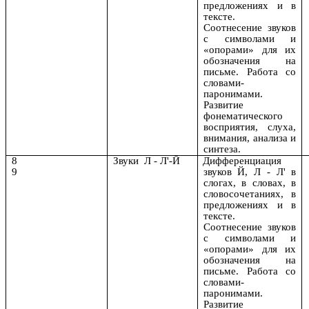
предложениях и в
тексте.
Соотнесение звуков
с символами и
«опорами» для их
обозначения на
письме. Работа со
словами-
паронимами.
Развитие
фонематического
восприятия, слуха,
внимания, анализа и
синтеза.
8
Звуки Л - Л'-Й
Дифференциация
9
звуков Й, Л - Л' в
слогах, в словах, в
словосочетаниях, в
предложениях и в
тексте.
Соотнесение звуков
с символами и
«опорами» для их
обозначения на
письме. Работа со
словами-
паронимами.
Развитие