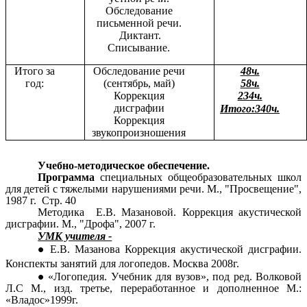
Обследование
письменной речи.
Диктант.
Списывание.
Итого за
Обследование речи
48ч.
год:
(сентябрь, май)
58ч.
Коррекция
234ч.
дисграфии
Итого:340ч.
Коррекция
звукопроизношения
Учебно-методическое обеспечение.
Программа
специальных общеобразовательных школ
для детей с тяжелыми нарушениями речи. М., "Просвещение",
1987 г. Стр. 40
Методика Е.В. Мазановой. Коррекция акустической
дисграфии. М., "Дрофа", 2007 г.
УМК учителя -
Е.В. Мазанова Коррекция акустической дисграфии.
Конспекты занятий для логопедов. Москва 2008г.
«Логопедия. Учебник для вузов», под ред. Волковой
Л.С М., изд. третье, переработанное и дополненное М.:
«Владос»1999г.