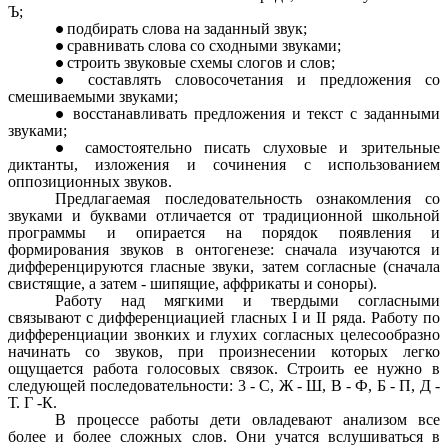
Ъ;
подбирать слова на заданный звук;
сравнивать слова со сходными звуками;
строить звуковые схемы слогов и слов;
составлять словосочетания и предложения со
смешиваемыми звуками;
восстанавливать предложения и текст с заданными
звуками;
самостоятельно писать слуховые и зрительные
диктанты, изложения и сочинения с использованием
оппозиционных звуков.
Предлагаемая последовательность ознакомления со
звуками и буквами отличается от традиционной школьной
программы и опирается на порядок появления и
формирования звуков в онтогенезе: сначала изучаются и
дифференцируются гласные звуки, затем согласные (сначала
свистящие, а затем - шипящие, аффрикаты и соноры).
Работу над мягкими и твердыми согласными
связывают с дифференциацией гласных I и II ряда. Работу по
дифференциации звонких и глухих согласных целесообразно
начинать со звуков, при произнесении которых легко
ощущается работа голосовых связок. Строить ее нужно в
следующей последовательности: 3 - С, Ж - Ш, В - Ф, Б - П, Д -
Т. Г -К.
В процессе работы дети овладевают анализом все
более и более сложных слов. Они учатся вслушиваться в