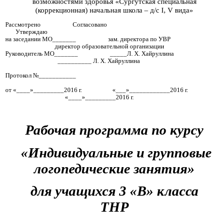
возможностями здоровья «Сургутская специальная
(коррекционная) начальная школа – д/с I, V вида»
Рассмотрено Согласовано
Утверждаю
на заседании МО_______ зам. директора по УВР
директор образовательной организации
Руководитель МО_______ _____Л. Х. Хайруллина
__________
Л. Х. Хайруллина
Протокол №___________
от «____»_________2016 г. «___»____________2016 г.
«____»_________2016 г.
Рабочая программа по курсу
«Индивидуальные и групповые
логопедические занятия»
для учащихся 3 «В» класса
ТНР