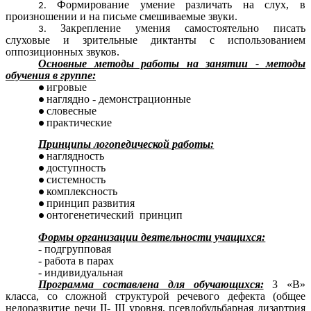
Формирование умение различать на слух, в
произношении и на письме смешиваемые звуки.
Закрепление умения самостоятельно писать
слуховые и зрительные диктанты с использованием
оппозиционных звуков.
Основные методы работы на занятии - методы
обучения в группе:
игровые
наглядно - демонстрационные
словесные
практические
Принципы логопедической работы:
наглядность
доступность
системность
комплексность
принцип развития
онтогенетический принцип
Формы организации деятельности учащихся:
- подгрупповая
- работа в парах
- индивидуальная
Программа составлена для обучающихся:
3 «В»
класса, со сложной структурой речевого дефекта (общее
недоразвитие речи II- III уровня, псевдобульбарная дизартрия