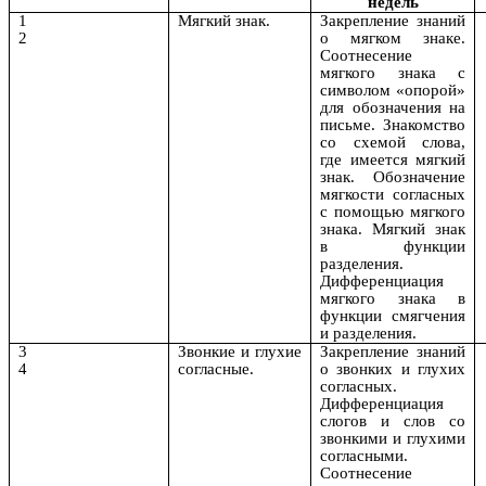
недель
1
Мягкий знак.
Закрепление знаний
2
о мягком знаке.
Соотнесение
мягкого знака с
символом «опорой»
для обозначения на
письме. Знакомство
со схемой слова,
где имеется мягкий
знак. Обозначение
мягкости согласных
с помощью мягкого
знака. Мягкий знак
в функции
разделения.
Дифференциация
мягкого знака в
функции смягчения
и разделения.
3
Звонкие и глухие
Закрепление знаний
4
согласные.
о звонких и глухих
согласных.
Дифференциация
слогов и слов со
звонкими и глухими
согласными.
Соотнесение