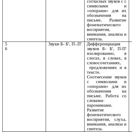
согласных звуков с с
символами и
«опорами» для их
обозначения на
письме. Развитие
фонематического
восприятия,
внимания, анализа и
синтеза.
5
Звуки Б- Б', П-.П'
Дифференциация
6
звуков Б- Б', П-П'
изолированно, в
слогах, в словах, в
словосочетаниях,
предложениях и в
тексте.
Соотнесение звуков
с символами и
«опорами» для их
обозначения на
письме. Работа со
словами-
паронимами.
Развитие
фонематического
восприятия, слуха,
внимания, анализа и
синтеза.