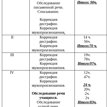
Итого: 90ч.
Обследование
письменной речи.
Списывание.
Коррекция
дисграфии.
Коррекция
звукопроизношения
.
II
Коррекция
14 ч.
дисграфии.
56ч.
Коррекция
Итого:70 ч.
звукопроизношения.
III
Коррекция
19ч.
дисграфии.
78ч.
Коррекция
Итого:97ч.
звукопроизношения.
IV
Коррекция
12ч.
дисграфии.
47ч.
Коррекция
24 ч.
звукопроизношения.
20ч.
Обследование речи
2ч.
учащихся.
2ч
Обследование
Итого:83ч.
устной речи.