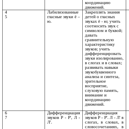
координацию
движений.
4
Лабилизованные
Закреплять знания
5
гласные звуки ё –
детей о гласных
ю.
звуках ё - ю; учить
соотносить звук с
символом и буквой;
давать
сравнительную
характеристику
звуков; учить
дифференцировать
звуки изолированно,
в слогах и в словах;
развивать навыки
звукобуквенного
анализа и синтеза,
зрительное
восприятие,
слуховую память,
внимание и
координацию
движений.
6
Дифференциация
Дифференциация
7
звуков Р - Р', Л -
звуков Р - Р'. Л - Л' в
Л'.
слогах, в словах, в
словосочетаниях, в