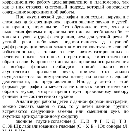
коррекционную работу целенаправленно и планомерно, так
как в них отражен системный подход, который определяет
содержание коррекционной работы.
При акустической дисграфии происходит нарушение
слуховых дифференцировок. произношение звуков у детей,
как правило, нормальное. Это обусловлено тем, что для
выделения фонемы и правильного письма необходима более
тонкая слуховая (дифференциация, чем для устной речи. В
устной речи небольшая недостаточность д слуховой
дифференциации звуков может компенсироваться смысловой
избыточностью, а также за счет автоматизированных в
речевом опыте моторных стереотипов, кинестетических
образов слов. В процессе письма для правильного различения
и выбора фонемы необходим тонкий анализ всех
акустических признаков звука, причем этот анализ
осуществляется во внутреннем плане, на основе следовой
деятельности, по представлению. Иногда у детей с этой
формой дисграфии отмечается неточность кинестетических
образов звуков, которая препятствует правильному выбору
фонемы и ее соотнесению с буквой.
Анализируя работы детей с данной формой дисграфии,
можно сделать вывод о том, то у детей данной группы
встречаются следующие замены или смешения букв по
акустико-артикуляционному сходству:
звонкие - глухие согласные (Б - П, В - Ф, Г - К, Д - Т, 3 -
С, Ж-Ш); лабиализованные гласные (О - У, Ё - Ю); соноры (Л,