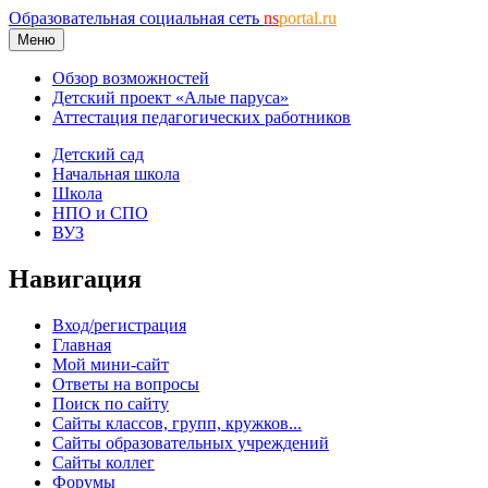
Образовательная социальная сеть
ns
portal.ru
Меню
Обзор возможностей
Детский проект «Алые паруса»
Аттестация педагогических работников
Детский сад
Начальная школа
Школа
НПО и СПО
ВУЗ
Навигация
Вход/регистрация
Главная
Мой мини-сайт
Ответы на вопросы
Поиск по сайту
Сайты классов, групп, кружков...
Сайты образовательных учреждений
Сайты коллег
Форумы