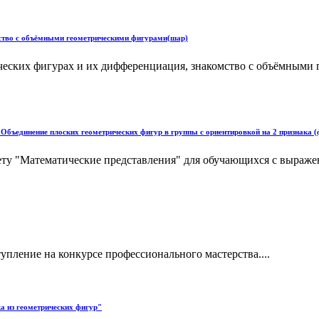
мство с объёмными геометрическими фигурами(шар)
рических фигурах и их дифференциация, знакомство с объёмным
Объединение плоских геометрических фигур в группы с ориентировкой на 2 признака (ф
мету "Математические представления" для обучающихся с выраж
пление на конкурсе профессионального мастерства....
а из геометрических фигур"