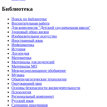
Библиотека
Поиск по библиотеке
Воспитательная работа
Для комплексов "Детский сад-начальная школа"
Здоровый образ жизни
Изобразительное искусство
Иностранный язык
Информатика
История
Логопедия
Математика
Материалы для родителей
Материалы МО
Междисциплинарное обобщение
Музыка
Общепедагогические технологии
Окружающий мир
Основы безопасности жизнедеятельности
Психология
Региональный компонент
Русский язык
Сценарии праздников