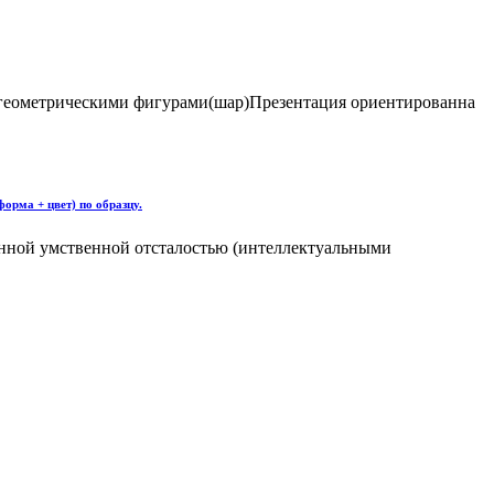
и геометрическими фигурами(шар)Презентация ориентированна
орма + цвет) по образцу.
енной умственной отсталостью (интеллектуальными