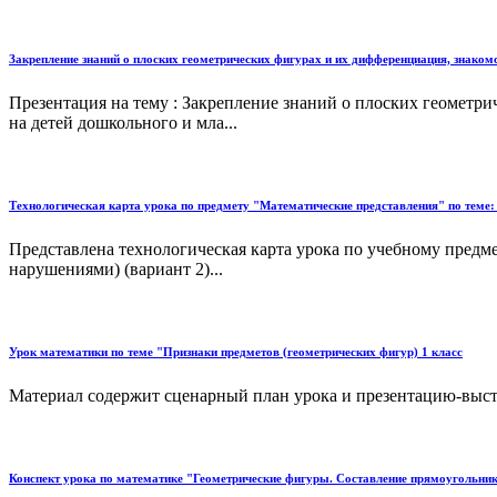
Закрепление знаний о плоских геометрических фигурах и их дифференциация, знако
Презентация на тему : Закрепление знаний о плоских геомет
на детей дошкольного и мла...
Технологическая карта урока по предмету "Математические представления" по теме: 
Представлена технологическая карта урока по учебному пред
нарушениями) (вариант 2)...
Урок математики по теме "Признаки предметов (геометрических фигур) 1 класс
Материал содержит сценарный план урока и презентацию-высту
Конспект урока по математике "Геометрические фигуры. Составление прямоугольник