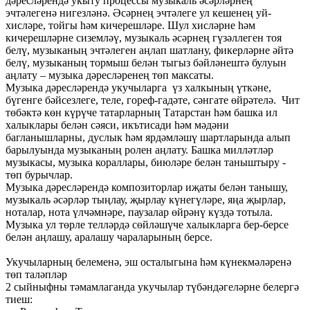
дәресләрендә укыту процессы музыкаль әсәрләрнең
эчтәлегенә нигезләнә. Әсәрнең эчтәлеге ул кешенең уй-
хисләре, тойгы һәм кичерешләре. Шул хисләрне һәм
кичерешләрне сиземләү, музыкаль әсәрнең гүзәллеген тоя
белү, музыканың эчтәлеген аңлап шатлану, фикерләрне әйтә
белү, музыканың тормыш белән тыгыз бәйләнештә булуын
аңлату – музыка дәресләренең төп максаты.
Музыка дәресләрендә укучыларга үз халкының үткәне,
бүгенге бәйсезлеге, теле, гореф-гадәте, сәнгате өйрәтелә. Чит
төбәктә көн күрүче татарларның Татарстан һәм башка ил
халыклары белән сәяси, икътисади һәм мәдәни
багланышларны, дуслык һәм ярдәмләшү шартларында алып
барылуында музыканың ролен аңлату. Башка милләтләр
музыкасы, музыка кораллары, биюләре белән таныштыру -
төп бурычлар.
Музыка дәресләрендә композиторлар иҗаты белән танышу,
музыкаль әсәрләр тыңлау, җырлау күнегүләре, яңа җырлар,
ноталар, нота үлчәмнәре, паузалар өйрәнү күздә тотыла.
Музыка ул төрле телләрдә сөйләшүче халыкларга бер-берсе
белән аңлашу, аралашу чараларының берсе.
Укучыларның белеменә, эш осталыгына һәм күнекмәләренә
төп таләпләр
2 сыйныфны тәмамлаганда укучылар түбәндәгеләрне белергә
тиеш: