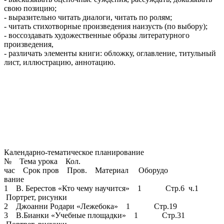
свою позицию;
- выразительно читать диалоги, читать по ролям;
- читать стихотворные произведения наизусть (по выбору);
- воссоздавать художественные образы литературного
произведения,
- различать элементы книги: обложку, оглавление, титульный
лист, иллюстрацию, аннотацию.
Календарно-тематическое планирование
№ Тема урока Кол.
час Срок пров Пров. Материал Оборудо
вание
1 В. Берестов «Кто чему научится» 1 Стр.6 ч.1
Портрет, рисунки
2 Джоанни Родари «Лежебока» 1 Стр.19
3 В.Бианки «Учебные площадки» 1 Стр.31