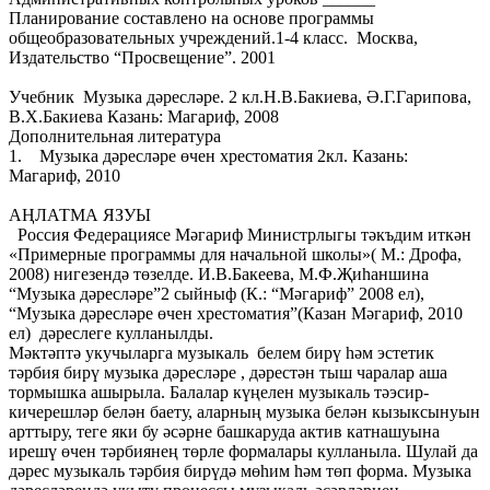
Планирование составлено на основе программы
общеобразовательных учреждений.1-4 класс. Москва,
Издательство “Просвещение”. 2001
Учебник Музыка дәресләре. 2 кл.Н.В.Бакиева, Ә.Г.Гарипова,
В.Х.Бакиева Казань: Магариф, 2008
Дополнительная литература
1. Музыка дәресләре өчен хрестоматия 2кл. Казань:
Магариф, 2010
АҢЛАТМА ЯЗУЫ
Россия Федерациясе Мәгариф Министрлыгы тәкъдим иткән
«Примерные программы для начальной школы»( М.: Дрофа,
2008) нигезендә төзелде. И.В.Бакеева, М.Ф.Җиһаншина
“Музыка дәресләре”2 сыйныф (К.: “Мәгариф” 2008 ел),
“Музыка дәресләре өчен хрестоматия”(Казан Мәгариф, 2010
ел) дәреслеге кулланылды.
Мәктәптә укучыларга музыкаль белем бирү һәм эстетик
тәрбия бирү музыка дәресләре , дәрестән тыш чаралар аша
тормышка ашырыла. Балалар күңелен музыкаль тәэсир-
кичерешләр белән баету, аларның музыка белән кызыксынуын
арттыру, теге яки бу әсәрне башкаруда актив катнашуына
ирешү өчен тәрбиянең төрле формалары кулланыла. Шулай да
дәрес музыкаль тәрбия бирүдә мөһим һәм төп форма. Музыка