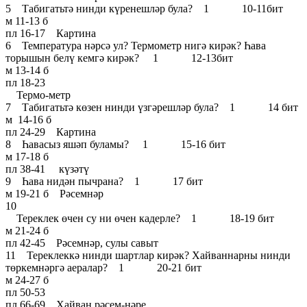
5 Табигатьтә нинди күренешләр була? 1 10-11бит
м 11-13 б
пл 16-17 Картина
6 Температура нәрсә ул? Термометр нигә кирәк? Һава
торышын белү кемгә кирәк? 1 12-13бит
м 13-14 б
пл 18-23
Термо-метр
7 Табигатьтә көзен нинди үзгәрешләр була? 1 14 бит
м 14-16 б
пл 24-29 Картина
8 Һавасыз яшәп буламы? 1 15-16 бит
м 17-18 б
пл 38-41 күзәтү
9 Һава нидән пычрана? 1 17 бит
м 19-21 б Рәсемнәр
10
Тереклек өчен су ни өчен кадерле? 1 18-19 бит
м 21-24 б
пл 42-45 Рәсемнәр, сулы савыт
11 Тереклеккә нинди шартлар кирәк? Хайваннарны нинди
төркемнәргә аералар? 1 20-21 бит
м 24-27 б
пл 50-53
пл 66-69 Хайван рәсем-нәре