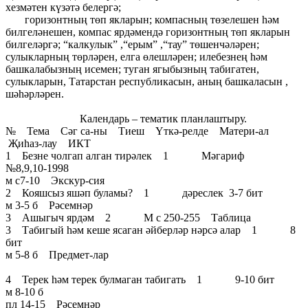
хезмәтен күзәтә белергә;
горизонтның төп якларын; компасның төзелешен һәм
билгеләнешен, компас ярдәмендә горизонтның төп якларын
билгеләргә; “калкулык” ,“ерым” ,“тау” төшенчәләрен;
сулыкларның төрләрен, елга өлешләрен; илебезнең һәм
башкалабызның исемен; туган ягыбызның табигатен,
сулыкларын, Татарстан республикасын, аның башкаласын ,
шәһәрләрен.
Календарь – тематик планлаштыру.
№ Тема Сәг са-ны Тиеш Үткә-релде Матери-ал
Җиһаз-лау ИКТ
1 Безне чолгап алган тирәлек 1 Мәгариф
№8,9,10-1998
м с7-10 Экскур-сия
2 Кояшсыз яшәп буламы? 1 дәреслек 3-7 бит
м 3-5 б Рәсемнәр
3 Ашыгыч ярдәм 2 М с 250-255 Таблица
3 Табигый һәм кеше ясаган әйберләр нәрсә алар 1 8
бит
м 5-8 б Предмет-лар
4 Терек һәм терек булмаган табигать 1 9-10 бит
м 8-10 б
пл 14-15 Рәсемнәр