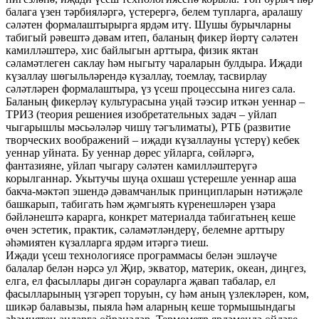
балага үзен тәрбияләргә, үстерергә, белем тупларга, аралашу
сәләтен формалаштырырга ярдәм итү. Шушы бурычларны
табигый рәвештә дәвам итеп, баланың фикер йөртү сәләтен
камилләштерә, хис байлыгын арттыра, физик яктан
сәламәтлеген саклау һәм ныгыту чараларын булдыра. Иҗади
күзаллау шөгыльләрендә күзаллау, тоемлау, тасвирлау
сәләтләрен формалаштыра, үз үсеш процессына нигез сала.
Баланың фикерләү культурасына уңай тәэсир иткән уеннар –
ТРИЗ (теория решениея изобретательных задач – уйлап
чыгарышлы мәсьәләләр чишү тәгълиматы), РТБ (развитие
творческих воображений – иҗади күзаллауны үстерү) кебек
уеннар уйната. Бу уеннар дөрес уйларга, сөйләргә,
фантазияне, уйлап чыгару сәләтен камилләштерүгә
корылганнар. Укытучы шуңа охшаш үстерешле уеннар аша
бакча-мәктәп эшендә дәвамчанлык принципларын нәтиҗәле
башкарып, табигать һәм җәмгыять күренешләрен үзара
бәйләнештә карарга, конкрет материалда табигатьнең кеше
өчен эстетик, практик, сәламәтләндерү, белемне арттыру
әһәмиятен күзалларга ярдәм итәргә тиеш.
Иҗади үсеш технологиясе программасы белән эшләүче
балалар белән нәрсә ул Җир, экватор, материк, океан, диңгез,
елга, ел фасыллары дигән сорауларга җавап табалар, ел
фасылларының үзгәреп торуын, су һәм аның үзлекләрен, ком,
шикәр балавызы, пыяла һәм аларның кеше тормышындагы