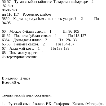
56-57 Туган ягыбыз табигате. Татарстан шәһәрләре 2
82 бит
84-86 бит
пл 116-117 Рәсемнәр, альбом
5859 Карта нәрсә ул һәм аны ничек укырга? 2 Пл
94-95
60 Мәскәү буйлап сәяхәт. 1 Пл 96-105
61 62 Планета буйлап сәяхәт 1 Пл 118-127
6364 Дөньядагы илләр 2 Пл 128-133
65 66 Галәмгә сәяхәт. 2 Пл 134-137
67 Алда җәй көтә. 1 Пл 138-139
68 Йомгаклау дәресе 1
Литературное чтение
В неделю : 2 часа
Всего:68 ч.
Тематический план составлен:
1. Русский язык. 2 класс. Р.Х. Ягафарова. Казань «Магариф».