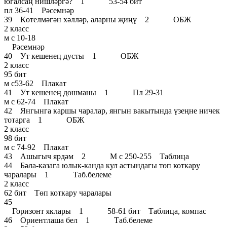
югалсаң нишләргә? 1 53-54 бит
пл 36-41 Рәсемнәр
39 Көтелмәгән хәлләр, аларны җиңү 2 ОБЖ
2 класс
м с 10-18
Рәсемнәр
40 Ут кешенең дусты 1 ОБЖ
2 класс
95 бит
м с53-62 Плакат
41 Ут кешенең дошманы 1 Пл 29-31
м с 62-74 Плакат
42 Янгынга каршы чаралар, янгын вакытында үзеңне ничек
тотарга 1 ОБЖ
2 класс
98 бит
м с 74-92 Плакат
43 Ашыгыч ярдәм 2 М с 250-255 Таблица
44 Бәла-казага юлык-канда кул астындагы төп коткару
чаралары 1 Таб.белеме
2 класс
62 бит Төп коткару чаралары
45
Горизонт яклары 1 58-61 бит Таблица, компас
46 Ориентлаша бел 1 Таб.белеме