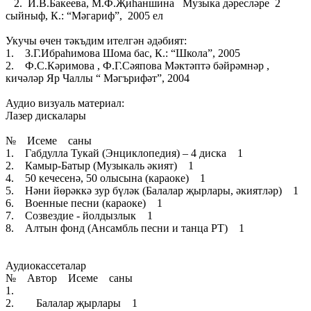
2. И.В.Бакеева, М.Ф.Җиһаншина Музыка дәресләре 2
сыйныф, К.: “Мәгариф”, 2005 ел
Укучы өчен тәкъдим ителгән әдәбият:
1. З.Г.Ибраһимова Шома бас, К.: “Школа”, 2005
2. Ф.С.Кәримова , Ф.Г.Сәяпова Мәктәптә бәйрәмнәр ,
кичәләр Яр Чаллы “ Мәгърифәт”, 2004
Аудио визуаль материал:
Лазер дискалары
№ Исеме саны
1. Габдулла Тукай (Энциклопедия) – 4 диска 1
2. Камыр-Батыр (Музыкаль әкият) 1
4. 50 кечесенә, 50 олысына (караоке) 1
5. Нәни йөрәккә зур бүләк (Балалар җырлары, әкиятләр) 1
6. Военные песни (караоке) 1
7. Созвездие - йолдызлык 1
8. Алтын фонд (Ансамбль песни и танца РТ) 1
Аудиокассеталар
№ Автор Исеме саны
1.
2. Балалар җырлары 1