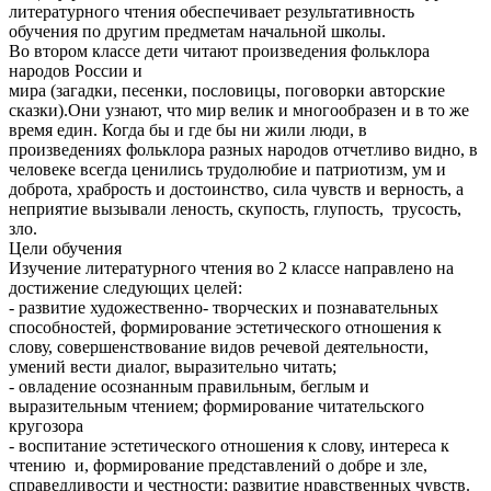
литературного чтения обеспечивает результативность
обучения по другим предметам начальной школы.
Во втором классе дети читают произведения фольклора
народов России и
мира (загадки, песенки, пословицы, поговорки авторские
сказки).Они узнают, что мир велик и многообразен и в то же
время един. Когда бы и где бы ни жили люди, в
произведениях фольклора разных народов отчетливо видно, в
человеке всегда ценились трудолюбие и патриотизм, ум и
доброта, храбрость и достоинство, сила чувств и верность, а
неприятие вызывали леность, скупость, глупость, трусость,
зло.
Цели обучения
Изучение литературного чтения во 2 классе направлено на
достижение следующих целей:
- развитие художественно- творческих и познавательных
способностей, формирование эстетического отношения к
слову, совершенствование видов речевой деятельности,
умений вести диалог, выразительно читать;
- овладение осознанным правильным, беглым и
выразительным чтением; формирование читательского
кругозора
- воспитание эстетического отношения к слову, интереса к
чтению и, формирование представлений о добре и зле,
справедливости и честности; развитие нравственных чувств.