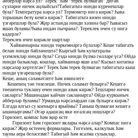
әйберләр нәрсә ул?”Терек” һәм “терек булмаган” дигән
сүзләрне ничек аңлыйсыз?Табигатьтә нинди күренешләр
була? Температура нәрсә ул? Термометр нигә кирәк? Һава
торышын белү кемгә кирәк? Табигатьтә көзен нинди
үзгәрешләр була? Җир астында нинди хәзинә бар? Һавасыз
яшәп буламы?Һава нидән пычрана?. Тереклек өчен су нигә
кадерле?
Тереклек өчен кирәкле шартлар
Хайваннарны нинди төркемнәргә бүләләр? Кеше табигать
белән нинди бәйләнештә? Кыргый һәм культуралы
үсемлекләр нинди була? Сездә нинди бүлмә гөлләре үсә? Өйдә
нинди балыклар, кошлар, хайваннар яши ала? Кызыл китапка
нәрсәләр кертелгән? Терек һәм терек булмаган табигатьтә кыш
нинди үзгәрешләр була?
Кеше, аның сәламәтлеге һәм иминлеге
Кешенең тән төзелеше. Ничек сәламәт булырга? Кешегә
тиешенчә туклану өчен нинди азык кирәк? Тешләрне ничек
сакларга? Машинадан кайчан сакланырга? Өйдә куркыныч
әйберләр буламы? Урманда нәрсәләрдән сак булырга кирәк?
Елгада ялгыз су коенырга ярыймы? Таныш булмаган кешегә
ышаныргамы? Әгәр адашсаң яки югалсаң нишләргә?
Горизонт, компас һәм җир өсте
Горизонт һәм горизонт яклары нәрсә алар? Компас нигә
кирәк? Җир өстенең формалары. Тигезлек, калкулык һәм
тауны аера беләсезме? Табигый һәм ясалма сулыклар,