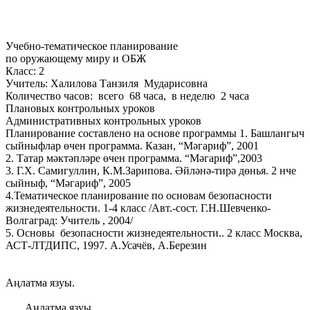
Учебно-тематическое планирование
по оружающему миру и ОБЖ
Класс: 2
Учитель: Халилова Танзиля Мударисовна
Количество часов: всего 68 часа, в неделю 2 часа
Плановых контрольных уроков
Административных контрольных уроков
Планирование составлено на основе программы 1. Башлангыч
сыйныфлар өчен программа. Казан, “Мәгариф”, 2001
2. Татар мәктәпләре өчен программа. “Мәгариф”,2003
3. Г.Х. Самигуллин, К.М.Зарипова. Әйләнә-тирә дөнья. 2 нче
сыйныф, “Мәгариф”, 2005
4.Тематическое планирование по основам безопасности
жизнедеятельности. 1-4 класс /Авт.-сост. Г.Н.Шевченко-
Волгаград: Учитель , 2004/
5. Основы безопасности жизнедеятельности.. 2 класс Москва,
АСТ-ЛТДИПС, 1997. А.Усачёв, А.Березин
Аңлатма язуы.
Аңлатма язуы