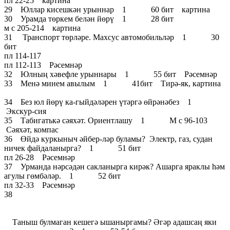
пл 22-25 картина
29 Юллар кисешкән урыннар 1 60 бит картина
30 Урамда төркем белән йөрү 1 28 бит
м с 205-214 картина
31 Транспорт төрләре. Махсус автомобильләр 1 30
бит
пл 114-117
пл 112-113 Рәсемнәр
32 Юлның хәвефле урыннары 1 55 бит Рәсемнәр
33 Менә минем авылым 1 41бит Тирә-як, картина
34 Без юл йөрү ка-гыйдәләрен үтәргә өйрәнәбез 1
Экскур-сия
35 Табигатькә сәяхәт. Ориентлашу 1 М с 96-103
Сәяхәт, компас
36 Өйдә куркыныч әйбер-ләр буламы? Электр, газ, судан
ничек файдаланырга? 1 51 бит
пл 26-28 Рәсемнәр
37 Урманда нәрсәдән сакланырга кирәк? Ашарга яраклы һәм
агулы гөмбәләр. 1 52 бит
пл 32-33 Рәсемнәр
38
Таныш булмаган кешегә ышаныргамы? Әгәр адашсаң яки