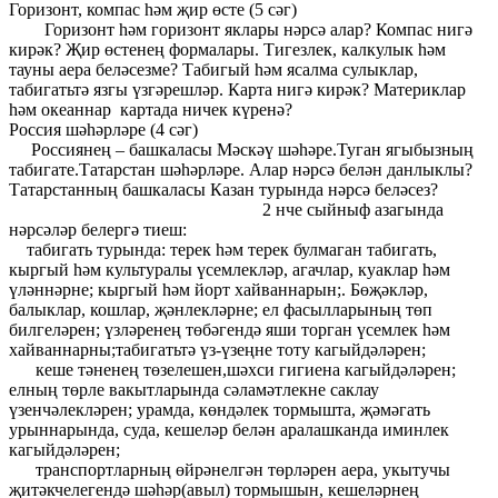
Горизонт, компас һәм җир өсте (5 сәг)
Горизонт һәм горизонт яклары нәрсә алар? Компас нигә
кирәк? Җир өстенең формалары. Тигезлек, калкулык һәм
тауны аера беләсезме? Табигый һәм ясалма сулыклар,
табигатьтә язгы үзгәрешләр. Карта нигә кирәк? Материклар
һәм океаннар картада ничек күренә?
Россия шәһәрләре (4 сәг)
Россиянең – башкаласы Мәскәү шәһәре.Туган ягыбызның
табигате.Татарстан шәһәрләре. Алар нәрсә белән данлыклы?
Татарстанның башкаласы Казан турында нәрсә беләсез?
2 нче сыйныф азагында
нәрсәләр белергә тиеш:
табигать турында: терек һәм терек булмаган табигать,
кыргый һәм культуралы үсемлекләр, агачлар, куаклар һәм
үләннәрне; кыргый һәм йорт хайваннарын;. Бөҗәкләр,
балыклар, кошлар, җәнлекләрне; ел фасылларының төп
билгеләрен; үзләренең төбәгендә яши торган үсемлек һәм
хайваннарны;табигатьтә үз-үзеңне тоту кагыйдәләрен;
кеше тәненең төзелешен,шәхси гигиена кагыйдәләрен;
елның төрле вакытларында сәламәтлекне саклау
үзенчәлекләрен; урамда, көндәлек тормышта, җәмәгать
урыннарында, суда, кешеләр белән аралашканда иминлек
кагыйдәләрен;
транспортларның өйрәнелгән төрләрен аера, укытучы
җитәкчелегендә шәһәр(авыл) тормышын, кешеләрнең