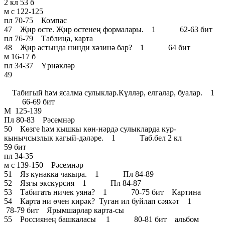
2 кл 53 б
м с 122-125
пл 70-75 Компас
47 Җир өсте. Җир өстенең формалары. 1 62-63 бит
пл 76-79 Таблица, карта
48 Җир астында нинди хәзинә бар? 1 64 бит
м 16-17 б
пл 34-37 Үрнәкләр
49
Табигый һәм ясалма сулыклар.Күлләр, елгалар, буалар. 1
66-69 бит
М 125-139
Пл 80-83 Рәсемнәр
50 Көзге һәм кышкы көн-нәрдә сулыкларда кур-
кынычсызлык кагый-дәләре. 1 Таб.бел 2 кл
59 бит
пл 34-35
м с 139-150 Рәсемнәр
51 Яз кунакка чакыра. 1 Пл 84-89
52 Язгы экскурсия 1 Пл 84-87
53 Табигать ничек уяна? 1 70-75 бит Картина
54 Карта ни өчен кирәк? Туган ил буйлап сәяхәт 1
78-79 бит Ярымшарлар карта-сы
55 Россиянең башкаласы 1 80-81 бит альбом