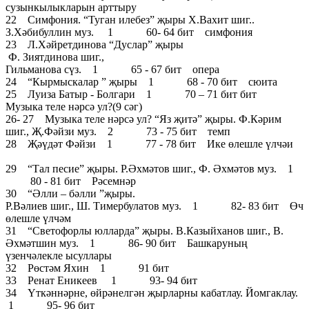
сузынкылыкларын арттыру
22 Симфония. “Туган илебез” җыры Х.Вахит шиг..
З.Хәбибуллин муз. 1 60- 64 бит симфония
23 Л.Хәйретдинова “Дуслар” җыры
Ф. Зиятдинова шиг.,
Гильманова сүз. 1 65 - 67 бит опера
24 “Кырмыскалар ” җыры 1 68 - 70 бит сюита
25 Луиза Батыр - Болгари 1 70 – 71 бит бит
Музыка теле нәрсә ул?(9 сәг)
26- 27 Музыка теле нәрсә ул? “Яз җитә” җыры. Ф.Кәрим
шиг., Җ.Фәйзи муз. 2 73 - 75 бит темп
28 Җәүдәт Фәйзи 1 77 - 78 бит Ике өлешле үлчәи
29 “Тал песие” җыры. Р.Әхмәтов шиг., Ф. Әхмәтов муз. 1
80 - 81 бит Рәсемнәр
30 “Әлли – бәлли ”җыры.
Р.Вәлиев шиг., Ш. Тимербулатов муз. 1 82- 83 бит Өч
өлешле үлчәм
31 “Светофорлы юлларда” җыры. В.Казыйханов шиг., В.
Әхмәтшин муз. 1 86- 90 бит Башкаруның
үзенчәлекле ысуллары
32 Рөстәм Яхин 1 91 бит
33 Ренат Еникеев 1 93- 94 бит
34 Үткәннәрне, өйрәнелгән җырларны кабатлау. Йомгаклау.
1 95- 96 бит