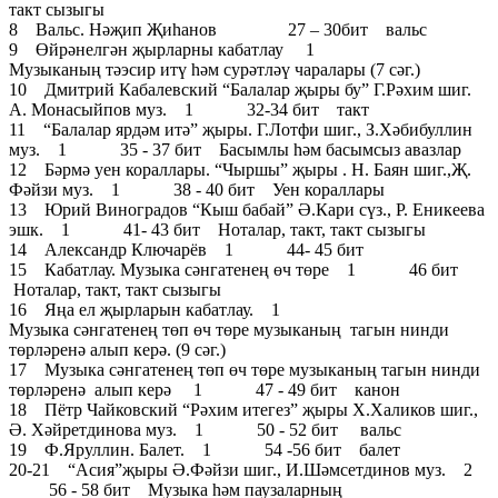
такт сызыгы
8 Вальс. Нәҗип Җиһанов 27 – 30бит вальс
9 Өйрәнелгән җырларны кабатлау 1
Музыканың тәэсир итү һәм сурәтләү чаралары (7 сәг.)
10 Дмитрий Кабалевский “Балалар җыры бу” Г.Рәхим шиг.
А. Монасыйпов муз. 1 32-34 бит такт
11 “Балалар ярдәм итә” җыры. Г.Лотфи шиг., З.Хәбибуллин
муз. 1 35 - 37 бит Басымлы һәм басымсыз авазлар
12 Бәрмә уен кораллары. “Чыршы” җыры . Н. Баян шиг.,Җ.
Фәйзи муз. 1 38 - 40 бит Уен кораллары
13 Юрий Виноградов “Кыш бабай” Ә.Кари сүз., Р. Еникеева
эшк. 1 41- 43 бит Ноталар, такт, такт сызыгы
14 Александр Ключарёв 1 44- 45 бит
15 Кабатлау. Музыка сәнгатенең өч төре 1 46 бит
Ноталар, такт, такт сызыгы
16 Яңа ел җырларын кабатлау. 1
Музыка сәнгатенең төп өч төре музыканың тагын нинди
төрләренә алып керә. (9 сәг.)
17 Музыка сәнгатенең төп өч төре музыканың тагын нинди
төрләренә алып керә 1 47 - 49 бит канон
18 Пётр Чайковский “Рәхим итегез” җыры Х.Халиков шиг.,
Ә. Хәйретдинова муз. 1 50 - 52 бит вальс
19 Ф.Яруллин. Балет. 1 54 -56 бит балет
20-21 “Асия”җыры Ә.Фәйзи шиг., И.Шәмсетдинов муз. 2
56 - 58 бит Музыка һәм паузаларның