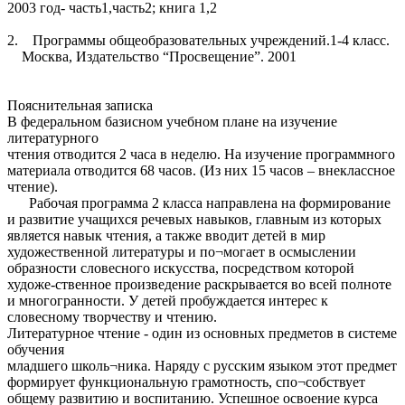
2003 год- часть1,часть2; книга 1,2
2. Программы общеобразовательных учреждений.1-4 класс.
Москва, Издательство “Просвещение”. 2001
Пояснительная записка
В федеральном базисном учебном плане на изучение
литературного
чтения отводится 2 часа в неделю. На изучение программного
материала отводится 68 часов. (Из них 15 часов – внеклассное
чтение).
Рабочая программа 2 класса направлена на формирование
и развитие учащихся речевых навыков, главным из которых
является навык чтения, а также вводит детей в мир
художественной литературы и по¬могает в осмыслении
образности словесного искусства, посредством которой
художе-ственное произведение раскрывается во всей полноте
и многогранности. У детей пробуждается интерес к
словесному творчеству и чтению.
Литературное чтение - один из основных предметов в системе
обучения
младшего школь¬ника. Наряду с русским языком этот предмет
формирует функциональную грамотность, спо¬собствует
общему развитию и воспитанию. Успешное освоение курса