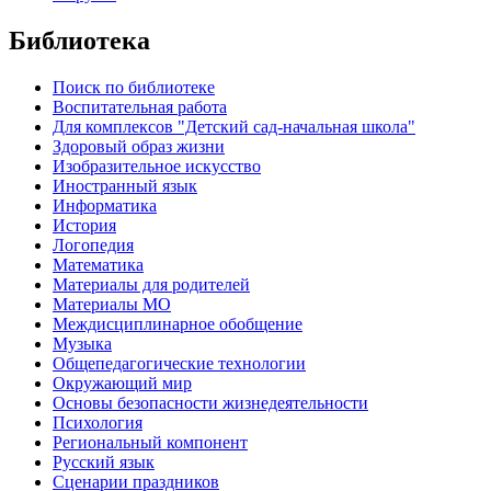
Библиотека
Поиск по библиотеке
Воспитательная работа
Для комплексов "Детский сад-начальная школа"
Здоровый образ жизни
Изобразительное искусство
Иностранный язык
Информатика
История
Логопедия
Математика
Материалы для родителей
Материалы МО
Междисциплинарное обобщение
Музыка
Общепедагогические технологии
Окружающий мир
Основы безопасности жизнедеятельности
Психология
Региональный компонент
Русский язык
Сценарии праздников