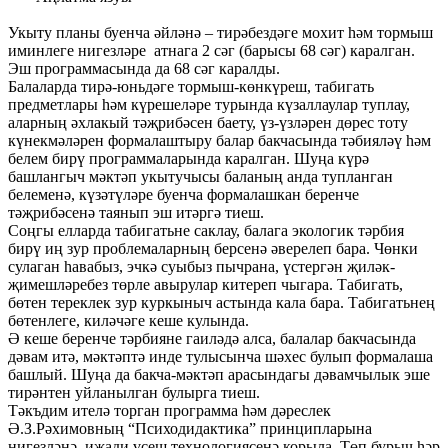
Укыту планы буенча әйләнә – тирәбездәге мохит һәм тормыш
иминлеге нигезләре атнага 2 сәг (барысы 68 сәг) каралган.
Эш программасында да 68 сәг каралды.
Балаларда тирә-юньдәге тормыш-көнкүреш, табигать
предметлары һәм күрешеләре турында күзаллаулар туплау,
аларның әхлакый тәҗрибәсен баету, үз-үзләрен дөрес тоту
күнекмәләрен формалаштыру балар бакчасында тәбияләү һәм
белем бирү программаларында каралган. Шуңа күрә
башлангыч мәктәп укытучысы баланың анда тупланган
белеменә, күзәтүләре буенча формалашкан беренче
тәҗрибәсенә таянып эш итәргә тиеш.
Соңгы елларда табигатьне саклау, балага экологик тәрбия
бирү иң зур проблемаларның берсенә әверелеп бара. Чөнки
сулаган һавабыз, эчкә суыбыз пычрана, үстергән җиләк-
җимешләребез төрле авырулар китереп чыгара. Табигать,
бөтен тереклек зур куркыныч астында кала бара. Табигатьнең
бөтенлеге, киләчәге кеше кулында.
Ә кеше беренче тәрбияне гаиләдә алса, балалар бакчасында
дәвам итә, мәктәптә инде тулысынча шәхес булып формалаша
башлый. Шуңа да бакча-мәктәп арасындагы дәвамчылык эше
тирәнтен уйланылган булырга тиеш.
Тәкъдим ителә торган программа һәм дәреслек
Ә.З.Рәхимовның “Психодидактика” принципларына
нигезләнә, иҗади үсеш технологиясенә корыла. Төп бурыч һәр