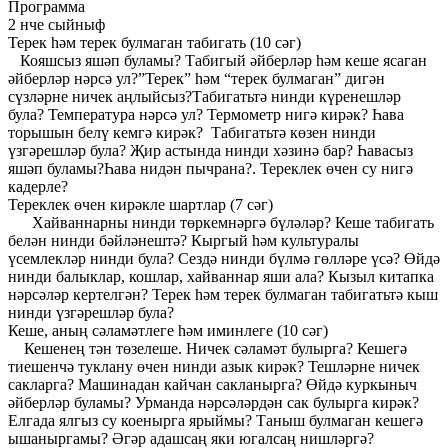
Программа
2 нче сыйныф
Терек һәм терек булмаган табигать (10 сәг)
Кояшсыз яшәп буламы? Табигый әйберләр һәм кеше ясаган
әйберләр нәрсә ул?”Терек” һәм “терек булмаган” дигән
сүзләрне ничек аңлыйсыз?Табигатьтә нинди күренешләр
була? Температура нәрсә ул? Термометр нигә кирәк? Һава
торышын белү кемгә кирәк? Табигатьтә көзен нинди
үзгәрешләр була? Җир астында нинди хәзинә бар? Һавасыз
яшәп буламы?Һава нидән пычрана?. Тереклек өчен су нигә
кадерле?
Тереклек өчен кирәкле шартлар (7 сәг)
Хайваннарны нинди төркемнәргә бүләләр? Кеше табигать
белән нинди бәйләнештә? Кыргый һәм культуралы
үсемлекләр нинди була? Сездә нинди бүлмә гөлләре үсә? Өйдә
нинди балыклар, кошлар, хайваннар яши ала? Кызыл китапка
нәрсәләр кертелгән? Терек һәм терек булмаган табигатьтә кыш
нинди үзгәрешләр була?
Кеше, аның сәламәтлеге һәм иминлеге (10 сәг)
Кешенең тән төзелеше. Ничек сәламәт булырга? Кешегә
тиешенчә туклану өчен нинди азык кирәк? Тешләрне ничек
сакларга? Машинадан кайчан сакланырга? Өйдә куркыныч
әйберләр буламы? Урманда нәрсәләрдән сак булырга кирәк?
Елгада ялгыз су коенырга ярыймы? Таныш булмаган кешегә
ышаныргамы? Әгәр адашсаң яки югалсаң нишләргә?