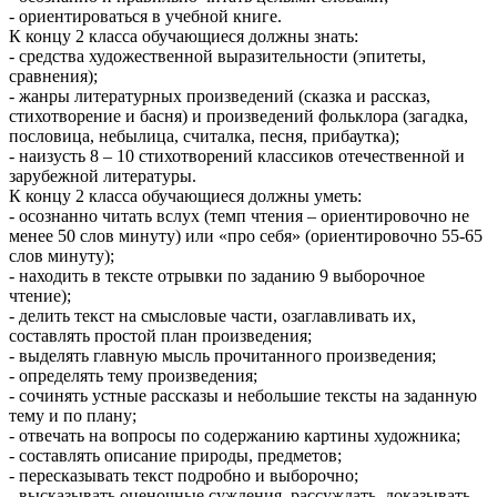
- ориентироваться в учебной книге.
К концу 2 класса обучающиеся должны знать:
- средства художественной выразительности (эпитеты,
сравнения);
- жанры литературных произведений (сказка и рассказ,
стихотворение и басня) и произведений фольклора (загадка,
пословица, небылица, считалка, песня, прибаутка);
- наизусть 8 – 10 стихотворений классиков отечественной и
зарубежной литературы.
К концу 2 класса обучающиеся должны уметь:
- осознанно читать вслух (темп чтения – ориентировочно не
менее 50 слов минуту) или «про себя» (ориентировочно 55-65
слов минуту);
- находить в тексте отрывки по заданию 9 выборочное
чтение);
- делить текст на смысловые части, озаглавливать их,
составлять простой план произведения;
- выделять главную мысль прочитанного произведения;
- определять тему произведения;
- сочинять устные рассказы и небольшие тексты на заданную
тему и по плану;
- отвечать на вопросы по содержанию картины художника;
- составлять описание природы, предметов;
- пересказывать текст подробно и выборочно;
- высказывать оценочные суждения, рассуждать, доказывать