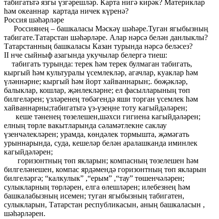
табигатьтә язгы үзгәрешләр. Карта нигә кирәк? Материклар
һәм океаннар картада ничек күренә?
Россия шәһәрләре
Россиянең – башкаласы Мәскәү шәһәре.Туган ягыбызның
табигате.Татарстан шәһәрләре. Алар нәрсә белән данлыклы?
Татарстанның башкаласы Казан турында нәрсә беләсез?
II нче сыйныф азагында укучылар белергә тиеш:
табигать турында: терек һәм терек булмаган табигать,
кыргый һәм культуралы үсемлекләр, агачлар, куаклар һәм
үләннәрне; кыргый һәм йорт хайваннарын;. бөҗәкләр,
балыклар, кошлар, җәнлекләрне; ел фасылларының төп
билгеләрен; үзләренең төбәгендә яши торган үсемлек һәм
хайваннарны;табигатьтә үз-үзеңне тоту кагыйдәләрен;
кеше тәненең төзелешен,шәхси гигиена кагыйдәләрен;
елның төрле вакытларында сәламәтлекне саклау
үзенчәлекләрен; урамда, көндәлек тормышта, җәмәгать
урыннарында, суда, кешеләр белән аралашканда иминлек
кагыйдәләрен;
горизонтның төп якларын; компасның төзелешен һәм
билгеләнешен, компас ярдәмендә горизонтның төп якларын
билгеләргә; “калкулык” ,“ерым” ,“тау” төшенчәләрен;
сулыкларның төрләрен, елга өлешләрен; илебезнең һәм
башкалабызның исемен; туган ягыбызның табигатен,
сулыкларын, Татарстан республикасын, аның башкаласын ,
шәһәрләрен.