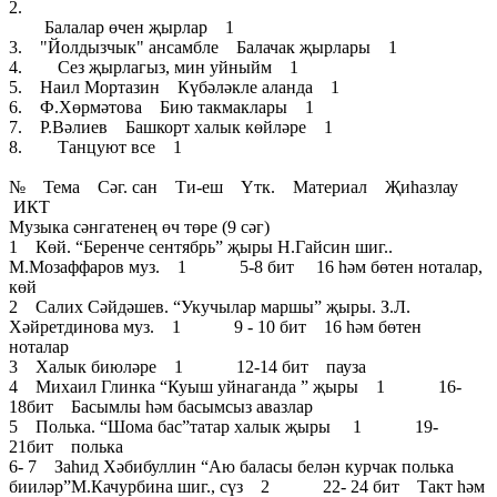
2.
Балалар өчен җырлар 1
3. "Йолдызчык" ансамбле Балачак җырлары 1
4. Сез җырлагыз, мин уйныйм 1
5. Наил Мортазин Күбәләкле аланда 1
6. Ф.Хөрмәтова Бию такмаклары 1
7. Р.Вәлиев Башкорт халык көйләре 1
8. Танцуют все 1
№ Тема Сәг. сан Ти-еш Үтк. Материал Җиһазлау
ИКТ
Музыка сәнгатенең өч төре (9 сәг)
1 Көй. “Беренче сентябрь” җыры Н.Гайсин шиг..
М.Мозаффаров муз. 1 5-8 бит 16 һәм бөтен ноталар,
көй
2 Салих Сәйдәшев. “Укучылар маршы” җыры. З.Л.
Хәйретдинова муз. 1 9 - 10 бит 16 һәм бөтен
ноталар
3 Халык биюләре 1 12-14 бит пауза
4 Михаил Глинка “Куыш уйнаганда ” җыры 1 16-
18бит Басымлы һәм басымсыз авазлар
5 Полька. “Шома бас”татар халык җыры 1 19-
21бит полька
6- 7 Заһид Хәбибуллин “Аю баласы белән курчак полька
бииләр”М.Качурбина шиг., сүз 2 22- 24 бит Такт һәм