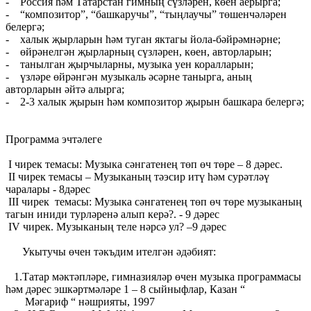
- Россия һәм Татарстан гимның сүзләрен, көен аерырга;
- “композитор”, “башкаручы”, “тыңлаучы” төшенчәләрен
белергә;
- халык җырларын һәм туган яктагы йола-бәйрәмнәрне;
- өйрәнелгән җырларның сүзләрен, көен, авторларын;
- танылган җырчыларны, музыка уен коралларын;
- үзләре өйрәнгән музыкаль әсәрне танырга, аның
авторларын әйтә алырга;
- 2-3 халык җырын һәм композитор җырын башкара белергә;
Программа эчтәлеге
I чирек темасы: Музыка сәнгатенең төп өч төре – 8 дәрес.
II чирек темасы – Музыканың тәэсир итү һәм сурәтләү
чаралары - 8дәрес
III чирек темасы: Музыка сәнгатенең төп өч төре музыканың
тагын иниди турләренә алып керә?. - 9 дәрес
IV чирек. Музыканың теле нәрсә ул? –9 дәрес
Укытучы өчен тәкъдим ителгән әдәбият:
1.Татар мәктәпләре, гимназияләр өчен музыка программасы
һәм дәрес эшкәртмәләре 1 – 8 сыйныфлар, Казан “
Мәгариф “ нәшрияты, 1997