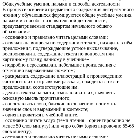
Общеучебные умения, навыки и способы деятельности
В процессе освоения предметного содержания литературного
чтения у обучающихся формируются общие учебные умения,
навыки и способы познавательной деятельности,
предусматриваемые стандартом начального общего
образования:
- осознанно и правильно читать целыми словами;
- отвечать на вопросы по содержанию текста, находить в нём
предложения, подтверждающие устное высказывание,
воспроизводить содержание текста по вопросам или
картинному плану, данному в учебнике»
- подробно пересказывать небольшие произведения с
отчётливо выраженным сюжетом;
- раскрывать содержание иллюстраций к произведению;
соотносить их с отрывками рассказа, находить в тексте
предложения, соответствующие им;
- делить тексты на части, озаглавливать их, выявлять
основную мысль прочитанного;
- сопоставлять слова, близкие по значению; понимать
значение слов и выражений в контексте;
- ориентироваться в учебной книге.
- осознанно читать вслух (темп чтения – ориентировочно не
менее 50 слов минуту) или «про себя» (ориентировочно 55-65
слов минуту);
- осознанно и правильно читать целыми словами;