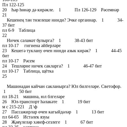
Пл 122-125
20 Һәр һөнәр дә кирәкле. 1 Пл 126-129 Рәсемнәр
21
Кешенең тән төзелеше нинди? Эчке органнар. 1 34-
37 бит
пл 6-9 Таблица
22
Ничек сәламәт булырга? 1 38-43 бит
пл 10-17 гигиена әйберләре
23 Кешегә туклану өчен нинди азык кирәк? 1 44-45
бит
пл 10-17 Рәсем
24 Тешләрне ничек сакларга? 1 46-47 бит
пл 10-17 Таблица, щётка
25
Машинадан кайчан сакланырга? Юл билгеләре. Светофор.
1 50 бит
пл 18-21 машина, юл блгеләре
26 Юл-транспорт һәлакәте 1 19 бит
м с 215-221 Д \ф
27 Пассажирлар өчен кагыйдәләр 1 13 бит
пл 64-65 Истәлек язуы
28 Җәяүлеләр хәвеф-сезлеге 1 67 бит