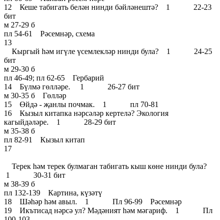
12 Кеше табигать белән нинди бәйләнештә? 1 22-23
бит
м 27-29 б
пл 54-61 Рәсемнәр, схема
13
Кыргый һәм игүле үсемлекләр нинди була? 1 24-25
бит
м 29-30 б
пл 46-49; пл 62-65 Гербарий
14 Бүлмә гөлләре. 1 26-27 бит
м 30-35 б Гөлләр
15 Өйдә - җанлы почмак. 1 пл 70-81
16 Кызыл китапка нәрсәләр кертелә? Экология
кагыйдәләре. 1 28-29 бит
м 35-38 б
пл 82-91 Кызыл китап
17
Терек һәм терек булмаган табигать кыш көне нинди була?
1 30-31 бит
м 38-39 б
пл 132-139 Картина, күзәтү
18 Шәһәр һәм авыл. 1 Пл 96-99 Рәсемнәр
19 Икътисад нәрсә ул? Мәдәният һәм мәгариф. 1 Пл
100-103