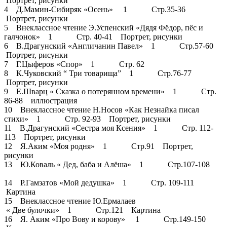
Портрет, рисунки
4 Д.Мамин-Сибиряк «Осень» 1 Стр.35-36
Портрет, рисунки
5 Внеклассное чтение Э.Успенский «Дядя Фёдор, пёс и
галчонок» 1 Стр. 40-41 Портрет, рисунки
6 В.Драгунский «Англичанин Павел» 1 Стр.57-60
Портрет, рисунки
7 Г.Цыферов «Спор» 1 Стр. 62
8 К.Чуковский “ Три товарища” 1 Стр.76-77
Портрет, рисунки
9 Е.Шварц « Сказка о потерянном времени» 1 Стр.
86-88 иллюстрация
10 Внеклассное чтение Н.Носов «Как Незнайка писал
стихи» 1 Стр. 92-93 Портрет, рисунки
11 В.Драгунский «Сестра моя Ксения» 1 Стр. 112-
113 Портрет, рисунки
12 Я.Аким «Моя родня» 1 Стр.91 Портрет,
рисунки
13 Ю.Коваль « Дед, баба и Алёша» 1 Стр.107-108
14 Р.Гамзатов «Мой дедушка» 1 Стр. 109-111
Картина
15 Внеклассное чтение Ю.Ермалаев
« Две булочки» 1 Стр.121 Картина
16 Я. Аким «Про Вову и корову» 1 Стр.149-150