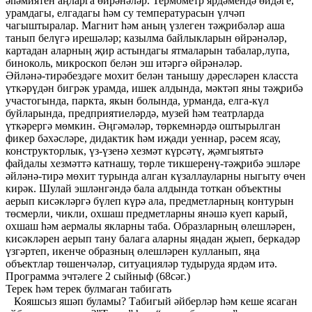
әһәмиятен аңларга өйрәнәләр. Термометр ярдәмендә өйдәге,
урамдагы, елгадагы һәм су температурасын үлчәп
чагыштыралар. Магнит һәм аның үзлеген тәҗрибәләр аша
танып белүгә ирешәләр; казылма байлыкларын өйрәнәләр,
картадан аларның җир астындагы ятмаларын табалар,лупа,
биноколь, микроскоп белән эш итәргә өйрәнәләр.
Әйләнә-тирәбездәге мохит белән танышу дәресләрен класста
үткәрүдән бигрәк урамда, ишек алдында, мәктәп яны тәҗрибә
участогында, паркта, якын болында, урманда, елга-күл
буйларында, предприятиеләрдә, музей һәм театрларда
үткәрергә мөмкин. Әңгәмәләр, төркемнәрдә оштырылган
фикер бәхәсләре, дидактик һәм иҗади уеннар, рәсем ясау,
конструкторлык, үз-үзенә хезмәт күрсәтү, җәмгыятьтә
файдалы хезмәттә катнашу, төрле тикшеренү-тәҗрибә эшләре
әйләнә-тирә мөхит турында алган күзаллауларны ныгыту өчен
кирәк. Шулай эшләнгәндә бала алдында тоткан объектны
аерып кисәкләргә бүлеп күрә ала, предметларның контурын
төсмерли, чикли, охшаш предметларны янәшә куеп карый,
охшаш һәм аермалы якларны таба. Образларның өлешләрен,
кисәкләрен аерып тану балага аларны яңадан җыеп, беркадәр
үзгәртеп, икенче образның өлешләрен кулланып, яңа
объектлар төшенчәләр, ситуацияләр тудыруда ярдәм итә.
Программа эчтәлеге 2 сыйныф (68сәг.)
Терек һәм терек булмаган табигать
Кояшсыз яшәп буламы? Табигый әйберләр һәм кеше ясаган