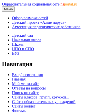
Образовательная социальная сеть
ns
portal.ru
Меню
Обзор возможностей
Детский проект «Алые паруса»
Аттестация педагогических работников
Детский сад
Начальная школа
Школа
НПО и СПО
ВУЗ
Навигация
Вход/регистрация
Главная
Мой мини-сайт
Ответы на вопросы
Поиск по сайту
Сайты классов, групп, кружков...
Сайты образовательных учреждений
Сайты коллег
Форумы