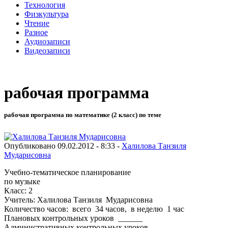
Технология
Физкультура
Чтение
Разное
Аудиозаписи
Видеозаписи
рабочая программа
рабочая программа по математике (2 класс) по теме
Опубликовано 09.02.2012 - 8:33 -
Халилова Танзиля
Мударисовна
Учебно-тематическое планирование
по музыке
Класс: 2
Учитель: Халилова Танзиля Мударисовна
Количество часов: всего 34 часов, в неделю 1 час
Плановых контрольных уроков ______
Административных контрольных уроков ______