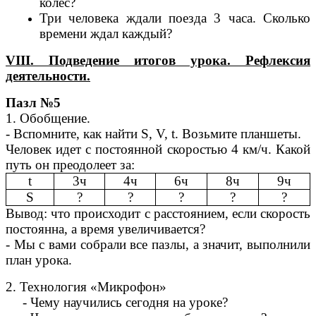
колес?
Три человека ждали поезда 3 часа. Сколько
времени ждал каждый?
VIII
. Подведение итогов урока. Рефлексия
деятельности.
Пазл №5
1. Обобщение.
- Вспомните, как найти S, V, t. Возьмите планшеты.
Человек идет с постоянной скоростью 4 км/ч. Какой
путь он преодолеет за:
t
3ч
4ч
6ч
8ч
9ч
S
?
?
?
?
?
Вывод: что происходит с расстоянием, если скорость
постоянна, а время увеличивается?
- Мы с вами собрали все пазлы, а значит, выполнили
план урока.
2. Технология «Микрофон»
- Чему научились сегодня на уроке?