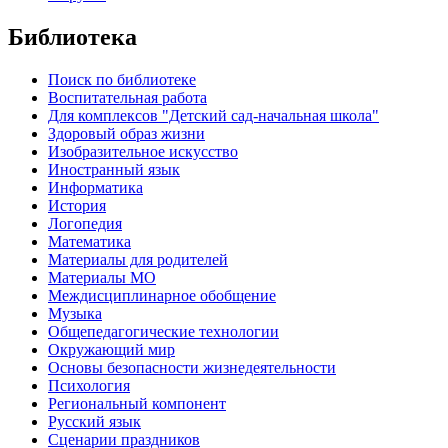
Библиотека
Поиск по библиотеке
Воспитательная работа
Для комплексов "Детский сад-начальная школа"
Здоровый образ жизни
Изобразительное искусство
Иностранный язык
Информатика
История
Логопедия
Математика
Материалы для родителей
Материалы МО
Междисциплинарное обобщение
Музыка
Общепедагогические технологии
Окружающий мир
Основы безопасности жизнедеятельности
Психология
Региональный компонент
Русский язык
Сценарии праздников