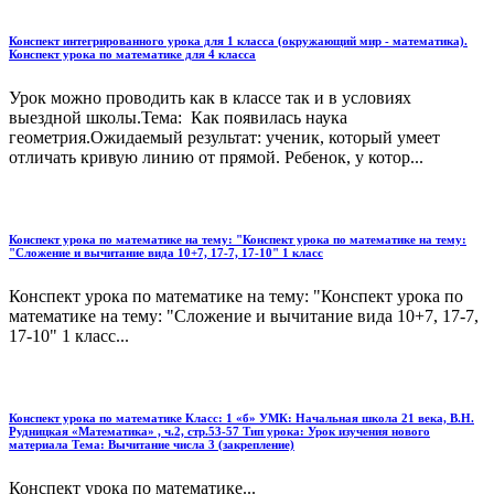
Конспект интегрированного урока для 1 класса (окружающий мир - математика).
Конспект урока по математике для 4 класса
Урок можно проводить как в классе так и в условиях
выездной школы.Тема: Как появилась наука
геометрия.Ожидаемый результат: ученик, который умеет
отличать кривую линию от прямой. Ребенок, у котор...
Конспект урока по математике на тему: "Конспект урока по математике на тему:
"Сложение и вычитание вида 10+7, 17-7, 17-10" 1 класс
Конспект урока по математике на тему: "Конспект урока по
математике на тему: "Сложение и вычитание вида 10+7, 17-7,
17-10" 1 класс...
Конспект урока по математике Класс: 1 «б» УМК: Начальная школа 21 века, В.Н.
Рудницкая «Математика» , ч.2, стр.53-57 Тип урока: Урок изучения нового
материала Тема: Вычитание числа 3 (закрепление)
Конспект урока по математике...