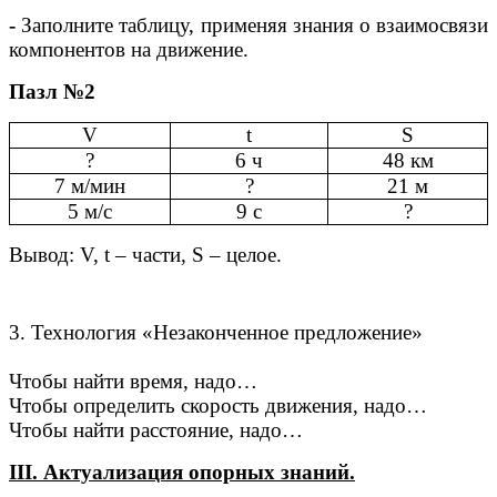
-
Заполните таблицу, применяя знания о
взаимосвязи
компонентов на движение.
Пазл №2
V
t
S
?
6 ч
48 км
7 м/мин
?
21 м
5 м/с
9 с
?
Вывод: V, t – части, S – целое.
3. Технология «Незаконченное предложение»
Чтобы найти время, надо…
Чтобы определить скорость движения, надо…
Чтобы найти расстояние, надо…
ІІІ. Актуализация опорных знаний.