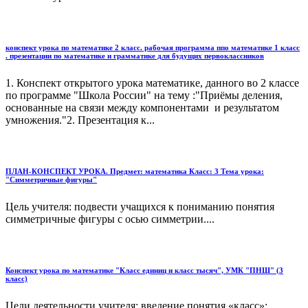
конспект урока по математике 2 класс. рабочая программа ппо математике 1 класс
. презентации по математике и грамматике для будущих первоклассников
1. Конспект открытого урока математике, данного во 2 классе
по программе "Школа России" на тему :"Приёмы деления,
основанные на связи между компонентами и результатом
умножения."2. Презентация к...
ПЛАН-КОНСПЕКТ УРОКА. Предмет: математика Класс: 3 Тема урока:
"Симметричные фигуры"
Цель учителя: подвести учащихся к пониманию понятия
симметричные фигуры с осью симметрии....
Конспект урока по математике "Класс единиц и класс тысяч", УМК "ПНШ" (3
класс)
Цели деятельности учителя: введение понятия «класс»;