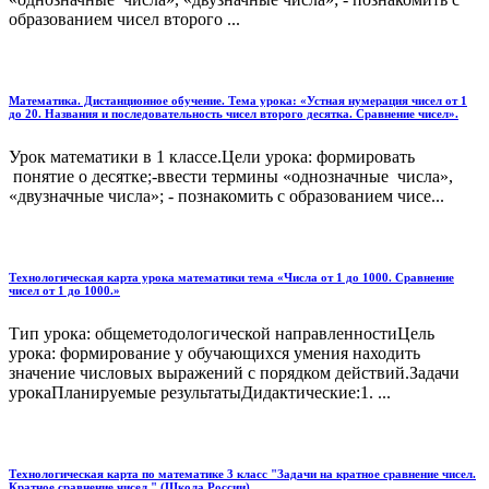
образованием чисел второго ...
Математика. Дистанционное обучение. Тема урока: «Устная нумерация чисел от 1
до 20. Названия и последовательность чисел второго десятка. Сравнение чисел».
Урок математики в 1 классе.Цели урока: формировать
понятие о десятке;-ввести термины «однозначные числа»,
«двузначные числа»; - познакомить с образованием чисе...
Технологическая карта урока математики тема «Числа от 1 до 1000. Сравнение
чисел от 1 до 1000.»
Тип урока: общеметодологической направленностиЦель
урока: формирование у обучающихся умения находить
значение числовых выражений с порядком действий.Задачи
урокаПланируемые результатыДидактические:1. ...
Технологическая карта по математике 3 класс "Задачи на кратное сравнение чисел.
Кратное сравнение чисел." (Школа России)