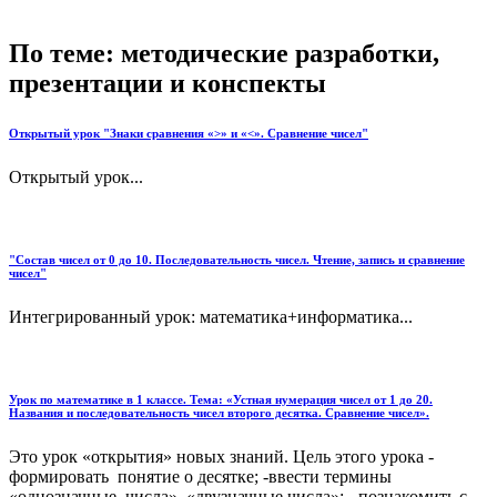
По теме: методические разработки,
презентации и конспекты
Открытый урок "Знаки сравнения «>» и «<». Сравнение чисел"
Открытый урок...
"Состав чисел от 0 до 10. Последовательность чисел. Чтение, запись и сравнение
чисел"
Интегрированный урок: математика+информатика...
Урок по математике в 1 классе. Тема: «Устная нумерация чисел от 1 до 20.
Названия и последовательность чисел второго десятка. Сравнение чисел».
Это урок «открытия» новых знаний. Цель этого урока -
формировать понятие о десятке; -ввести термины
«однозначные числа», «двузначные числа»; - познакомить с