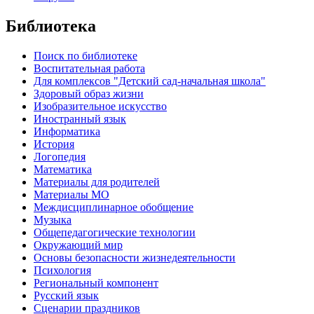
Библиотека
Поиск по библиотеке
Воспитательная работа
Для комплексов "Детский сад-начальная школа"
Здоровый образ жизни
Изобразительное искусство
Иностранный язык
Информатика
История
Логопедия
Математика
Материалы для родителей
Материалы МО
Междисциплинарное обобщение
Музыка
Общепедагогические технологии
Окружающий мир
Основы безопасности жизнедеятельности
Психология
Региональный компонент
Русский язык
Сценарии праздников