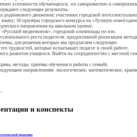
нию успешности обучающихся, их саморазвитию и самореализ
верждают следующие результаты.
х родникового движения; участники городской интеллектуальн
у языку; 3б призёры городского конкурса на «Лучшую новогодн
дческого направления на школьном уровне.
 «Русский медвежонок», городской олимпиады по изо.
ссионального роста педагогов, продуктивной реализации метод
емы, для решения которых мы предлагаем следующее:
 трудностей, которые испытывает педагог в своей работе.
го развития учащихся. Выйти на сотрудничество с местной газ
мы, методы, приёмы обучения и работы с семьёй.
ющим направлениям: экологическое, математическое, краевед
.
езентации и конспекты
агогической практике