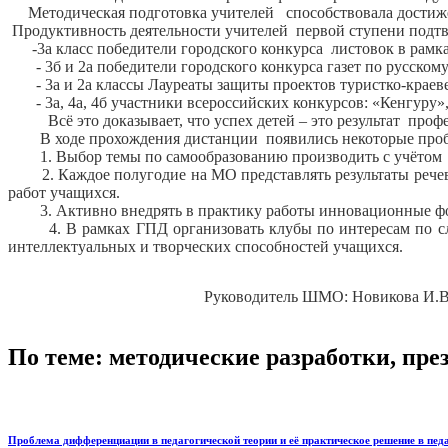
Методическая подготовка учителей способствовала достиже
Продуктивность деятельности учителей первой ступени подт
-3а класс победители городского конкурса листовок в рамка
- 3б и 2а победители городского конкурса газет по русском
- 3а и 2а классы Лауреаты защиты проектов туристко-краеве
- 3а, 4а, 4б участники всероссийских конкурсов: «Кенгуру»,
Всё это доказывает, что успех детей – это результат профе
В ходе прохождения дистанции появились некоторые пробл
1. Выбор темы по самообразованию производить с учётом тех
2. Каждое полугодие на МО представлять результаты речево
работ учащихся.
3. Активно внедрять в практику работы инновационные фор
4. В рамках ГПД организовать клубы по интересам по следу
интеллектуальных и творческих способностей учащихся.
Руководитель ШМО: Новикова И.В
По теме: методические разработки, пр
Проблема дифференциации в педагогической теории и её практическое решение в пед