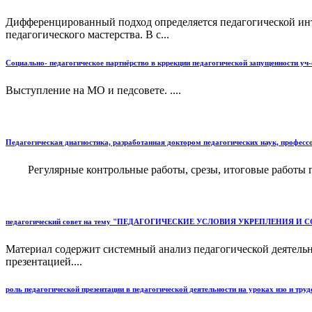
Дифференцированный подход определяется педагогической инту
педагогического мастерства. В с...
Социально- педагогическое партнёрство в кррекции педагогической запущенности уч-
Выступление на МО и педсовете. ....
Педагогическая диагностика, разработанная доктором педагогических наук, професс
Регулярные контрольные работы, срезы, итоговые работы по 
педагогический совет на тему "ПЕДАГОГИЧЕСКИЕ УСЛОВИЯ УКРЕПЛЕНИЯ 
Материал содержит системный анализ педагогической деятельн
презентацией....
роль педагогической презентации в педагогической деятельности на уроках изо и тру