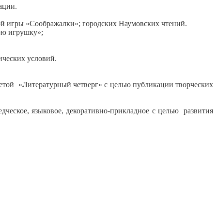
ации.
ой игры «Соображалки»; городских Наумовских чтений.
юю игрушку»;
ических условий.
етой «Литературный четверг» с целью публикации творческих
ческое, языковое, декоративно-прикладное с целью развития