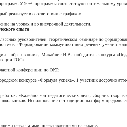
грамм. У 50% программы соответствуют оптимальному уровню
ый реализует в соответствии с графиком.
ение на уроках и во внеурочной деятельности.
ческого опыта
ассных руководителей, теоретическом семинаре по формиров
по теме: «Формирование коммуникативно-речевых умений м
ции в образовании», Михайлис И.В. победитель конкурса «Пед
изации ГОС».
бластной конференции по ОКР.
городском конкурсе «Формула успеха», 1 участник досрочно а
работок: «Калейдоскоп педагогических дел», сборник творчес
школьников. Использование нетрадиционных форм предъявлени
щими результатами, представленными на экране.