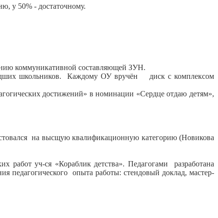
, у 50% - достаточному.
анию коммуникативной составляющей ЗУН.
ладших школьников. Каждому ОУ вручён диск с комплексом
агогических достижений» в номинации «Сердце отдаю детям»,
ттестовался на высщую квалификационную категорию (Новикова
ких работ уч-ся «Кораблик детства». Педагогами разработана
я педагогического опыта работы: стендовый доклад, мастер-