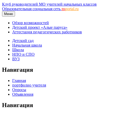
Клуб руководителей МО учителей начальных классов
Образовательная социальная сеть
ns
portal.ru
Меню
Обзор возможностей
Детский проект «Алые паруса»
Аттестация педагогических работников
Детский сад
Начальная школа
Школа
НПО и СПО
ВУЗ
Навигация
Главная
портфолио учителя
Опросы
Объявления
Навигация