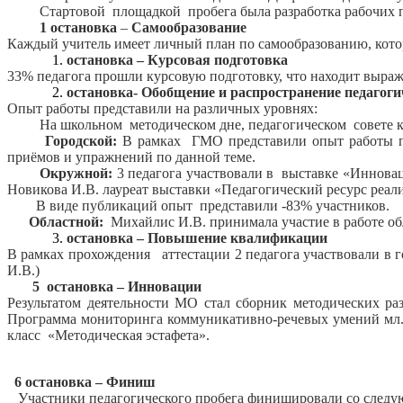
Стартовой площадкой пробега была разработка рабочих про
1 остановка
–
Самообразование
Каждый учитель имеет личный план по самообразованию, котор
остановка – Курсовая подготовка
33% педагога прошли курсовую подготовку, что находит выраж
остановка- Обобщение и распространение педагоги
Опыт работы представили на различных уровнях:
На школьном методическом дне, педагогическом совете кл
Городской:
В рамках ГМО представили опыт работы 
приёмов и упражнений по данной теме.
Окружной:
3 педагога участвовали в выставке «Иннова
Новикова И.В. лауреат выставки «Педагогический ресурс реал
В виде публикаций опыт представили -83% участников.
Областной:
Михайлис И.В. принимала участие в работе о
остановка – Повышение квалификации
В рамках прохождения аттестации 2 педагога участвовали в 
И.В.)
5
остановка – Инновации
Результатом деятельности МО стал сборник методических раз
Программа мониторинга коммуникативно-речевых умений мл. 
класс «Методическая эстафета».
6 остановка – Финиш
Участники педагогического пробега финишировали со следую