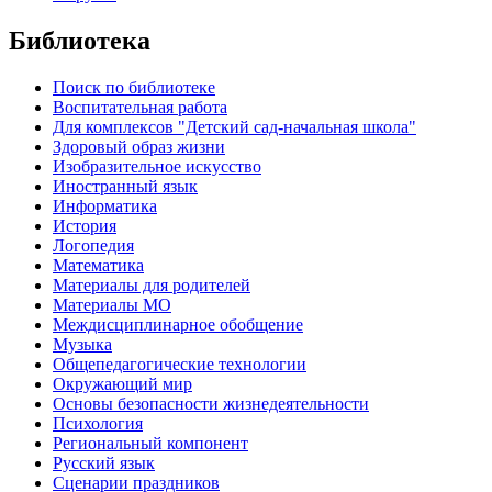
Библиотека
Поиск по библиотеке
Воспитательная работа
Для комплексов "Детский сад-начальная школа"
Здоровый образ жизни
Изобразительное искусство
Иностранный язык
Информатика
История
Логопедия
Математика
Материалы для родителей
Материалы МО
Междисциплинарное обобщение
Музыка
Общепедагогические технологии
Окружающий мир
Основы безопасности жизнедеятельности
Психология
Региональный компонент
Русский язык
Сценарии праздников