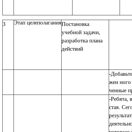
Этап целеполагания
3
Постановка
учебной задачи,
разработка плана
действий
-Добавьте
жен ного 
ченные п
-Ребята, 
стая. Сег
результат
деятельно
которую 