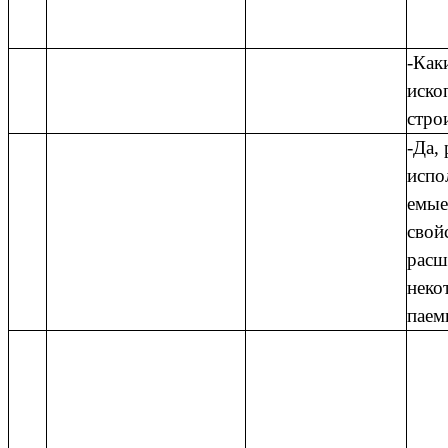
-Как
иско
стро
-Да,
испо
емые
свой
расш
неко
паем