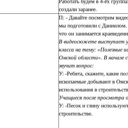
Работать будем в 4-ёх групп
создали заранее.
П: - Давайте посмотрим виде
мы подготовили с Даниилом. 
что он занимается краеведени
В видеосюжете выступает уч
класса на тему: «Полезные 
Омской области». В начале 
звучит вопрос:
У: -Ребята, скажите, какие по
ископаемые добывают в Омск
использования в строительст
Учащиеся после просмотра 
У: -Песок и глину используют
строительстве.