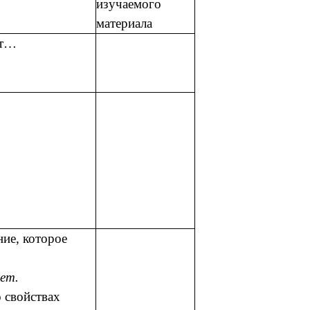
изучаемого
материала
ит…
ние, которое
ет.
 свойствах