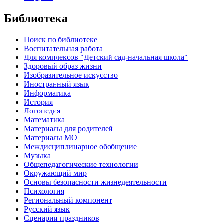
Библиотека
Поиск по библиотеке
Воспитательная работа
Для комплексов "Детский сад-начальная школа"
Здоровый образ жизни
Изобразительное искусство
Иностранный язык
Информатика
История
Логопедия
Математика
Материалы для родителей
Материалы МО
Междисциплинарное обобщение
Музыка
Общепедагогические технологии
Окружающий мир
Основы безопасности жизнедеятельности
Психология
Региональный компонент
Русский язык
Сценарии праздников