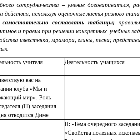
бного сотрудничества – умение договариваться, ра
и действия, используя оценочные листы разного типа
 самостоятельно составлять таблицы;
правильн
ритмов и правил при решении конкретных учебных зад
ойства известняка, мрамора, глины, песка; предста
мых.
ельность учителя
Деятельность учащихся
иветствую вас на
дании клуба «Мы и
жающий мир». Роль
седателя (П) заседания
дня отводится Диме
П: -Тема очередного заседан
«Свойства полезных ископае