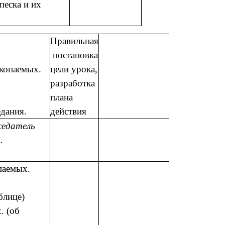
песка и их
Правильная
постановка
скопаемых.
цели урока,
разработка
плана
едания.
действия
седатель
.
паемых.
блице)
. (об