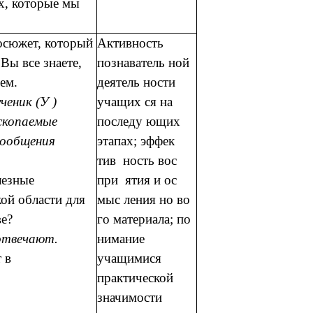
ах, которые мы
осюжет, который
Активность
Вы все знаете,
познаватель ной
ем.
деятель ности
еник (У )
учащих ся на
ископаемые
последу ющих
сообщения
этапах; эффек
тив ность вос
лезные
при ятия и ос
ой области для
мыс ления но во
ве?
го материала; по
отвечают.
нимание
 в
учащимися
практической
значимости