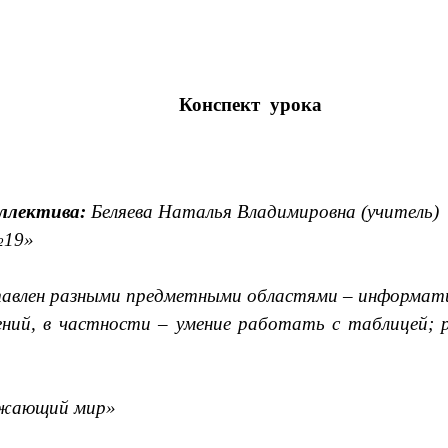
Конспект урока
оллектива:
Беляева Наталья Владимировна (учитель)
№19»
ставлен разными предметными областями – информа
ий, в частности – умение работать с таблицей; р
ружающий мир»