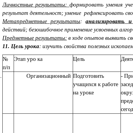
Личностные результаты:
формировать умения уче
результат деятельност; умение
рефлексировать сво
Метапредметные результаты
:
анализировать и
действий; безошибочное применение усвоенных алго
Предметные результаты:
в ходе опытов выявить св
11. Цель урока
: изучить свойства полезных ископае
№
Этап уро ка
Цель
Деят
п/п
Организационный
Подготовить
- Пр
учащихся к работе
засе
на уроке
окру
пред
сего