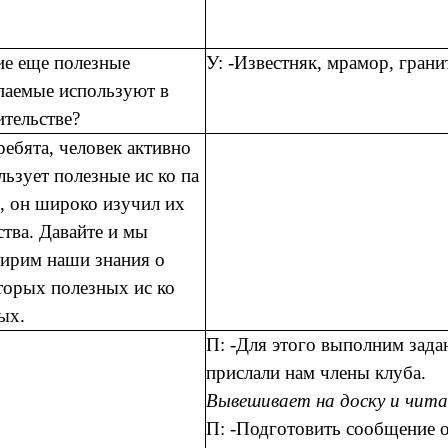
ие еще полезные
У: -Известняк, мрамор, гран
паемые используют в
ительстве?
 ребята, человек активно
льзует полезные ис ко па
, он широко изучил их
ства. Давайте и мы
ирим наши знания о
торых полезных ис ко
ых.
П: -Для этого выполним зада
прислали нам члены клуба.
Вывешивает на доску и чита
П: -Подготовить сообщение о