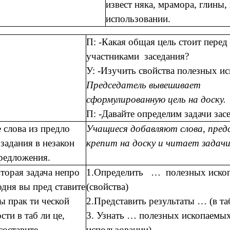
извест няка, мрамора, глины, 
использовании.
П: -Какая общая цель стоит перед
участниками заседания?
У: -Изучить свойства полезных и
Председатель вывешивает
сформулированную цель на доску.
П: -Давайте определим задачи зас
 слова из предло
Учащиеся добавляют слова, пред
задания в незакон
крепит на доску и читает задачи
редложения.
вторая задача непро
1.Определить … полезных иско
одня вы пред ставите
(свойства)
ы прак ти ческой
2.Представить результаты … (в та
сти в таб ли це,
3. Узнать … полезных ископаемых
составите
использовании)