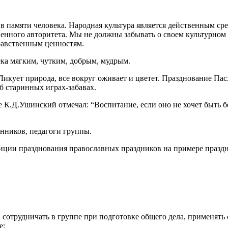
 в памяти человека. Народная культура является действенным ср
ственного авторитета. Мы не должны забывать о своем культурн
равственным ценностям.
ка мягким, чутким, добрым, мудрым.
икует природа, все вокруг оживает и цветет. Празднование Пас
б старинных играх-забавах.
К.Д.Ушинский отмечал: “Воспитание, если оно не хочет быть 
анников, педагоги группы.
ции празднования православных праздников на примере праздн
отрудничать в группе при подготовке общего дела, применять 
е;