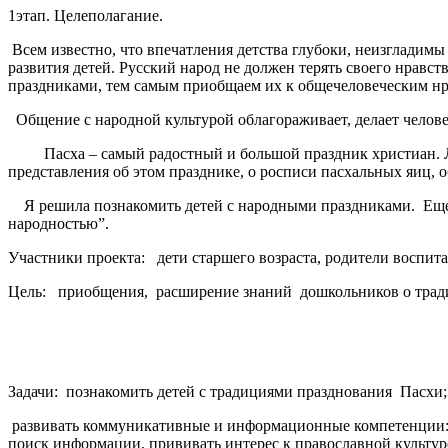
1этап. Целеполагание.
Всем известно, что впечатления детства глубоки, неизгладимы
развития детей. Русский народ не должен терять своего нрав
праздниками, тем самым приобщаем их к общечеловеческим н
Общение с народной культурой облагораживает, делает челове
Пасха – самый радостный и большой праздник христиан. Л
представления об этом празднике, о росписи пасхальных яиц, о
Я решила познакомить детей с народными праздниками. Еще 
народностью”.
Участники проекта:
дети старшего возраста, родители воспит
Цель: приобщения, расширение знаний дошкольников о тради
Задачи:
познакомить детей с традициями празднования Пасхи;
развивать коммуникативные и информационные компетенции: с
поиск информации, прививать интерес к православной культур