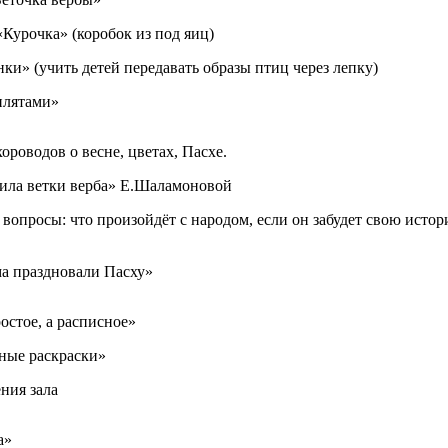
урочка» (коробок из под яиц)
и» (учить детей передавать образы птиц через лепку)
плятами»
роводов о весне, цветах, Пасхе.
ила ветки верба» Е.Шаламоновой
опросы: что произойдёт с народом, если он забудет свою исто
ма праздновали Пасху»
остое, а расписное»
ные раскраски»
ния зала
а»