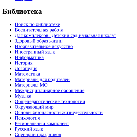
Библиотека
Поиск по библиотеке
Воспитательная работа
Для комплексов "Детский сад-начальная школа"
Здоровый образ жизни
Изобразительное искусство
Иностранный язык
Информатика
История
Логопедия
Математика
Материалы для родителей
Материалы МО
Междисциплинарное обобщение
Музыка
Общепедагогические технологии
Окружающий мир
Основы безопасности жизнедеятельности
Психология
Региональный компонент
Русский язык
Сценарии праздников