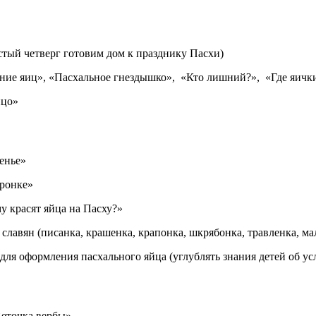
стый четверг готовим дом к празднику Пасхи)
ние яиц», «Пасхальное гнездышко», «Кто лишний?»,
«Где яичк
йцо»
енье»
оронке»
у красят яйца на Пасху?»
славян (писанка, крашенка, крапонка, шкрябонка, травленка, ма
я оформления пасхального яйца (углублять знания детей об усл
еточка вербы»