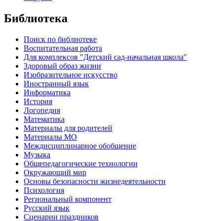
Библиотека
Поиск по библиотеке
Воспитательная работа
Для комплексов "Детский сад-начальная школа"
Здоровый образ жизни
Изобразительное искусство
Иностранный язык
Информатика
История
Логопедия
Математика
Материалы для родителей
Материалы МО
Междисциплинарное обобщение
Музыка
Общепедагогические технологии
Окружающий мир
Основы безопасности жизнедеятельности
Психология
Региональный компонент
Русский язык
Сценарии праздников