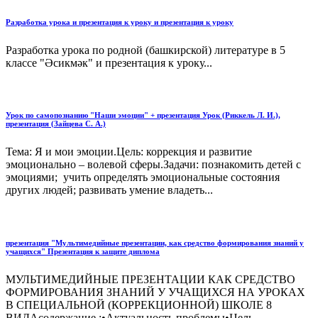
Разработка урока и презентация к уроку и презентация к уроку
Разработка урока по родной (башкирской) литературе в 5
классе "Әсикмәк" и презентация к уроку...
Урок по самопознанию "Наши эмоции" + презентация Урок (Риккель Л. И.),
презентация (Зайцева С. А.)
Тема: Я и мои эмоции.Цель: коррекция и развитие
эмоционально – волевой сферы.Задачи: познакомить детей с
эмоциями; учить определять эмоциональные состояния
других людей; развивать умение владеть...
презентация "Мультимедийные презентации, как средство формирования знаний у
учащихся" Презентация к защите диплома
МУЛЬТИМЕДИЙНЫЕ ПРЕЗЕНТАЦИИ КАК СРЕДСТВО
ФОРМИРОВАНИЯ ЗНАНИЙ У УЧАЩИХСЯ НА УРОКАХ
В СПЕЦИАЛЬНОЙ (КОРРЕКЦИОННОЙ) ШКОЛЕ 8
ВИДАсодержание :•Актуальность проблемы•Цель