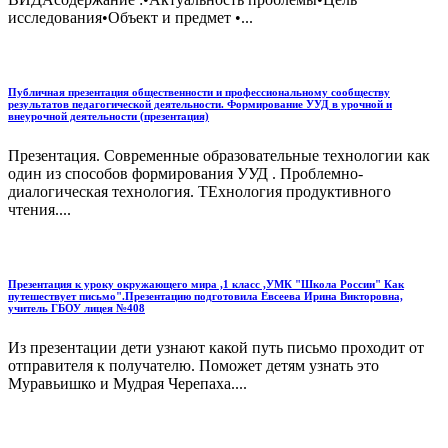
исследования•Объект и предмет •...
Публичная презентация общественности и профессиональному сообществу
результатов педагогической деятельности. Формирование УУД в урочной и
внеурочной деятельности (презентация)
Презентация. Современные образовательные технологии как
один из способов формирования УУД . Проблемно-
диалогическая технология. ТЕхнология продуктивного
чтения....
Презентация к уроку окружающего мира ,1 класс ,УМК "Школа России" Как
путешествует письмо".Презентацию подготовила Евсеева Ирина Викторовна,
учитель ГБОУ лицея №408
Из презентации дети узнают какой путь письмо проходит от
отправителя к получателю. Поможет детям узнать это
Муравьишко и Мудрая Черепаха....