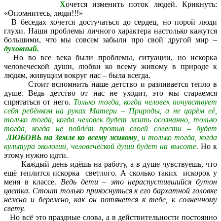
Х
очется изменить поток людей. Крикнуть:
«Опомнитесь, люди!!!»
В беседах хочется достучаться до сердец, но порой люди
глухи. Наши проблемы личного характера настолько кажутся
большими, что мы совсем забыли про свой другой мир –
духовный.
Но во все века были проблемы, ситуации, но искорка
человеческой души, любви ко всему живому в природе к
людям, живущим вокруг нас – была всегда.
Стоит вспомнить наше детство и разливается тепло в
душе. Ведь детство от нас не уходит, это мы стараемся
спрятаться от него.
Только тогда, когда человек почувствует
себя ребёнком на руках Матери – Природы, а не царём её,
только тогда, когда человек будет жить осознанно, только
тогда, когда не пойдёт против своей совести – будет
ЛЮБОВЬ на Земле ко всему живому
, и только тогда, когда
культура экологии, человеческой души будет на высоте.
Но к
этому нужно идти.
Каждый день идёшь на работу, а в душе чувствуешь, что
ещё теплится искорка светлого. А сколько таких искорок у
меня в классе.
Ведь дети – это нераспустившийся бутон
цветка. Стоит только прикоснуться к его бархатной головке
нежно и бережно, как он потянется к тебе, к солнечному
свету.
Но всё это праздные слова, а в действительности постоянно