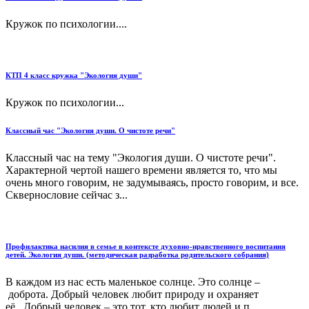
Кружок по психологии....
КТП 4 класс кружка "Экология души"
Кружок по психологии...
Классный час "Экология души. О чистоте речи"
Классный час на тему "Экология души. О чистоте речи".
Характерной чертой нашего времени является то, что мы
очень много говорим, не задумываясь, просто говорим, и все.
Сквернословие сейчас з...
Профилактика насилия в семье в контексте духовно-нравственного воспитания
детей. Экология души. (методическая разработка родительского собрания)
В каждом из нас есть маленькое солнце. Это солнце –
доброта. Добрый человек любит природу и охраняет
её. Добрый человек – это тот, кто любит людей и п...