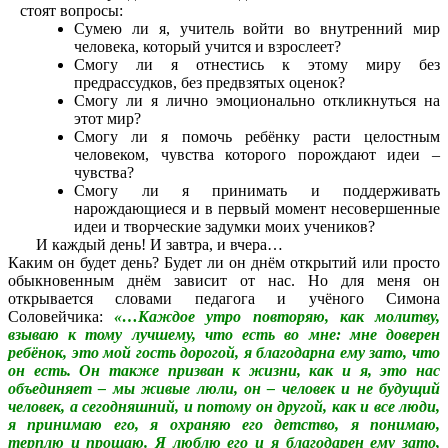
стоят вопросы:
Сумею ли я, учитель войти во внутренний мир
человека, который учится и взрослеет?
Смогу ли я отнестись к этому миру без
предрассудков, без предвзятых оценок?
Смогу ли я лично эмоционально откликнуться на
этот мир?
Смогу ли я помочь ребёнку расти целостным
человеком, чувства которого порождают идеи –
чувства?
Смогу ли я принимать и поддерживать
нарождающиеся и в первый момент несовершенные
идеи и творческие задумки моих учеников?
И каждый день! И завтра, и вчера…
Каким он будет день? Будет ли он днём открытий или просто
обыкновенным днём зависит от нас. Но для меня он
открывается словами педагога и учёного Симона
Соловейчика:
«…Каждое утро повторяю, как молитву,
взываю к тому лучшему, что есть во мне: мне доверен
ребёнок, это мой гость дорогой, я благодарна ему зато, что
он есть. Он также призван к жизни, как и я, это нас
объединяет – мы живые люли, он – человек и не будущий
человек, а сегодняшний, и потому он другой, как и все люди,
я принимаю его, я охраняю его детство, я понимаю,
терплю и прощаю. Я люблю его и я благодарен ему зато,