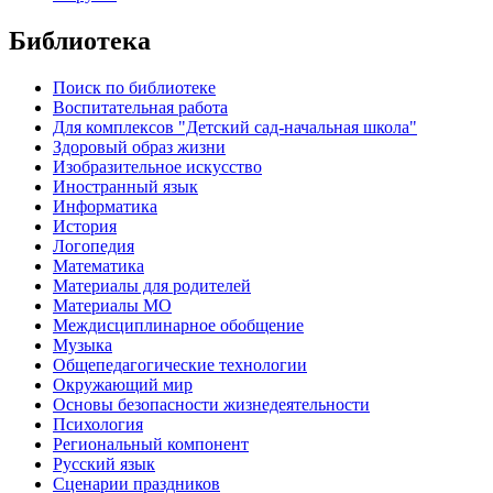
Библиотека
Поиск по библиотеке
Воспитательная работа
Для комплексов "Детский сад-начальная школа"
Здоровый образ жизни
Изобразительное искусство
Иностранный язык
Информатика
История
Логопедия
Математика
Материалы для родителей
Материалы МО
Междисциплинарное обобщение
Музыка
Общепедагогические технологии
Окружающий мир
Основы безопасности жизнедеятельности
Психология
Региональный компонент
Русский язык
Сценарии праздников