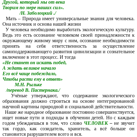
Другой, который мы от века
Творим по мере наших сил».
/Н. Заболоцкий ./
Мать – Природа имеет универсальные знания для человека.
Она источник и основа нашей жизни
У человека необходимо выработать экологическую культуру.
Ведь это есть осознание человеком своей принадлежности к
окружающему живому миру с ним, осознание необходимости
принять на себя ответственность за осуществление
самоподдерживающего развития цивилизации и сознательное
включение в этот процесс. И тогда
«Не станет он искать побед,
А ждать великое начало
Его всё чаще побеждало,
Чтобы расти ему в ответ»
М.Н. Рыльке
/перевод В. Пастернака./
Учёные утверждают, что содержание экологического
образования должно строиться на основе интегрированной
научной картины природной и социальной действительности.
Наше же народное образование постоянно совершенствуется,
ищет новые пути и подходы в обучении детей. Но с каждым
годом убеждаешься в том, что слово
ЧЕЛОВЕК
–
не звучит
так гордо, как созидатель, хранитель, а всё больше он
становится разрушителем всего и вся.