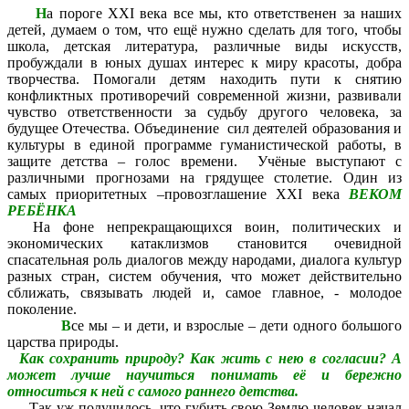
Н
а пороге XXI века все мы, кто ответственен за наших
детей, думаем о том, что ещё нужно сделать для того, чтобы
школа, детская литература, различные виды искусств,
пробуждали в юных душах интерес к миру красоты, добра
творчества. Помогали детям находить пути к снятию
конфликтных противоречий современной жизни, развивали
чувство ответственности за судьбу другого человека, за
будущее Отечества. Объединение сил деятелей образования и
культуры в единой программе гуманистической работы, в
защите детства – голос времени. Учёные выступают с
различными прогнозами на грядущее столетие. Один из
самых приоритетных –провозглашение XXI века
ВЕКОМ
РЕБЁНКА
На фоне непрекращающихся воин, политических и
экономических катаклизмов становится очевидной
спасательная роль диалогов между народами, диалога культур
разных стран, систем обучения, что может действительно
сближать, связывать людей и, самое главное, - молодое
поколение.
В
се мы – и дети, и взрослые – дети одного большого
царства природы.
Как сохранить природу? Как жить с нею в согласии? А
может лучше научиться понимать её и бережно
относиться к ней с самого раннего детства.
Так уж получилось, что губить свою Землю человек начал