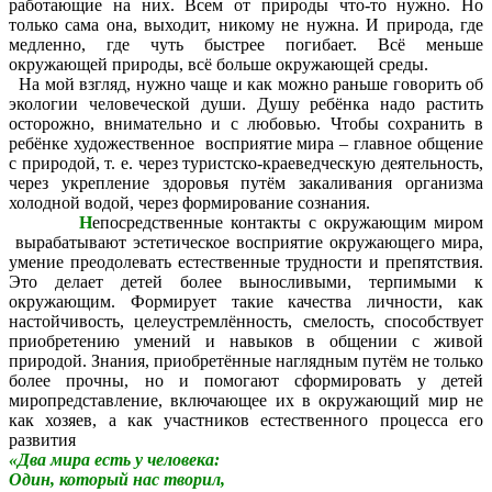
работающие на них. Всем от природы что-то нужно. Но
только сама она, выходит, никому не нужна. И природа, где
медленно, где чуть быстрее погибает. Всё меньше
окружающей природы, всё больше окружающей среды.
На мой взгляд, нужно чаще и как можно раньше говорить об
экологии человеческой души. Душу ребёнка надо растить
осторожно, внимательно и с любовью. Чтобы сохранить в
ребёнке художественное восприятие мира – главное общение
с природой, т. е. через туристско-краеведческую деятельность,
через укрепление здоровья путём закаливания организма
холодной водой, через формирование сознания.
Н
епосредственные контакты с окружающим миром
вырабатывают эстетическое восприятие окружающего мира,
умение преодолевать естественные трудности и препятствия.
Это делает детей более выносливыми, терпимыми к
окружающим. Формирует такие качества личности, как
настойчивость, целеустремлённость, смелость, способствует
приобретению умений и навыков в общении с живой
природой. Знания, приобретённые наглядным путём не только
более прочны, но и помогают сформировать у детей
миропредставление, включающее их в окружающий мир не
как хозяев, а как участников естественного процесса его
развития
«Два мира есть у человека:
Один, который нас творил,