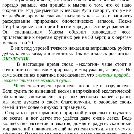
гораздо раньше, чем пришёл к мысли о том, что её надо
сохранить. Ряд документов Киевской Руси говорит, что уже в
те далёкие времена славяне пытались как – то ограничить
расходование природных биологических запасов. Позже
ПётрI впервые в истории России учредил лесное управление.
Он специальным Указом объявил заповедные леса,
прилегающие к берегам крупных рек на 50 вёрст, а к берегам
мелких – на 20.
В них под угрозой тяжкого наказания запрещалось рубить
дубы, клёны, вязы, лиственницы. Так начиналась российская
ЭКОЛОГИЯ.
В настоящее время слово «экология» чаще стоит в
сочетании со словами «природа», и «окружающая среда». Но
сама жизненная практика подсказывает, что
экология природы
несовместима
без экологии души.
Ч
еловек – творец, хранитель, но он же и разрушитель.
Если судить по нынешней весьма напряжённой экологической
обстановке, сложившейся в разных регионах нашей страны,
мы мало думаем о своём благополучии, о здоровье своих
семей и тем более о внуках и правнуках.
Открыть секрет гармонии с природой у взрослых получается
не всегда, а вот детям это удаётся даже очень легко. Ведь
волшебство рассветов и закатов, дождя и радуги, сказочный
мир растений и животных ещё на успели стать для них чем-то