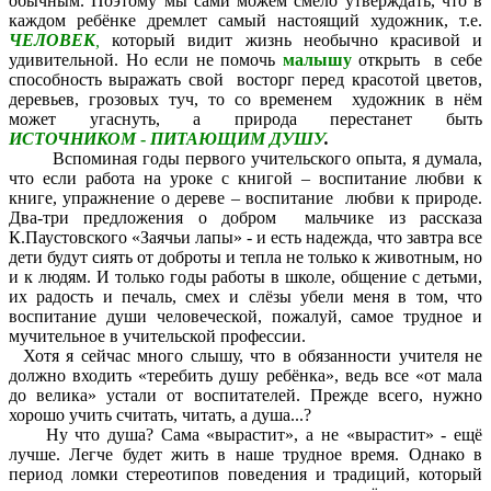
обычным. Поэтому мы сами можем смело утверждать, что в
каждом ребёнке дремлет самый настоящий художник, т.е.
ЧЕЛОВЕК
,
который видит жизнь необычно красивой и
удивительной. Но если не помочь
малышу
открыть в себе
способность выражать свой восторг перед красотой цветов,
деревьев, грозовых туч, то со временем художник в нём
может угаснуть, а природа перестанет быть
ИСТОЧНИКОМ
-
ПИТАЮЩИМ ДУШУ
.
Вспоминая годы первого учительского опыта, я думала,
что если работа на уроке с книгой – воспитание любви к
книге, упражнение о дереве – воспитание любви к природе.
Два-три предложения о добром мальчике из рассказа
К.Паустовского «Заячьи лапы» - и есть надежда, что завтра все
дети будут сиять от доброты и тепла не только к животным, но
и к людям. И только годы работы в школе, общение с детьми,
их радость и печаль, смех и слёзы убели меня в том, что
воспитание души человеческой, пожалуй, самое трудное и
мучительное в учительской профессии.
Хотя я сейчас много слышу, что в обязанности учителя не
должно входить «теребить душу ребёнка», ведь все «от мала
до велика» устали от воспитателей. Прежде всего, нужно
хорошо учить считать, читать, а душа...?
Ну что душа? Сама «вырастит», а не «вырастит» - ещё
лучше. Легче будет жить в наше трудное время. Однако в
период ломки стереотипов поведения и традиций, который