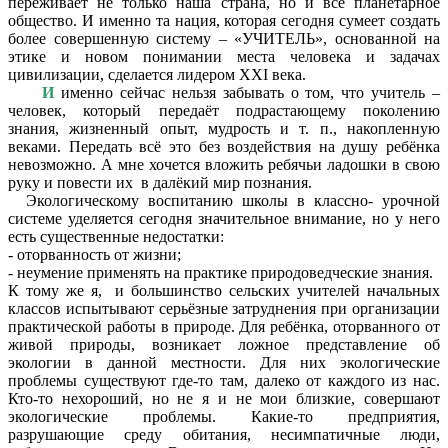
переживает не только наша страна, но и всё планетарное
общество. И именно та нация, которая сегодня сумеет создать
более совершенную систему – «УЧИТЕЛЬ», основанной на
этике и новом понимании места человека и задачах
цивилизации, сделается лидером XXI века.
И
именно сейчас нельзя забывать о том, что учитель –
человек, который передаёт подрастающему поколению
знания, жизненный опыт, мудрость и т. п., накопленную
веками. Передать всё это без воздействия на душу ребёнка
невозможно. А мне хочется вложить ребячьи ладошки в свою
руку и повести их в далёкий мир познания.
Экологическому воспитанию школы в классно- урочной
системе уделяется сегодня значительное внимание, но у него
есть существенные недостатки:
- оторванность от жизни;
- неумение применять на практике природоведческие знания.
К тому же я, и большинство сельских учителей начальных
классов испытывают серьёзные затруднения при организации
практической работы в природе. Для ребёнка, оторванного от
живой природы, возникает ложное представление об
экологии в данной местности. Для них экологические
проблемы существуют где-то там, далеко от каждого из нас.
Кто-то нехороший, но не я и не мои близкие, совершают
экологические проблемы. Какие-то предприятия,
разрушающие среду обитания, несимпатичные люди,