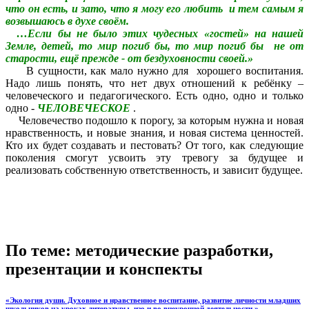
что он есть, и зато, что я могу его любить и тем самым я
возвышаюсь в духе своём.
…Если бы не было этих чудесных «гостей» на нашей
Земле, детей, то мир погиб бы, то мир погиб бы не от
старости, ещё прежде - от бездуховности своей.»
В сущности, как мало нужно для хорошего воспитания.
Надо лишь понять, что нет двух отношений к ребёнку –
человеческого и педагогического. Есть одно, одно и только
одно -
ЧЕЛОВЕЧЕСКОЕ
.
Человечество подошло к порогу, за которым нужна и новая
нравственность, и новые знания, и новая система ценностей.
Кто их будет создавать и пестовать? От того, как следующие
поколения смогут усвоить эту тревогу за будущее и
реализовать собственную ответственность, и зависит будущее.
По теме: методические разработки,
презентации и конспекты
«Экология души. Духовное и нравственное воспитание, развитие личности младших
школьников на уроках литературы, изо и во внеурочной деятельности.»