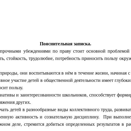
Пояснительная записка.
ными убеждениями по праву стоит основной проблемой во
вость, стойкость, трудолюбие, потребность приносить пользу 
рироды, они воспитываются в нём в течение жизни, начиная с
ное участие детей в общественной деятельности имеет глубокий
сит пользу.
тивы и заинтересованности школьников, способствует формир
ряжения других.
детей в разнообразные виды коллективного труда, развивать
твенную активность и сознательную дисциплину. При выполн
ном деле, стремится добиться определенных результатов в рабо