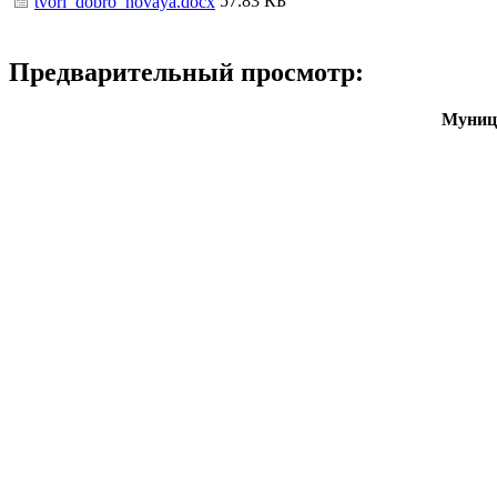
57.83 КБ
tvori_dobro_novaya.docx
Предварительный просмотр:
Муници