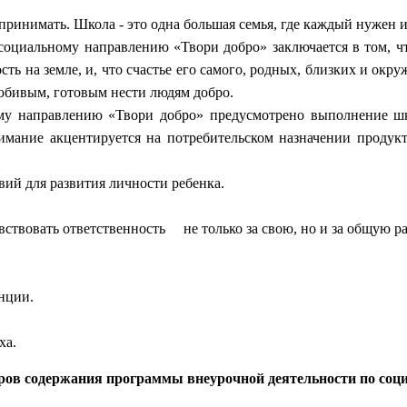
принимать. Школа - это одна большая семья, где каждый нужен 
льному направлению «Твори добро» заключается в том, что 
ность на земле, и, что счастье его самого, родных, близких и о
любивым, готовым нести людям добро.
аправлению «Твори добро» предусмотрено выполнение школ
имание акцентируется на потребительском назначении продукта
ий для развития личности ребенка.
ствовать ответственность не только за свою, но и за общую ра
нции.
ха.
ров содержания программы внеурочной деятельности по соц