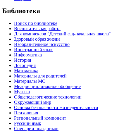
Библиотека
Поиск по библиотеке
Воспитательная работа
Для комплексов "Детский сад-начальная школа"
Здоровый образ жизни
Изобразительное искусство
Иностранный язык
Информатика
История
Логопедия
Математика
Материалы для родителей
Материалы МО
Междисциплинарное обобщение
Музыка
Общепедагогические технологии
Окружающий мир
Основы безопасности жизнедеятельности
Психология
Региональный компонент
Русский язык
Сценарии праздников