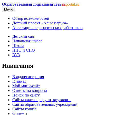
Образовательная социальная сеть
ns
portal.ru
Меню
Обзор возможностей
Детский проект «Алые паруса»
Аттестация педагогических работников
Детский сад
Начальная школа
Школа
НПО и СПО
ВУЗ
Навигация
Вход/регистрация
Главная
Мой мини-сайт
Ответы на вопросы
Поиск по сайту
Сайты классов, групп, кружков...
Сайты образовательных учреждений
Сайты коллег
Форумы