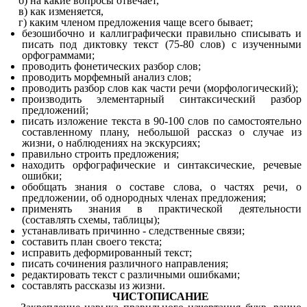
б) на какие вопросы отвечает,
в) как изменяется,
г) каким членом предложения чаще всего бывает;
безошибочно и каллиграфически правильно списывать и
писать под диктовку текст (75-80 слов) с изученными
орфограммами;
проводить фонетических разбор слов;
проводить морфемный анализ слов;
проводить разбор слов как части речи (морфологический);
производить элементарный синтаксический разбор
предложений;
писать изложение текста в 90-100 слов по самостоятельно
составленному плану, небольшой рассказ о случае из
жизни, о наблюдениях на экскурсиях;
правильно строить предложения;
находить орфографические и синтаксические, речевые
ошибки;
обобщать знания о составе слова, о частях речи, о
предложении, об однородных членах предложения;
применять знания в практической деятельности
(составлять схемы, таблицы);
устанавливать причинно - следственные связи;
составить план своего текста;
исправить деформированный текст;
писать сочинения различного направления;
редактировать текст с различными ошибками;
составлять рассказы из жизни.
ЧИСТОПИСАНИЕ