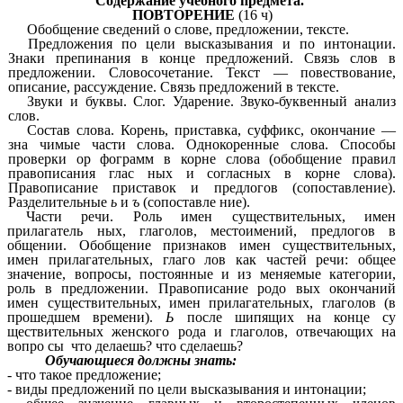
Содержание учебного предмета.
ПОВТОРЕНИЕ
(16 ч)
Обобщение сведений о слове, предложении, тексте.
Предложения по цели высказывания и по интонации.
Знаки препинания в конце предложений. Связь слов в
предложении. Словосочетание. Текст — повествование,
описание, рассуждение. Связь предложений в тексте.
Звуки и буквы. Слог. Ударение. Звуко-буквенный анализ
слов.
Состав слова. Корень, приставка, суффикс, окончание —
зна чимые части слова. Однокоренные слова. Способы
проверки ор фограмм в корне слова (обобщение правил
правописания глас ных и согласных в корне слова).
Правописание приставок и предлогов (сопоставление).
Разделительные
ь
и
ъ
(сопоставле ние).
Части речи. Роль имен существительных, имен
прилагатель ных, глаголов, местоимений, предлогов в
общении. Обобщение признаков имен существительных,
имен прилагательных, глаго лов как частей речи: общее
значение, вопросы, постоянные и из меняемые категории,
роль в предложении. Правописание родо вых окончаний
имен существительных, имен прилагательных, глаголов (в
прошедшем времени).
Ь
после шипящих на конце су
ществительных женского рода и глаголов, отвечающих на
вопро сы что делаешь? что сделаешь?
Обучающиеся должны знать:
- что такое предложение;
- виды предложений по цели высказывания и интонации;