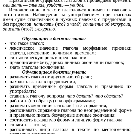
Правописание суффиксов глаголов в прошедшем времени:
слышать — слышал, увидеть — увидел.
Использование в тексте глаголов-синонимов и глаголов-
анто нимов. Наблюдение за употреблением при глаголах
имен суще ствительных в нужных падежах с предлогами и
без предлогов:
написать
(что? о чем?)
сочинение об экскурсии,
описать
(что?)
экскурсию.
Обучающиеся должны знать:
что такое глагол;
лексическое значение глагола морфемные признаки
глагола, изменение по числам, временам;
синтаксическую роль в предложении
правописание безударных личных окончаний глаголов;
знать глаголы-исключения.
Обучающиеся должны уметь:
различать глагол от других частей речи;
находить глагол в предложении;
различать временные формы глагола и правильно их
употреблять;
ставить к глаголу вопросы:
что делать? что сделать?
работать (по образцу) над орфограммами;
различать окончания глаголов 1 и 2 спряжения;
распознавать спряжение глагола по неопределенной форме
и правильно писать безударные личные окончания;
соотносить начальную форму и личную форму глагола;
спрягать глаголы;
распознавать лицо глагола в тексте по местоимению;