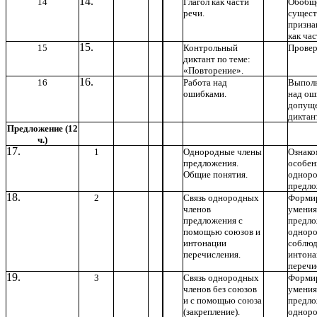
14
Глагол как части
Обобще
речи.
сущес
призна
как час
15
Контрольный
Провер
диктант по теме:
«Повторение».
16
Работа над
Выполн
ошибками.
над ош
допущ
диктан
Предложение (12
ч.)
1
Однородные члены
Ознако
предложения.
особен
Общие понятия.
одноро
предло
2
Связь однородных
Форми
членов
умения
предложения с
предл
помощью союзов и
одноро
интонации
соблюд
перечисления.
интон
перечи
3
Связь однородных
Форми
членов без союзов
умения
и с помощью союза
предл
(закрепление).
одноро