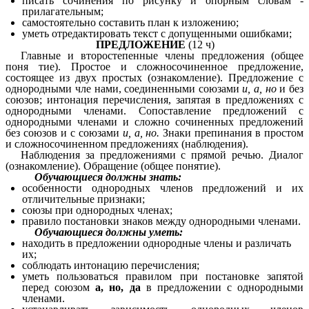
писать сочинения по рисунку и опорным словам -
прилагательным;
самостоятельно составить план к изложению;
уметь отредактировать текст с допущенными ошибками;
ПРЕДЛОЖЕНИЕ
(12 ч)
Главные и второстепенные члены предложения (общее
поня тие). Простое и сложносочиненное предложение,
состоящее из двух простых (ознакомление). Предложение с
однородными чле нами, соединенными союзами
и, а, но
и без
союзов; интонация перечисления, запятая в предложениях с
однородными членами. Сопоставление предложений с
однородными членами и сложно сочиненных предложений
без союзов и с союзами
и, а, но.
Знаки препинания в простом
и сложносочиненном предложениях (наблюдения).
Наблюдения за предложениями с прямой речью. Диалог
(ознакомление). Обращение (общее понятие).
Обучающиеся должны знать:
особенности однородных членов предложений и их
отличительные признаки;
союзы при однородных членах;
правило постановки знаков между однородными членами.
Обучающиеся должны уметь:
находить в предложении однородные члены и различать
их;
соблюдать интонацию перечисления;
уметь пользоваться правилом при постановке запятой
перед союзом
а, но, да
в предложении с однородными
членами.