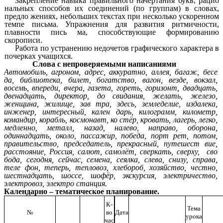
Закрепление навыка правильного начертания букв, рацио
нальных способов их соединений (по группам) в словах,
предло жениях, небольших текстах при несколько ускоренном
темпе письма. Упражнения для развития ритмичности,
плавности пись ма, способствующие формированию
скорописи.
Работа по устранению недочетов графического характера в
почерках учащихся.
Слова с непроверяемыми написаниями
Автомобиль, агроном, адрес, аккуратно, аллея, багаж, бесе
да, библиотека, билет, богатство, вагон, везде, вокзал,
восемь, впереди, вчера, газета, гореть, горизонт, двадцать,
двенадцать, директор, до свидания, желать, железо,
женщина, жилище, зав тра, здесь, земледелие, издалека,
инженер, интересный, кален дарь, килограмм, километр,
командир, корабль, космонавт, ко стёр, кровать, лагерь, легко,
медленно, металл, назад, налево, направо, оборона,
одиннадцать, около, пассажир, победа, порт рет, потом,
правительство, председатель, прекрасный, путешест вие,
расстояние, Россия, салют, самолёт, сверкать, сверху, сво
бода, сегодня, сейчас, семена, сеялка, слева, снизу, справа,
теле фон, теперь, тепловоз, хлебороб, хозяйство, честно,
шестнадцать, шоссе, шофёр, экскурсия, электричество,
электровоз, электро станция.
Календарно – тематическое планирование.
К-
Тема
№
во
Дата
урока
час