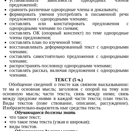
устанавливать зависимость однородных членов
предложений;
сравнить различные однородные члены и доказывать;
формировать умения употреблять в письменной речи
предложения с однородными членами;
составлять или констатировать предложения с
однородными членами по схемам;
составлять ОК (опорный конспект) по теме однородные
члены предложения;
составлять план по изученной теме;
восстанавливать деформированный текст с однородными
членами;
составлять самостоятельно предложения с однородными
членами;
распространять пословицу однородными членами;
составлять рассказ, включая предложения с однородными
членами.
ТЕКСТ (5 ч.)
Обобщение сведений о тексте как связном высказывании:
те ма и основная мысль; заголовок с опорой на тему или
основную мысль; части текста, связь между ними; связь
между предложе ниями в каждой части текста; план текста.
Виды текстов (пове ствование, описание, рассуждение).
Изобразительно-выразитель ные средства текста.
Обучающиеся должны знать
что такое текст;
что такое тема текста (узкая и широкая);
виды текстов.