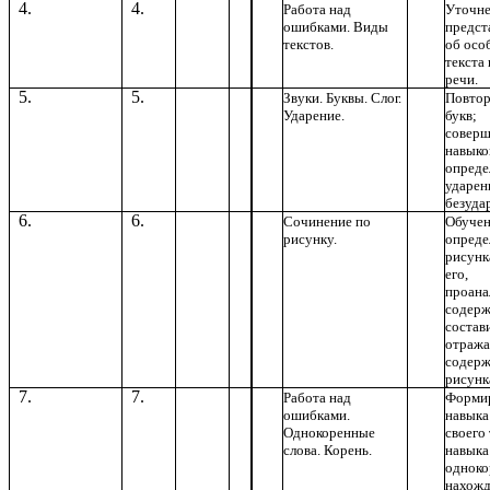
Работа над
Уточн
ошибками. Виды
предст
текстов.
об осо
текста
речи.
Звуки. Буквы. Слог.
Повтор
Ударение.
букв;
соверш
навыко
опреде
ударен
безуда
Сочинение по
Обуче
рисунку.
опреде
рисунка
его,
проана
содерж
состави
отраж
содерж
рисунк
Работа над
Форми
ошибками.
навыка
Однокоренные
своего 
слова. Корень.
навыка
одноко
нахожд