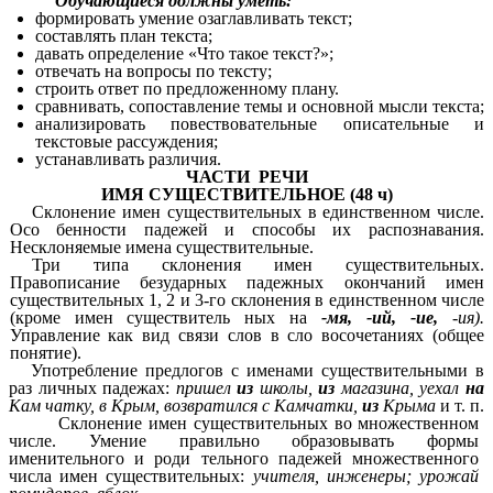
Обучающиеся должны уметь:
формировать умение озаглавливать текст;
составлять план текста;
давать определение «Что такое текст?»;
отвечать на вопросы по тексту;
строить ответ по предложенному плану.
сравнивать, сопоставление темы и основной мысли текста;
анализировать повествовательные описательные и
текстовые рассуждения;
устанавливать различия.
ЧАСТИ РЕЧИ
ИМЯ СУЩЕСТВИТЕЛЬНОЕ (48 ч)
Склонение имен существительных в единственном числе.
Осо бенности падежей и способы их распознавания.
Несклоняемые имена существительные.
Три типа склонения имен существительных.
Правописание безударных падежных окончаний имен
существительных 1, 2 и 3-го склонения в единственном числе
(кроме имен существитель ных на
-мя, -ий, -ие,
-ия).
Управление как вид связи слов в сло восочетаниях (общее
понятие).
Употребление предлогов с именами существительными в
раз личных падежах:
пришел
из
школы,
из
магазина, уехал
на
Кам чатку, в Крым, возвратился с Камчатки,
из
Крыма
и т. п.
Склонение имен существительных во множественном
числе. Умение правильно образовывать формы
именительного и роди тельного падежей множественного
числа имен существительных:
учителя, инженеры; урожай