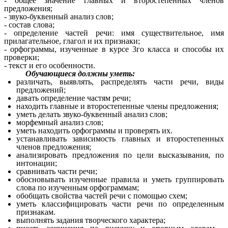
- общее значение главных и второстепенных членов
предложения;
- звуко-буквенный анализ слов;
- состав слова;
- определение частей речи: имя существительное, имя
прилагательное, глагол и их признаки;
- орфограммы, изученные в курсе 3го класса и способы их
проверки;
- текст и его особенности.
Обучающиеся должны уметь:
различать, выявлять, распределять части речи, виды
предложений;
давать определение частям речи;
находить главные и второстепенные члены предложения;
уметь делать звуко-буквенный анализ слов;
морфемный анализ слов;
уметь находить орфограммы и проверять их.
устанавливать зависимость главных и второстепенных
членов предложения;
анализировать предложения по цели высказывания, по
интонации;
сравнивать части речи;
обосновывать изученные правила и уметь группировать
слова по изученным орфограммам;
обобщать свойства частей речи с помощью схем;
уметь классифицировать части речи по определенным
признакам.
выполнять задания творческого характера;