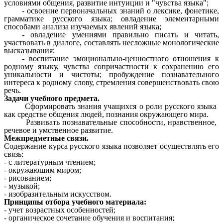
условиями общения, развитие интуиции и "чувства языка";
- освоение первоначальных знаний о лексике, фонетике,
грамматике русского языка; овладение элементарными
способами анализа изучаемых явлений языка;
- овладение умениями правильно писать и читать,
участвовать в диалоге, составлять несложные монологические
высказывания;
- воспитание эмоционально-ценностного отношения к
родному языку, чувства сопричастности к сохранению его
уникальности и чистоты; пробуждение познавательного
интереса к родному слову, стремления совершенствовать свою
речь.
Задачи учебного предмета.
Сформировать знания учащихся о роли русского языка
как средстве общения людей, познания окружающего мира.
Развивать познавательные способности, нравственное,
речевое и умственное развитие.
Межпредметные связи.
Содержание курса русского языка позволяет осуществлять его
связь:
- с литературным чтением;
- окружающим миром;
- рисованием;
- музыкой;
- изобразительным искусством.
Принципы отбора учебного материала:
- учет возрастных особенностей;
- органическое сочетание обучения и воспитания;