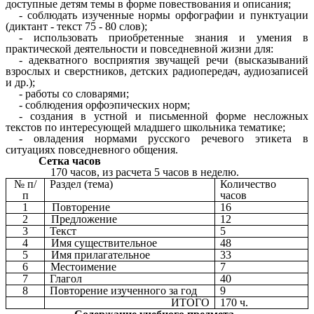
доступные детям темы в форме повествования и описания;
- соблюдать изученные нормы орфографии и пунктуации
(диктант - текст 75 - 80 слов);
- использовать приобретенные знания и умения в
практической деятельности и повседневной жизни для:
- адекватного восприятия звучащей речи (высказываний
взрослых и сверстников, детских радиопередач, аудиозаписей
и др.);
- работы со словарями;
- соблюдения орфоэпических норм;
- создания в устной и письменной форме несложных
текстов по интересующей младшего школьника тематике;
- овладения нормами русского речевого этикета в
ситуациях повседневного общения.
Сетка часов
170 часов, из расчета 5 часов в неделю.
№ п/
Раздел (тема)
Количество
п
часов
1
Повторение
16
2
Предложение
12
3
Текст
5
4
Имя существительное
48
5
Имя прилагательное
33
6
Местоимение
7
7
Глагол
40
8
Повторение изученного за год
9
ИТОГО
170 ч.