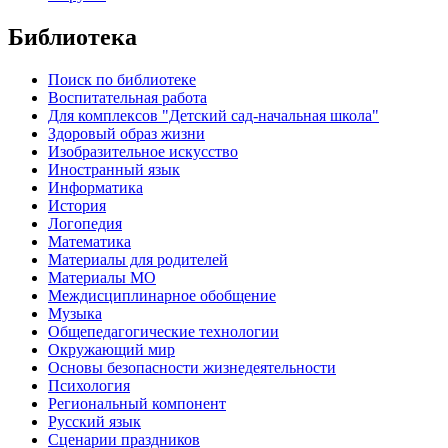
Библиотека
Поиск по библиотеке
Воспитательная работа
Для комплексов "Детский сад-начальная школа"
Здоровый образ жизни
Изобразительное искусство
Иностранный язык
Информатика
История
Логопедия
Математика
Материалы для родителей
Материалы МО
Междисциплинарное обобщение
Музыка
Общепедагогические технологии
Окружающий мир
Основы безопасности жизнедеятельности
Психология
Региональный компонент
Русский язык
Сценарии праздников