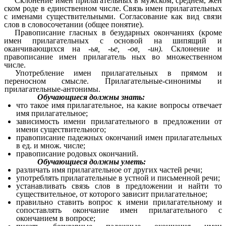
Склонение имен прилагательных в мужском, среднем, жен
ском роде в единственном числе. Связь имен прилагательных
с именами существительными. Согласование как вид связи
слов в словосочетании (общее понятие).
Правописание гласных в безударных окончаниях (кроме
имен прилагательных с основой на шипящий и
оканчивающихся на
-ья, -ье, -ов, -ин).
Склонение и
правописание имен прилагатель ных во множественном
числе.
Употребление имен прилагательных в прямом и
переносном смысле. Прилагательные-синонимы и
прилагательные-антонимы.
Обучающиеся должны знать:
что такое имя прилагательное, на какие вопросы отвечает
имя прилагательное;
зависимость имени прилагательного в предложении от
имени существительного;
правописание падежных окончаний имен прилагательных
в ед. и множ. числе;
правописание родовых окончаний.
Обучающиеся должны уметь:
различать имя прилагательное от других частей речи;
употреблять прилагательные в устной и письменной речи;
устанавливать связь слов в предложении и найти то
существительное, от которого зависит прилагательное;
правильно ставить вопрос к имени прилагательному и
сопоставлять окончание имен прилагательного с
окончанием в вопросе;