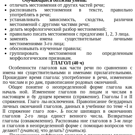
Обучающиеся должны уметь:
отличать местоимения от других частей речи;
распознавать местоимения в тексте, правильно
употреблять в речи;
устанавливать зависимость, сходства, различия
местоимений с другими частями речи;
делать морфологический разбор местоимений;
правильно писать местоимения с предлогами 1, 2, 3 лица.
заменять имена существительные личными
местоимениями 3-го лица;
обосновывать изученные правила;
группировать местоимения по определенным
морфологическим признакам.
ГЛАГОЛ (40 ч)
Особенности глаголов как части речи по сравнению с
имена ми существительными и именами прилагательными.
Прошедшее время глагола: употребление в речи, изменение
по числам и ро дам, правописание родовых окончаний.
Общее понятие о неопределенной форме глагола как
началь ной. Изменение глаголов по лицам и числам в
настоящем и бу дущем времени (спряжение). Глаголы I и II
спряжения. Глаго лы-исключения. Правописание безударных
личных окончаний глаголов, данных в учебнике по теме «I и
II спряжение глаго лов».
Ь
после шипящих в окончаниях
глаголов 2-го лица единст венного числа. Возвратные
глаголы (ознакомление). Распознава ние глаголов в 3-м лице
и глаголов в неопределенной форме с помощью вопросов что
делают?
(учатся),
что делать?
(учиться).