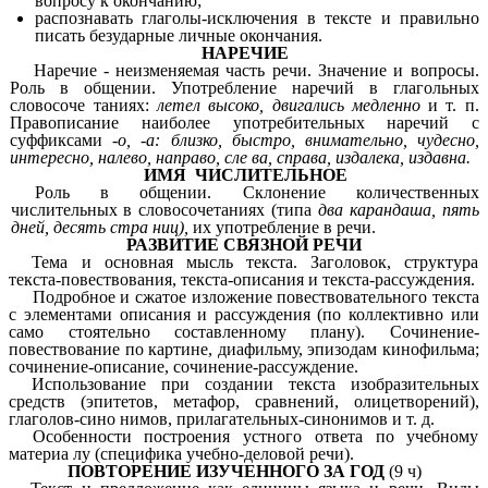
вопросу к окончанию;
распознавать глаголы-исключения в тексте и правильно
писать безударные личные окончания.
НАРЕЧИЕ
Наречие - неизменяемая часть речи. Значение и вопросы.
Роль в общении. Употребление наречий в глагольных
словосоче таниях:
летел высоко, двигались медленно
и т. п.
Правописание наиболее употребительных наречий с
суффиксами
-о, -а: близко, быстро, внимательно, чудесно,
интересно, налево, направо, сле ва, справа, издалека, издавна.
ИМЯ ЧИСЛИТЕЛЬНОЕ
Роль в общении. Склонение количественных
числительных в словосочетаниях (типа
два карандаша, пять
дней, десять стра ниц),
их употребление в речи.
РАЗВИТИЕ СВЯЗНОЙ РЕЧИ
Тема и основная мысль текста. Заголовок, структура
текста-повествования, текста-описания и текста-рассуждения.
Подробное и сжатое изложение повествовательного текста
с элементами описания и рассуждения (по коллективно или
само стоятельно составленному плану). Сочинение-
повествование по картине, диафильму, эпизодам кинофильма;
сочинение-описание, сочинение-рассуждение.
Использование при создании текста изобразительных
средств (эпитетов, метафор, сравнений, олицетворений),
глаголов-сино нимов, прилагательных-синонимов и т. д.
Особенности построения устного ответа по учебному
материа лу (специфика учебно-деловой речи).
ПОВТОРЕНИЕ ИЗУЧЕННОГО ЗА ГОД
(9 ч)