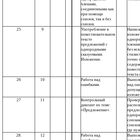
членами,
соединенными как
при помощи
союзов, так и без
союзов.
25
9
Употребление в
Написа
повествовательном
изложе
тексте
однор
предложений с
членам
однородными
без ис
сказуемыми.
стилис
Изложение.
точно 
содерж
повест
текста 
26
10
Работа над
Выполн
ошибками.
над ош
допущ
изложе
27
11
Контрольный
Провер
диктант по теме:
распоз
«Предложение».
предл
одноро
союзам
союзов
где ну
28.
12
Работа над
Выполн