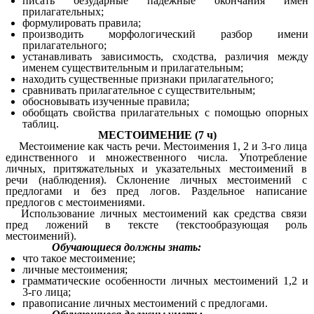
писать безударные падежные окончания имен
прилагательных;
формулировать правила;
производить морфологический разбор имени
прилагательного;
устанавливать зависимость, сходства, различия между
именем существительным и прилагательным;
находить существенные признаки прилагательного;
сравнивать прилагательное с существительным;
обосновывать изученные правила;
обобщать свойства прилагательных с помощью опорных
таблиц.
МЕСТОИМЕНИЕ (7 ч)
Местоимение как часть речи. Местоимения 1, 2 и 3-го лица
единственного и множественного числа. Употребление
личных, притяжательных и указательных местоимений в
речи (наблюдения). Склонение личных местоимений с
предлогами и без пред логов. Раздельное написание
предлогов с местоимениями.
Использование личных местоимений как средства связи
пред ложений в тексте (текстообразующая роль
местоимений).
Обучающиеся должны знать:
что такое местоимение;
личные местоимения;
грамматические особенности личных местоимений 1,2 и
3-го лица;
правописание личных местоимений с предлогами.