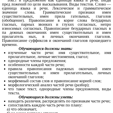
Текст и предложение как единицы языка и речи. Виды
пред ложений по цели высказывания. Виды текстов. Слово —
единица языка и речи. Лексическое и грамматическое
значение слова. Грамматические признаки имен
существительных, имен прила гательных, глаголов
(обобщение). Правописание в корне слова безударных
гласных, парных звонких и глухих согласных, непро
износимых согласных. Правописание безударных гласных в
па дежных окончаниях имен существительных и имен
прилагатель ных, в личных окончаниях глаголов.
Правописание суффиксов и окончаний глаголов прошедшего
времени.
Обучающиеся должны знать:
изученные части речи: имя существительное, имя
прилагательное, личные местоимения, глагол;
однородные члены предложения;
особенности каждой части речи;
правила правописания падежных окончаний имен
существительных и имен прилагательных, личных
окончаний глаголов;
морфемный состав слов и правописание корней слов;
морфологический анализ частей речи (разбор);
что такое текст, однородные члены предложения, виды
текста.
Обучающиеся должны уметь:
находить различия, распределять по признакам части речи;
сопоставлять каждую часть речи по плану:
а) что обозначает,