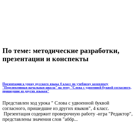
По теме: методические разработки,
презентации и конспекты
Презентация к уроку русского языка 4 класс по учебному комплекту
"Перспективная начальная школа" на тему "Слова с удвоенной буквой согласного,
пришедшие из других языков"
Представлен ход урока " Слова с удвоенной буквой
согласного, пришедшие из других языков", 4 класс.
Презентация содержит проверочную работу -игра "Редактор",
представлены значения слов "аббр...