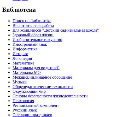
Библиотека
Поиск по библиотеке
Воспитательная работа
Для комплексов "Детский сад-начальная школа"
Здоровый образ жизни
Изобразительное искусство
Иностранный язык
Информатика
История
Логопедия
Математика
Материалы для родителей
Материалы МО
Междисциплинарное обобщение
Музыка
Общепедагогические технологии
Окружающий мир
Основы безопасности жизнедеятельности
Психология
Региональный компонент
Русский язык
Сценарии праздников