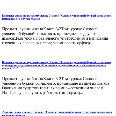
Конспект урока по русскому языку 3 класс "Слова с удвоенной буквой согласного,
пришедшее из других языков"
Предмет: русский языкКласс: 3-2Тема урока: Слова с
удвоенной буквой согласного, пришедшее из других
языковЦель урока: правильного употребления и написания
изученных словарных слов; формировать орфогра...
Конспект урока по русскому языку 3 класс "Слова с удвоенной буквой согласного,
пришедшие из других языков. Окончания существительных во множественном
числе в И.п"
Предмет: русский языкКласс: 3-2Тема урока: Слова с
удвоенной буквой согласного, пришедшие из других языков.
Окончания существительных во множественном числе в
И.п.Цель урока: учить работать с информац...
Урок русского языка в 3 классе "Слова с удвоенной буквой согласного, пришедшие
из других языков