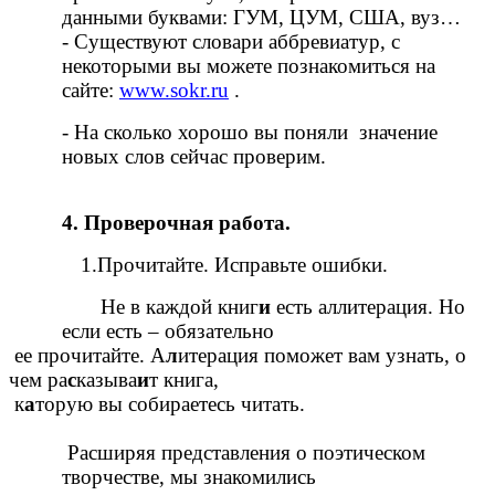
данными буквами: ГУМ, ЦУМ, США, вуз…
- Существуют словари аббревиатур, с
некоторыми вы можете познакомиться на
сайте:
www.sokr.ru
.
- На сколько хорошо вы поняли значение
новых слов сейчас проверим.
4. Проверочная работа.
1.Прочитайте. Исправьте ошибки.
Не в каждой книг
и
есть аллитерация. Но
если есть – обязательно
ее прочитайте. А
л
итерация поможет вам узнать, о
чем ра
с
казыва
и
т книга,
к
а
торую вы собираетесь читать.
Расширяя представления о поэтическом
творчестве, мы знакомились