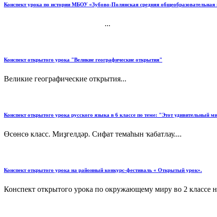
Конспект урока по истории МБОУ «Зубово-Полянская средняя общеобразовательная ш
...
Конспект открытого урока "Великие географические открытия"
Великие географические открытия...
Конспект открытого урока русского языка в 6 классе по теме: "Этот удивительный ми
Өсөнсө класс. Миҙгелдәр. Сифат темаһын ҡабатлау....
Конспект открытого урока на районный конкурс-фестиваль « Открытый урок».
Конспект открытого урока по окружающему миру во 2 классе на