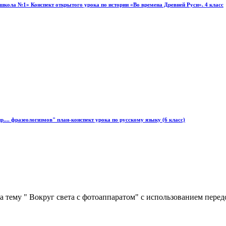
кола №1» Конспект открытого урока по истории «Во времена Древней Руси». 4 класс
р.... фразеологизмов" план-конспект урока по русскому языку (6 класс)
 тему " Вокруг света с фотоаппаратом" с использованием перед