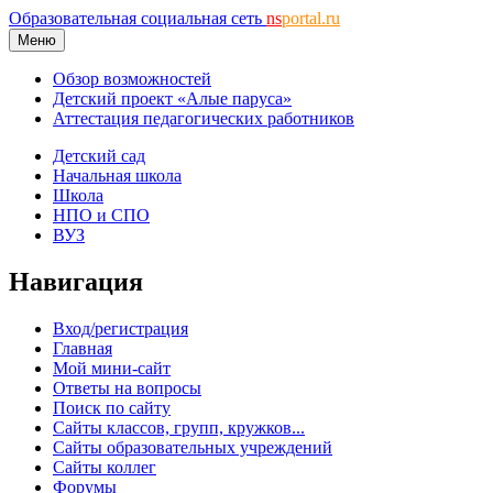
Образовательная социальная сеть
ns
portal.ru
Меню
Обзор возможностей
Детский проект «Алые паруса»
Аттестация педагогических работников
Детский сад
Начальная школа
Школа
НПО и СПО
ВУЗ
Навигация
Вход/регистрация
Главная
Мой мини-сайт
Ответы на вопросы
Поиск по сайту
Сайты классов, групп, кружков...
Сайты образовательных учреждений
Сайты коллег
Форумы