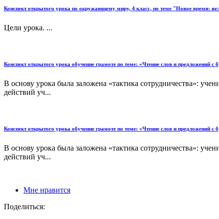
Конспект открытого урока по окружающему миру, 4 класс, по теме "Новое время: ве
Цели урока. ...
Конспект открытого урока обучение грамоте по теме: «Чтение слов и предложений с б
В основу урока была заложена «тактика сотрудничества»: учен
действий уч...
Конспект открытого урока обучение грамоте по теме: «Чтение слов и предложений с б
В основу урока была заложена «тактика сотрудничества»: учен
действий уч...
Мне нравится
Поделиться: