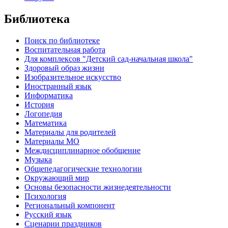
Библиотека
Поиск по библиотеке
Воспитательная работа
Для комплексов "Детский сад-начальная школа"
Здоровый образ жизни
Изобразительное искусство
Иностранный язык
Информатика
История
Логопедия
Математика
Материалы для родителей
Материалы МО
Междисциплинарное обобщение
Музыка
Общепедагогические технологии
Окружающий мир
Основы безопасности жизнедеятельности
Психология
Региональный компонент
Русский язык
Сценарии праздников