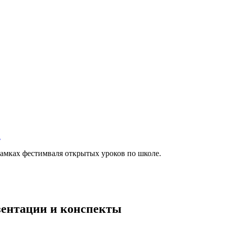
а
рамках фестимваля открытых уроков по школе.
езентации и конспекты