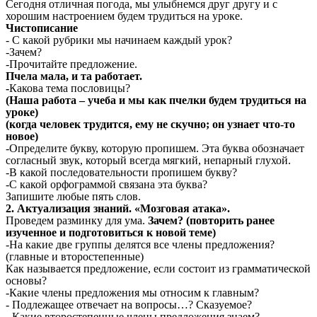
Сегодня отличная погода, мы улыбнемся друг другу и с
хорошим настроением будем трудиться на уроке.
Чистописание
- С какой рубрики мы начинаем каждый урок?
-Зачем?
-Прочитайте предложение.
Пчела мала, и та работает.
-
Какова тема пословицы?
(Наша работа – учеба и мы как пчелки будем трудиться на
уроке)
(когда человек трудится, ему не скучно; он узнает что-то
новое)
-Определите букву, которую пропишем. Эта буква обозначает
согласный звук, который всегда мягкий, непарный глухой.
-В какой последовательности пропишем букву?
-С какой орфограммой связана эта буква?
Запишите любые пять слов.
2. Актуализация знаний. «Мозговая атака».
Проведем разминку для ума.
Зачем? (повторить ранее
изученное и подготовиться к новой теме)
-На какие две группы делятся все члены предложения?
(главные и второстепенные)
Как называется предложение, если состоит из грамматической
основы?
-Какие члены предложения мы относим к главным?
- Подлежащее отвечает на вопросы…? Сказуемое?
- Какие второстепенные члены предложения знаем?