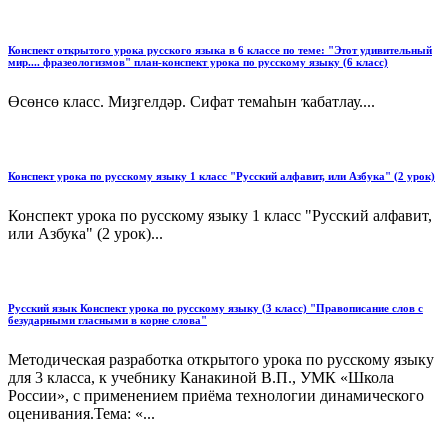
Конспект открытого урока русского языка в 6 классе по теме: "Этот удивительный
мир.... фразеологизмов" план-конспект урока по русскому языку (6 класс)
Өсөнсө класс. Миҙгелдәр. Сифат темаһын ҡабатлау....
Конспект урока по русскому языку 1 класс "Русский алфавит, или Азбука" (2 урок)
Конспект урока по русскому языку 1 класс "Русский алфавит,
или Азбука" (2 урок)...
Русский язык Конспект урока по русскому языку (3 класс) "Правописание слов с
безударными гласными в корне слова"
Методическая разработка открытого урока по русскому языку
для 3 класса, к учебнику Канакиной В.П., УМК «Школа
России», с применением приёма технологии динамического
оценивания.Тема: «...