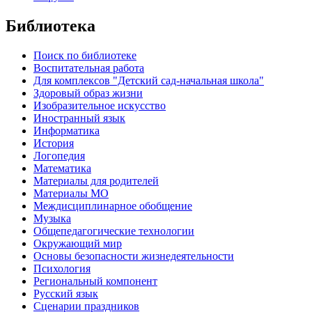
Библиотека
Поиск по библиотеке
Воспитательная работа
Для комплексов "Детский сад-начальная школа"
Здоровый образ жизни
Изобразительное искусство
Иностранный язык
Информатика
История
Логопедия
Математика
Материалы для родителей
Материалы МО
Междисциплинарное обобщение
Музыка
Общепедагогические технологии
Окружающий мир
Основы безопасности жизнедеятельности
Психология
Региональный компонент
Русский язык
Сценарии праздников