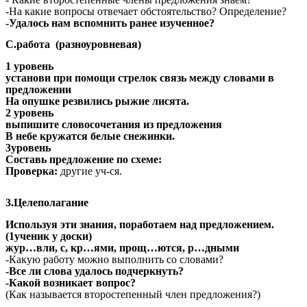
-На какие вопросы отвечает обстоятельство? Определение?
-Удалось нам вспомнить ранее изученное?
С.работа (разноуровневая)
1 уровень
установи при помощи стрелок связь между словами в
предложении
На опушке резвились рыжие лисята.
2 уровень
выпишите словосочетания из предложения
В небе кружатся белые снежинки.
3уровень
Составь предложение по схеме:
Проверка:
другие уч-ся.
3.Целеполагание
Используя эти знания, поработаем над предложением.
(1ученик у доски)
жур…вли, с, кр…ями, прощ…ются, р…дными
-Какую работу можно выполнить со словами?
-Все ли слова удалось подчеркнуть?
-Какой возникает вопрос?
(Как называется второстепенный член предложения?)