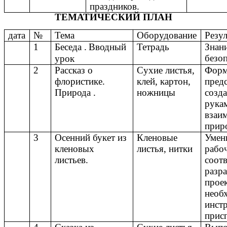
праздников.
ТЕМАТИЧЕСКИЙ ПЛАН
дата
№
Тема
Оборудование
Резул
1
Беседа .
Вводный
Тетрадь
Знан
безоп
урок
2
Рассказ о
Сухие листья,
Форм
флористике.
клей, картон,
предс
Природа .
ножницы
созд
рукам
взаим
прир
3
Осенний букет из
Кленовые
Умен
кленовых
листья, нитки
рабоч
листьев.
соотв
разр
прое
необ
инст
прис