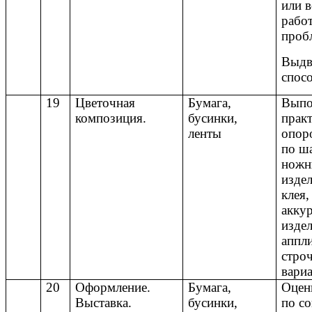
или 
рабо
проб
Выдв
спос
19
Цветочная
Бумага,
Выпо
композиция.
бусинки,
практ
ленты
опоро
по ш
ножн
изде
клея,
акку
изде
аппл
строч
вари
20
Оформление.
Бумага,
Оцен
Выставка.
бусинки,
по с