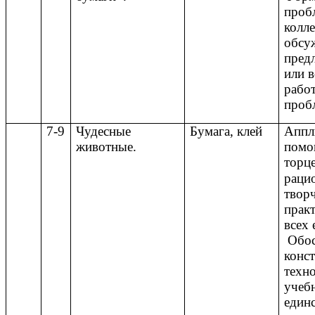
проб
колл
обсу
пред
или 
рабо
проб
7-9
Чудесные
Бумага, клей
Аппл
животные.
пом
торц
раци
твор
прак
всех 
Обос
конс
техн
учеб
един