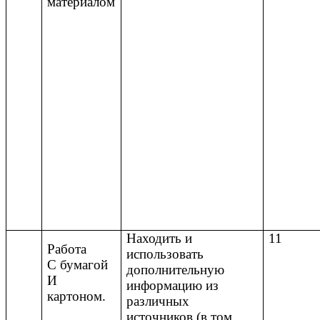
материалом
Находить и
11
Работа
использовать
С бумагой
дополнительную
И
информацию из
картоном.
различных
источников (в том