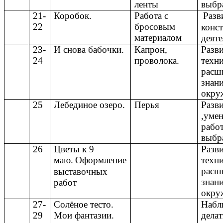
ленты
выбр
21-
Коробок.
Работа с
Разв
22
бросовым
конс
материалом
деяте
23-
И снова бабочки.
Капрон,
Разв
24
проволока.
техн
расш
знани
окру
25
Лебединое озеро.
Перья
Разв
,уме
рабо
выбр
26
Цветы к 9
Разв
маю.
Оформление
техн
расш
выставочных
знани
работ
окру
27-
Солёное тесто.
Набл
29
Мои фантазии.
дела