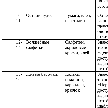
полез
эстет
10-
Остров чудес.
Бумага, клей,
Объё
11
пластилин
выпо
практ
опор
(эски
12-
Волшебные
Салфетки,
Знак
14
салфетки.
акриловые
техн
краски, клей
«Дек
дост
задан
чертё
15-
Живые бабочки.
Калька,
Знак
16
ножницы,
техн
карандаш,
«Пер
крючок
дост
задан
чертё
шабл