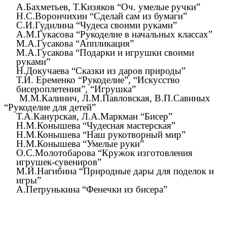
А.Бахметьев, Т.Кизяков “Оч. умелые ручки”
Н.С.Ворончихин “Сделай сам из бумаги”
С.И.Гудилина “Чудеса своими руками”
А.М.Гукасова “Рукоделие в начальных классах”
М.А.Гусакова “Аппликация”
М.А.Гусакова “Подарки и игрушки своими
руками”
Н.Докучаева “Сказки из даров природы”
Т.И. Еременко “Рукоделие”, “Искусство
бисероплетения”, “Игрушка”
М.М.Калинич, Л.М.Павловская, В.П.Савиных
“Рукоделие для детей”
Т.А.Канурская, Л.А.Маркман “Бисер”
Н.М.Конышева “Чудесная мастерская”
Н.М.Конышева “Наш рукотворный мир”
Н.М.Конышева “Умелые руки”
О.С.Молотобарова “Кружок изготовления
игрушек-сувениров”
М.И.Нагибина “Природные дары для поделок и
игры”
А.Петрунькина “Фенечки из бисера”