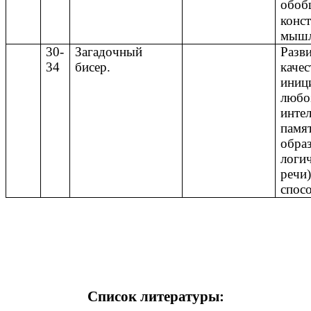
обоб
конс
мышл
30-
Загадочный
Разв
34
бисер.
качес
иници
любо
интел
памят
обра
логи
речи)
спос
Список литературы: