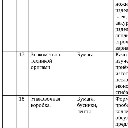
ножн
изде
клея,
акку
изде
аппл
строч
вари
17
Знакомство с
Бумага
Каче
техникой
изуч
оригами
приё
изго
несл
экон
сгиб
18
Упаковочная
Бумага,
Форм
коробка.
бусинки,
проб
ленты
колл
обсу
пред