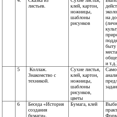
4.
Сказка из
Сухие листья,
Выпо
листьев.
клей, картон,
дейс
ножницы,
экол
шаблоны
на д
рисунков
(личн
культ
прир
подд
быту
места
общен
и т.д.
5
Коллаж.
Сухие листья,
Само
Знакомство с
клей, картон,
анал
техникой.
ножницы,
пред
шаблоны
задан
рисунков,
цветы
6
Беседа «История
Бумага, клей
Выби
создания
практ
бумаги».
Форм