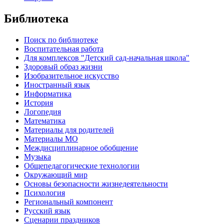
Библиотека
Поиск по библиотеке
Воспитательная работа
Для комплексов "Детский сад-начальная школа"
Здоровый образ жизни
Изобразительное искусство
Иностранный язык
Информатика
История
Логопедия
Математика
Материалы для родителей
Материалы МО
Междисциплинарное обобщение
Музыка
Общепедагогические технологии
Окружающий мир
Основы безопасности жизнедеятельности
Психология
Региональный компонент
Русский язык
Сценарии праздников