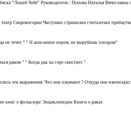
Омска “Лицей №66” Руководитель : Попова Наталья Вячеславна г.
театр Скоровогорки Частушки страшилки считалочки прибаутки
а не течет ” ” Н аписанное пером, не вырубишь топором”
ся раком ” “ Когда рак на горе свистнет ”
ились эти выражения. Что они означают ? Откуда они взялись(ис
ие книг о фольклоре Энциклопедии Книги о раках