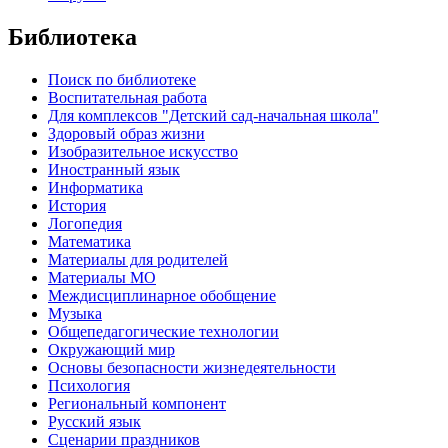
Библиотека
Поиск по библиотеке
Воспитательная работа
Для комплексов "Детский сад-начальная школа"
Здоровый образ жизни
Изобразительное искусство
Иностранный язык
Информатика
История
Логопедия
Математика
Материалы для родителей
Материалы МО
Междисциплинарное обобщение
Музыка
Общепедагогические технологии
Окружающий мир
Основы безопасности жизнедеятельности
Психология
Региональный компонент
Русский язык
Сценарии праздников