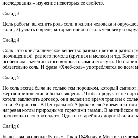
исследования – изучение некоторых ее свойств.
Слайд 3
Цель работы: выяснить роль соли в жизни человека и окружающе
соли ; 3) узнать о вреде, который наносит соль человеку и ок
Слайд 4
Соль - это кристаллическое вещество разных цветов и разной 
неочищенная), разного помола (крупная и мелкая) и т.д. Когда 
особенном значении этого вопроса о самой его сути. По стари
обязательно соль. И фраза «Хлеб-соль» употребляется во всем 
Слайд 5
Но соль всегда была не только тем порошком, который сыплют в
жертвоприношение и была священна. Чтобы продукты не портил
хотели заключить договор, они делали во время трапезы с соль
соли её привозят. В Центральной Африке в своё время платили 
нагревая котлы природными горючими газами. В английском язы
произошло слово «солдат». Одна из старейших дорог Италии наз
Слайд 6
Были даже «соленые бунты». Так в 1648году в Москве за чрезм