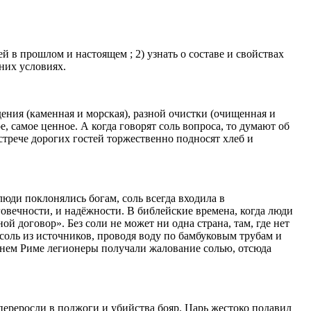
й в прошлом и настоящем ; 2) узнать о составе и свойствах
шних условиях.
дения (каменная и морская), разной очистки (очищенная и
е, самое ценное. А когда говорят соль вопроса, то думают об
стрече дорогих гостей торжественно подносят хлеб и
люди поклонялись богам, соль всегда входила в
овечности, и надёжности. В библейские времена, когда люди
й договор». Без соли не может ни одна страна, там, где нет
 соль из источников, проводя воду по бамбуковым трубам и
евнем Риме легионеры получали жалование солью, отсюда
 переросли в поджоги и убийства бояр. Царь жестоко подавил