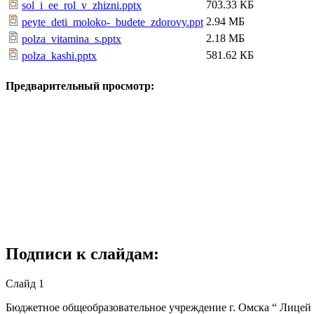
703.33 КБ
sol_i_ee_rol_v_zhizni.pptx
2.94 МБ
peyte_deti_moloko-_budete_zdorovy.ppt
2.18 МБ
polza_vitamina_s.pptx
581.62 КБ
polza_kashi.pptx
Предварительный просмотр:
Подписи к слайдам:
Слайд 1
Бюджетное общеобразовательное учреждение г. Омска “ Лицей