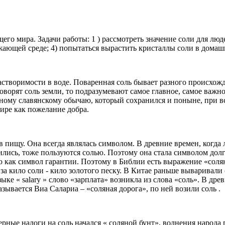
го мира. Задачи работы: 1 ) рассмотреть значение соли для люде
ружающей среде; 4) попытаться вырастить кристаллы соли в дома
растворимости в воде. Поваренная соль бывает разного происхож
говорят соль земли, то подразумевают самое главное, самое важно
нному славянскому обычаю, который сохранился и поныне, при в
мире как пожелание добра.
 пищу. Она всегда являлась символом. В древние времен, когда 
ись, тоже пользуются солью. Поэтому она стала символом долг
ю как символ гарантии. Поэтому в Библии есть выражение «соляно
за кило соли - кило золотого песку. В Китае раньше вываривали
ке « salary » слово «зарплата» возникла из слова «соль». В др
ывается Виа Салариа – «соляная дорога», по ней возили соль .
ерные налоги на соль начался « соляной бунт», волнения народа