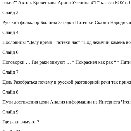
раки ?” Автор: Еровенкова Арина Ученица 4”Г” класса БОУ г. 
Слайд 2
Русский фольклор Былины Загадки Потешки Сказки Народный 
Слайд 4
Пословицы “Делу время – потехи час” ”Под лежачий камень вод
Слайд 6
Поговорки … Где раки зимуют … “ Покраснел как рак “ “ Пятить
Слайд 7
Цель Разобраться почему в русской разговорной речи так приж
Слайд 8
Пути достижения цели Анализ информации из Интернета Чтен
Слайд 9
Где раки зимуют ?