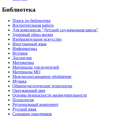
Библиотека
Поиск по библиотеке
Воспитательная работа
Для комплексов "Детский сад-начальная школа"
Здоровый образ жизни
Изобразительное искусство
Иностранный язык
Информатика
История
Логопедия
Математика
Материалы для родителей
Материалы МО
Междисциплинарное обобщение
Музыка
Общепедагогические технологии
Окружающий мир
Основы безопасности жизнедеятельности
Психология
Региональный компонент
Русский язык
Сценарии праздников