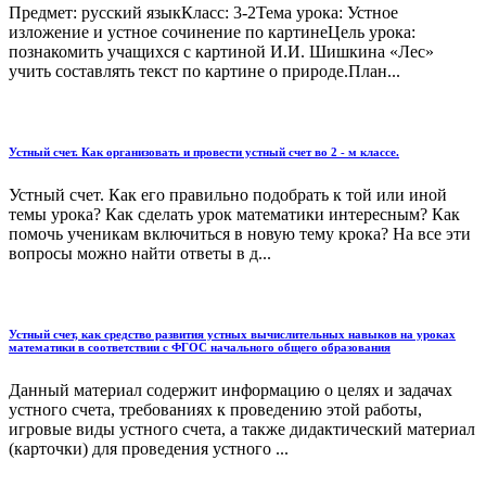
Предмет: русский языкКласс: 3-2Тема урока: Устное
изложение и устное сочинение по картинеЦель урока:
познакомить учащихся с картиной И.И. Шишкина «Лес»
учить составлять текст по картине о природе.План...
Устный счет. Как организовать и провести устный счет во 2 - м классе.
Устный счет. Как его правильно подобрать к той или иной
темы урока? Как сделать урок математики интересным? Как
помочь ученикам включиться в новую тему крока? На все эти
вопросы можно найти ответы в д...
Устный счет, как средство развития устных вычислительных навыков на уроках
математики в соответствии с ФГОС начального общего образования
Данный материал содержит информацию о целях и задачах
устного счета, требованиях к проведению этой работы,
игровые виды устного счета, а также дидактический материал
(карточки) для проведения устного ...