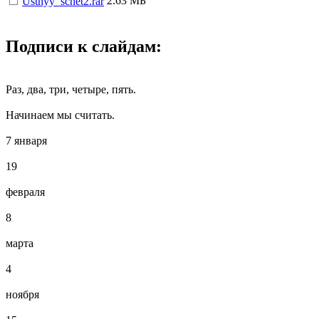
2.63 МБ
Ustnyy_schet2.rar
Подписи к слайдам:
Раз, два, три, четыре, пять.
Начинаем мы считать.
7 января
19
февраля
8
марта
4
ноября