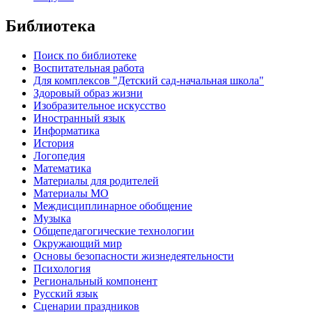
Библиотека
Поиск по библиотеке
Воспитательная работа
Для комплексов "Детский сад-начальная школа"
Здоровый образ жизни
Изобразительное искусство
Иностранный язык
Информатика
История
Логопедия
Математика
Материалы для родителей
Материалы МО
Междисциплинарное обобщение
Музыка
Общепедагогические технологии
Окружающий мир
Основы безопасности жизнедеятельности
Психология
Региональный компонент
Русский язык
Сценарии праздников