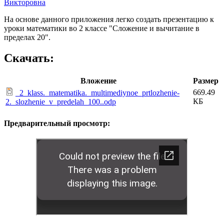
Викторовна
На основе данного приложения легко создать презентацию к
уроки математики во 2 классе "Сложение и вычитание в
пределах 20".
Скачать:
Вложение
Размер
669.49
_2_klass._matematika._multimediynoe_prtlozhenie-
КБ
2._slozhenie_v_predelah_100..odp
Предварительный просмотр: