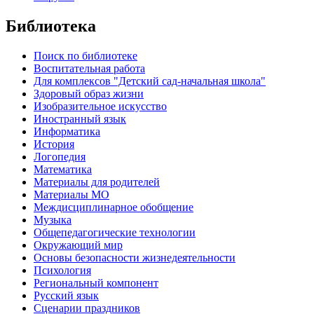
Библиотека
Поиск по библиотеке
Воспитательная работа
Для комплексов "Детский сад-начальная школа"
Здоровый образ жизни
Изобразительное искусство
Иностранный язык
Информатика
История
Логопедия
Математика
Материалы для родителей
Материалы МО
Междисциплинарное обобщение
Музыка
Общепедагогические технологии
Окружающий мир
Основы безопасности жизнедеятельности
Психология
Региональный компонент
Русский язык
Сценарии праздников