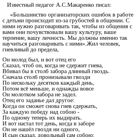
Известный педагог А.С.Макаренко писал:
«Большинство организаторских ошибок в работе
с детьми происходит из-за грубостей в общении. С
ними нужно разговаривать так, чтобы из общения с
вами они почувствовали вашу культуру, ваше
терпение, вашу личность. Мы должны именно так
научиться разговаривать с ними».Жил человек,
гневливый до предела,
Он молод был, и вот отец его
Сказал, чтоб он, когда не сдержит гнева,
Вбивал бы в столб забора длинный гвоздь.
Сначала столб пронизывали гвозди
По нескольку десятков каждый день,
Потом всё меньше, и однажды вовсе
Он молотком забора не задел.
Отец его заданье дал другое:
Когда он сможет снова гнев сдержать,
За каждую победу над собою -
По одному теперь их выдирать.
И вот настал тот день, когда в заборе
Он не нашёл гвоздя ни одного,
И сын сказал, довольный сам собою: