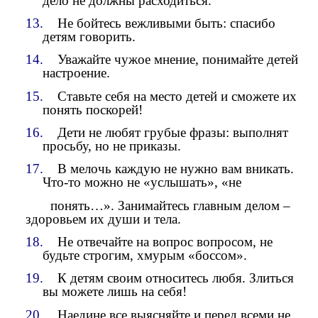
дело не должны расходиться.
13.
Не бойтесь вежливыми быть: спасибо
детям говорить.
14.
Уважайте чужое мнение, понимайте детей
настроение.
15.
Ставьте себя на место детей и сможете их
понять поскорей!
16.
Дети не любят грубые фразы: выполнят
просьбу, но не приказы.
17.
В мелочь каждую не нужно вам вникать.
Что-то можно не «услышать», «не
понять…». Занимайтесь главным делом –
здоровьем их души и тела.
18.
Не отвечайте на вопрос вопросом, не
будьте строгим, хмурым «боссом».
19.
К детям своим относитесь любя. Злиться
вы можете лишь на себя!
20.
Наедине все выясняйте и перед всеми не