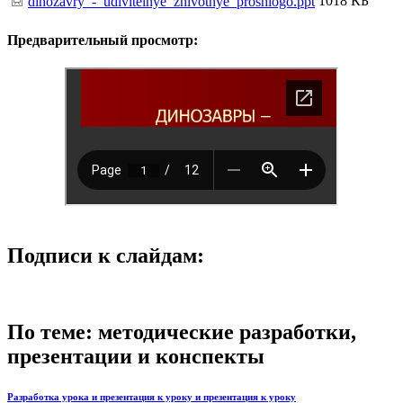
1018 КБ
dinozavry_-_udivitelnye_zhivotnye_proshlogo.ppt
Предварительный просмотр:
Подписи к слайдам:
По теме: методические разработки,
презентации и конспекты
Разработка урока и презентация к уроку и презентация к уроку