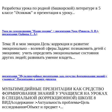
Разработка урока по родной (башкирской) литературе в 5
классе "Әсикмәк" и презентация к уроку...
Урок по самопознанию "Наши эмоции" + презентация Урок (Риккель Л. И.),
презентация (Зайцева С. А.)
Тема: Я и мои эмоции.Цель: коррекция и развитие
эмоционально – волевой сферы.Задачи: познакомить детей с
эмоциями; учить определять эмоциональные состояния
других людей; развивать умение владеть...
презентация "Мультимедийные презентации, как средство формирования знаний у
учащихся" Презентация к защите диплома
МУЛЬТИМЕДИЙНЫЕ ПРЕЗЕНТАЦИИ КАК СРЕДСТВО
ФОРМИРОВАНИЯ ЗНАНИЙ У УЧАЩИХСЯ НА УРОКАХ
В СПЕЦИАЛЬНОЙ (КОРРЕКЦИОННОЙ) ШКОЛЕ 8
ВИДАсодержание :•Актуальность проблемы•Цель
исследования•Объект и предмет •...