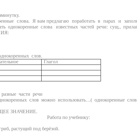
минутку.
нные слова. Я вам предлагаю поработать в парах и запол
ть однокоренные слова известных частей речи: сущ., прилаг.
Я:
однокоренных слов.
ательное
Глагол
 разные части речи
енных слов можно использовать…( однокоренные слова р
ЕЕ ЗНАЧЕНИЕ.
Работа по учебнику:
 гриб, растущий под берёзой.