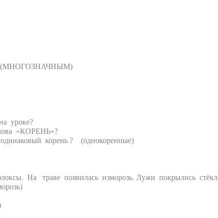
 ? (МНОГОЗНАЧНЫМ)
на уроке?
слова «КОРЕНЬ»?
 одинаковый корень ? (однокоренные)
ы. На траве появилась изморозь. Лужи покрылись стёклы
орозь)
)