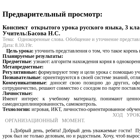
Предварительный просмотр:
Конспект открытого урока русского языка, 3 кла
Учитель:Басова Н.С.
Тема:
Однокоренные слова. Обобщение и уточнение представле
Дата: 8.10.19г.
Цель урока:
уточнить представления о том, что такое корень
Планируемые результаты:
Предметные
: узнают: алгоритм нахождения корня в однокоре
Метапредметные:
Регулятивные:
формулируют тему и цели урока с помощью учи
Познавательные
: ориентируются в своей системе знаний, о
Коммуникативные
: доносят свою позицию до других, оф
сотрудничество, решают совместно с соседом по парте поставл
Личностные:
Имеют интерес к учебному материалу, понимают ценно
самодисциплинированность, самоконтроль.
Технологии:
игровая, ИКТ, личностно-ориентированное обуче
ХОД УРОК
ОРГАНИЗАЦИОННЫЙ МОМЕНТ.
1-Добрый день, ребята! Добрый день уважаемые гости! Пу
урок был не только деловым, но и радостным. Хочу, чтоб вырос