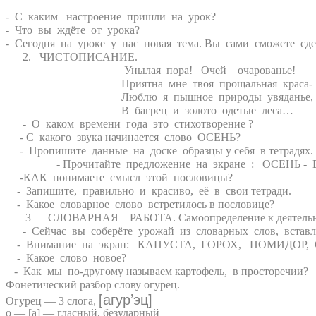
- С каким настроение пришли на урок?
- Что вы ждёте от урока?
- Сегодня на уроке у нас новая тема. Вы сами сможете сд
2. ЧИСТОПИСАНИЕ.
Унылая пора! Очей очарованье!
Приятна мне твоя прощальная краса-
Люблю я пышное природы увяданье,
В багрец и золото одетые леса…
- О каком времени года это стихотворение ?
- С какого звука начинается слово ОСЕНЬ?
- Пропишите данные на доске образцы у себя в тетрадях.
- Прочитайте предложение на экране : ОСЕНЬ -
-КАК понимаете смысл этой пословицы?
- Запишите, правильно и красиво, её в свои тетради.
- Какое словарное слово встретилось в пословице?
3 СЛОВАРНАЯ РАБОТА. Самоопределение к деятельн
- Сейчас вы соберёте урожай из словарных слов, вставля
- Внимание на экран: КАПУСТА, ГОРОХ, ПОМИДО
- Какое слово новое?
- Как мы по-другому называем картофель, в простореч
Фонетический разбор слову огурец.
[
’
]
агур
эц
Огурец — 3 слога
,
о — [а] — гласный, безударный