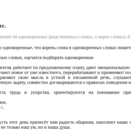
сс.
ний об однокоренных (родственных) словах, о корне слова.(с.61
 и однокоренные, что корень слова в однокоренных словах пишетс
нных словах, научатся подбирать однокоренные
теля, работают по предложенному плану, дают эмоциональную 
тличают новое от уже известного, перерабатывают и применяют
ормляют свою мысль в устной и письменной речи, слушают
енную задачу, совместно договариваются о правилах поведения 
сть труда и упорства, ориентируются на понимание при
ние.
А.
сть этот день принесёт нам радость общения, наполнит наши с
 не только наш ум, но и наша душа.