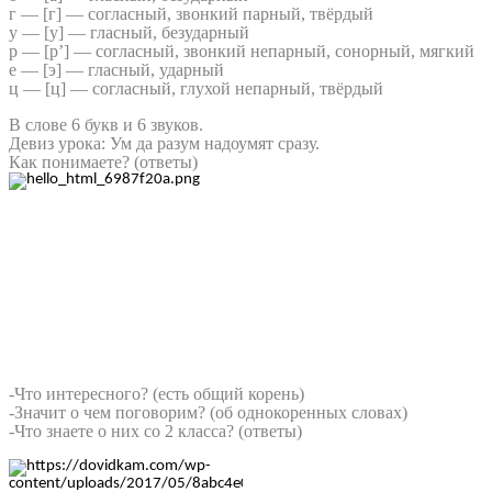
г — [г] — согласный, звонкий парный, твёрдый
у — [у] — гласный, безударный
р — [р’] — согласный, звонкий непарный, сонорный, мягкий
е — [э] — гласный, ударный
ц — [ц] — согласный, глухой непарный, твёрдый
В слове 6 букв и 6 звуков.
Девиз урока: Ум да разум надоумят сразу.
Как понимаете? (ответы)
-Что интересного? (есть общий корень)
-Значит о чем поговорим? (об однокоренных словах)
-Что знаете о них со 2 класса? (ответы)