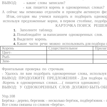
ВЫВОД: - какие слова записали?
- как пишется корень в однокоренных словах?
А сейчас мы немножко отдохнём и проведём активную физ
Итак, сегодня мы учимся находить и подбирать однокоре
используя предложенные корни, в первом столбике, подобра
КАРТОЧКА ПОИСК РЕШЕНИ
Заполните таблицу.
Понаблюдайте за написанием однокоренных слов.
Выделите корень.
Какие части речи можно использовать для подбора 
Корень
Существительное
Прилаг
Цвет-
Рыб-
Зим-
Фронтальная проверка по строчкам.
- Удалось ли вам подобрать однокоренные слова, используя
ВЫВОД: ПРОДОЛЖИТЕ ПРЕДЛОЖЕНИЯ - Для подбора однокор
-Корень в однокоренных словах….( пишется одинаково)
ВЫВОД: У ОДНОКОРЕННЫХ СЛОВ ДОЛЖНО БЫТЬ ОБЩ
Упр.108
Берёзка - дерево, березняк – несколько берёзок, подберёзовик –
Все слова связаны со словом «берёза».