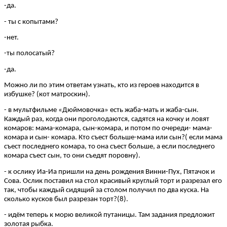
-да.
- ты с копытами?
-нет.
-ты полосатый?
-да.
Можно ли по этим ответам узнать, кто из героев находится в
избушке? (кот матроскин).
- в мультфильме «Дюймовочка» есть жаба-мать и жаба-сын.
Каждый раз, когда они проголодаются, садятся на кочку и ловят
комаров: мама-комара, сын-комара, и потом по очереди- мама-
комара и сын- комара. Кто съест больше-мама или сын?( если мама
съест последнего комара, то она съест больше, а если последнего
комара съест сын, то они съедят поровну).
- к ослику Иа-Иа пришли на день рождения Винни-Пух, Пятачок и
Сова. Ослик поставил на стол красивый круглый торт и разрезал его
так, чтобы каждый сидящий за столом получил по два куска. На
сколько кусков был разрезан торт?(8).
- идём теперь к морю великой путаницы. Там задания предложит
золотая рыбка.