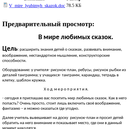
78.5 КБ
V_mire_lyubimyh_skazok.doc
Предварительный просмотр:
В мире любимых сказок.
Цель
: расширить знания детей о сказках, развивать внимание,
воображение, нестандартное мышление, конструкторские
способности.
Оборудование: у учителя- рисунок-план, ребусы, рисунок рыбки из
деталей танграмма; у учащихся- танграмм, карандаш, тетрадь в
клетку, шаблон кружка.
Х о д м е р о п р и я т и я.
- сегодня я приглашаю вас посетить мир любимых сказок. Как в него
попасть? Очень просто, стоит лишь включить своё воображение,
фантазию – и можно оказаться где угодно.
Далее учитель вывешивает на доску рисунок-план и просит детей
обратить на него внимание и показывает место, где они в данный
момент находятся.