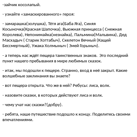
-зайчик косолапый.
- узнайте «замаскированного» героя:
- замарашка(золушка), Тётя ага(Баба Яга), Синяя
Косыночка(Красная Шапочка), Вьюжная принцесса ( Снежная
Королева), Непонимайка(незнайка), Пальмина(Мальвина), Дед
Масхадыч ( Старик Хоттабыч), Скелетон Вечный (Кащей
Бессмертный), Ужака Холмыныч ( Змей Горыныч).
- а теперь нас ждёт пещера таинственных знаков. Это последний
пункт нашего пребывания в мире любимых сказок.
- итак, мы подошли к пещере. Странно, вход в неё закрыт. Какие
волшебные заклинания вы знаете?
- вот пещера открыта. Что же в ней? Ребусы: лиса, волк.
- назовите сказки, в которых действуют лиса и волк.
- чему учат нас сказки?(добру).
- ребята, наше путешествие подошло к концу. Поделитесь своими
впечатлениями.