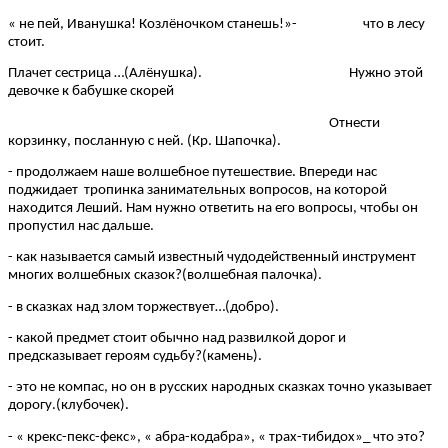
« не пей, Иванушка! Козлёночком станешь!»- что в лесу
стоит.
Плачет сестрица …(Алёнушка). Нужно этой
девочке к бабушке скорей
Отнести
корзинку, посланную с ней. (Кр. Шапочка).
- продолжаем наше волшебное путешествие. Впереди нас
поджидает тропинка занимательных вопросов, на которой
находится Леший. Нам нужно ответить на его вопросы, чтобы он
пропустил нас дальше.
- как называется самый известный чудодейственный инструмент
многих волшебных сказок?(волшебная палочка).
- в сказках над злом торжествует…(добро).
- какой предмет стоит обычно над развилкой дорог и
предсказывает героям судьбу?(камень).
- это не компас, но он в русских народных сказках точно указывает
дорогу.(клубочек).
- « крекс-пекс-фекс», « абра-кодабра», « трах-тибидох»_ что это?