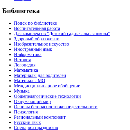
Библиотека
Поиск по библиотеке
Воспитательная работа
Для комплексов "Детский сад-начальная школа"
Здоровый образ жизни
Изобразительное искусство
Иностранный язык
Информатика
История
Логопедия
Математика
Материалы для родителей
Материалы МО
Междисциплинарное обобщение
Музыка
Общепедагогические технологии
Окружающий мир
Основы безопасности жизнедеятельности
Психология
Региональный компонент
Русский язык
Сценарии праздников