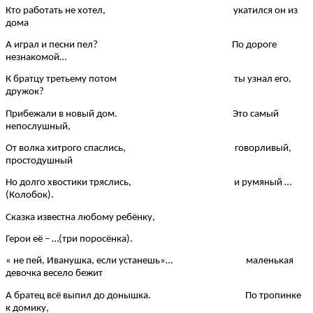
Кто работать не хотел, укатился он из
дома
А играл и песни пел? По дороге
незнакомой…
К братцу третьему потом ты узнал его,
дружок?
Прибежали в новый дом. Это самый
непослушный,
От волка хитрого спаслись, говорливый,
простодушный
Но долго хвостики тряслись, и румяный …
(Колобок).
Сказка известна любому ребёнку,
Герои её – …(три поросёнка).
« не пей, Иванушка, если устанешь»… маленькая
девочка весело бежит
А братец всё выпил до донышка. По тропинке
к домику,