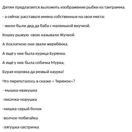
Детям предлагается выложить изображение рыбки из танграмма.
- а сейчас расставьте имена собственные на свои места:
- жили-были дед да баба с маленькой внучкой.
Кошку рыжую свою называли Жучкой.
А Хохлаткою они звали жеребёнка.
А ещё у них была курица Бурёнка.
А ещё у них была собачка Мурка,
Бурая коровка да резвый каурка!
Что перепуталось в сказке « Теремок»?
- мышка-квакушка
-лисичка-норушка
-мишка-серый бочок
-волчок-побегайка
-лягушка-сестричка