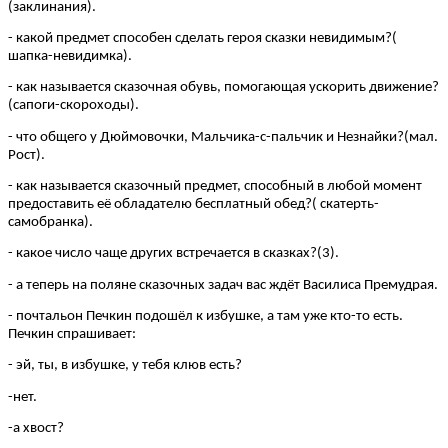
(заклинания).
- какой предмет способен сделать героя сказки невидимым?(
шапка-невидимка).
- как называется сказочная обувь, помогающая ускорить движение?
(сапоги-скороходы).
- что общего у Дюймовочки, Мальчика-с-пальчик и Незнайки?(мал.
Рост).
- как называется сказочный предмет, способный в любой момент
предоставить её обладателю бесплатный обед?( скатерть-
самобранка).
- какое число чаще других встречается в сказках?(3).
- а теперь на поляне сказочных задач вас ждёт Василиса Премудрая.
- почтальон Печкин подошёл к избушке, а там уже кто-то есть.
Печкин спрашивает:
- эй, ты, в избушке, у тебя клюв есть?
-нет.
-а хвост?