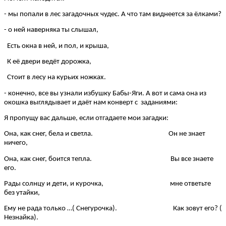
- мы попали в лес загадочных чудес. А что там виднеется за ёлками?
- о ней наверняка ты слышал,
Есть окна в ней, и пол, и крыша,
К её двери ведёт дорожка,
Стоит в лесу на курьих ножках.
- конечно, все вы узнали избушку Бабы-Яги. А вот и сама она из
окошка выглядывает и даёт нам конверт с заданиями:
Я пропущу вас дальше, если отгадаете мои загадки:
Она, как снег, бела и светла. Он не знает
ничего,
Она, как снег, боится тепла. Вы все знаете
его.
Рады солнцу и дети, и курочка, мне ответьте
без утайки,
Ему не рада только …( Снегурочка). Как зовут его? (
Незнайка).