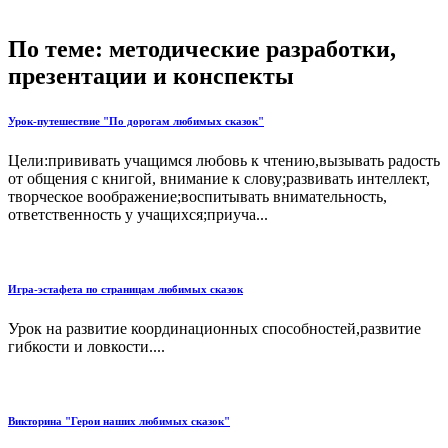
По теме: методические разработки,
презентации и конспекты
Урок-путешествие "По дорогам любимых сказок"
Цели:прививать учащимся любовь к чтению,вызывать радость
от общения с книгой, внимание к слову;развивать интеллект,
творческое воображение;воспитывать внимательность,
ответственность у учащихся;приуча...
Игра-эстафета по страницам любимых сказок
Урок на развитие координационных способностей,развитие
гибкости и ловкости....
Викторина "Герои наших любимых сказок"