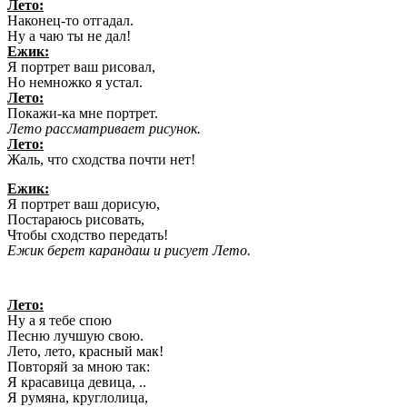
Лето:
Наконец-то отгадал.
Ну а чаю ты не дал!
Ежик:
Я портрет ваш рисовал,
Но немножко я устал.
Лето:
Покажи-ка мне портрет.
Лето рассматривает рисунок.
Лето:
Жаль, что сходства почти нет!
Ежик:
Я портрет ваш дорисую,
Постараюсь рисовать,
Чтобы сходство передать!
Ежик берет карандаш и рисует Лето.
Лето:
Ну а я тебе спою
Песню лучшую свою.
Лето, лето, красный мак!
Повторяй за мною так:
Я красавица девица, ..
Я румяна, круглолица,