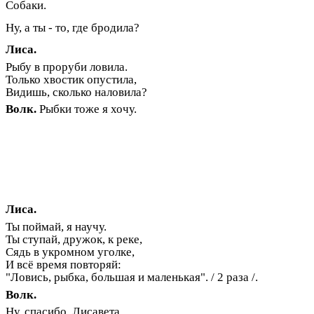
Собаки.
Ну, а ты - то, где бродила?
Лиса.
Рыбу в проруби ловила.
Только хвостик опустила,
Видишь, сколько наловила?
Волк.
Рыбки тоже я хочу.
Лиса.
Ты поймай, я научу.
Ты ступай, дружок, к реке,
Сядь в укромном уголке,
И всё время повторяй:
"Ловись, рыбка, большая и маленькая". / 2 раза /.
Волк.
Ну, спасибо, Лисавета.