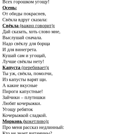
Всех горошком угощу!
Осень:
От обиды покраснев,
Свёкла вдруг сказала:
Свёкла
(важно говорит)
:
Дай сказать, хоть слово мне,
Выслушай сначала.
Надо свёклу для борща
И для винегрета.
Кушай сам и угощай,
Лучше свёклы нету!
Капуста
(перебивает)
:
Ты уж, свёкла, помолчи,
Из капусты варят щи.
А какие вкусные
Пироги капустные!
Зайчики – плутишки
Любят кочерыжки.
Угощу ребяток
Кочерыжкой сладкой.
Морковь (
кокетливо)
:
Про меня рассказ недлинный:
Кто не знает витамины?