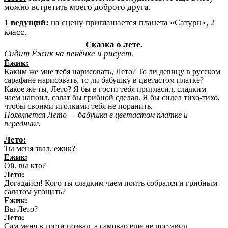
можно встретить моего доброго друга.
1 ведущий:
на сцену приглашается планета «Сатурн», 2
класс.
Сказка о лете.
Сидит Ёжик на пенёчке и рисует.
Ёжик:
Каким же мне тебя нарисовать, Лето? То ли девицу в русском
сарафане нарисовать, то ли бабушку в цветастом платке?
Какое же ты, Лето? Я бы в гости тебя пригласил, сладким
чаем напоил, салат бы грибной сделал. Я бы сидел тихо-тихо,
чтобы своими иголками тебя не поранить.
Появляется Лето — бабушка в цветастом платке и
переднике.
Лето:
Ты меня звал, ежик?
Ежик:
Ой, вы кто?
Лето:
Догадайся! Кого ты сладким чаем поить собрался и грибным
салатом угощать?
Ежик:
Вы Лето?
Лето:
Сам меня в гости позвал, а самовар еще не поставил.