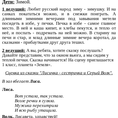
Дети:
Зимой.
1 ведущий:
Любит русский народ зиму - зимушку. И на
санках покататься можно, и в снежки поиграть. А
длинными зимними вечерами под завывания метели
посидеть в избе, у печки. Печка в избе - самое главное
место. В ней и каша кипит, и хлебы пекутся, и тепло от
неё, и поспать - подремать на ней можно. В старину на
печи и стар, и млад длинные зимние вечера коротал, да
сказками - прибаутками друг друга тешил.
2 ведущий:
А вы, ребята, хотите сказку послушать?
Давайте представим, что за окном вьюга, а мы сидим у
теплой печки. Сказка начинается! На сцену приглашается
1 класс, планета «Земля».
Сценка из сказки "Лисичка - сестричка и Серый Волк".
В зал вбегает
Лиса.
Лиса.
Вот устала, так устала.
Возле речки я гуляла.
Мужика перехитрила
И всю рыбу утащила.
Волк.
Лисавета, здравствуй!