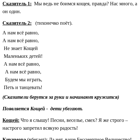
Сказитель 1:
Мы ведь не боимся кощея, правда? Нас много, а
он один.
Сказитель 2:
(тихонечко поёт).
А нам всё равно,
А нам всё равно,
Не знает Кощей
Маленьких детей!
А нам всё равно,
А нам всё равно,
Будем мы играть,
Петь и танцевать!
(Сказители берутся за руки и начинают кружится)
Появляется Кощей - дети убегают.
Кощей:
Что я слышу! Песни, веселье, смех? Я же строго –
настрого запретил всякую радость!
Кикимора
(вбегает): Да нет, ваше Бессмертное Величество!