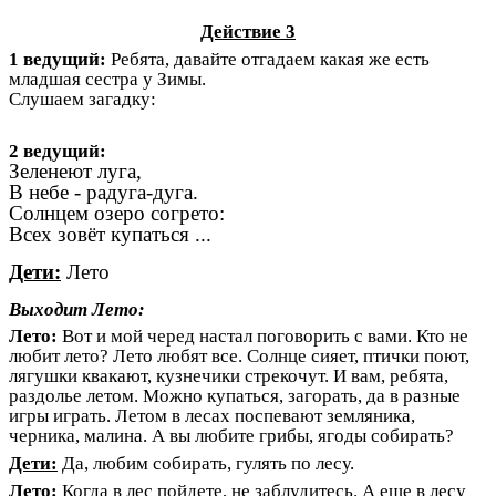
Действие 3
1 ведущий:
Ребята, давайте отгадаем какая же есть
младшая сестра у Зимы.
Слушаем загадку:
2 ведущий:
Зеленеют луга,
В небе - радуга-дуга.
Солнцем озеро согрето:
Всех зовёт купаться ...
Дети:
Лето
Выходит Лето:
Лето:
Вот и мой черед настал поговорить с вами. Кто не
любит лето? Лето любят все. Солнце сияет, птички поют,
лягушки квакают, кузнечики стрекочут. И вам, ребята,
раздолье летом. Можно купаться, загорать, да в разные
игры играть. Летом в лесах поспевают земляника,
черника, малина. А вы любите грибы, ягоды собирать?
Дети:
Да, любим собирать, гулять по лесу.
Лето:
Когда в лес пойдете, не заблудитесь. А еще в лесу