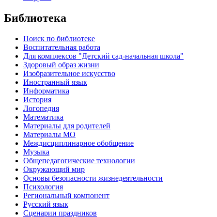
Библиотека
Поиск по библиотеке
Воспитательная работа
Для комплексов "Детский сад-начальная школа"
Здоровый образ жизни
Изобразительное искусство
Иностранный язык
Информатика
История
Логопедия
Математика
Материалы для родителей
Материалы МО
Междисциплинарное обобщение
Музыка
Общепедагогические технологии
Окружающий мир
Основы безопасности жизнедеятельности
Психология
Региональный компонент
Русский язык
Сценарии праздников