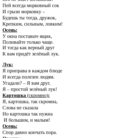
Пей всегда морковный сок
И грызи морковку –
Будешь ты тогда, дружок,
Крепким, сильным, ловким!
Осень:
У окна поставьте ящик,
Поливайте только чаще.
И тогда как верный друг
К вам придёт зелёный лук.
Лук:
Я приправа в каждом блюде
И всегда полезен людям.
Угадали? – Я вам друг,
Я – простой зелёный лук!
Картошка
(скромно)
:
Я, картошка, так скромна,
Слова не сказала
Но картошка так нужна
И большим, и малым!
Осень:
Спор давно кончать пора.