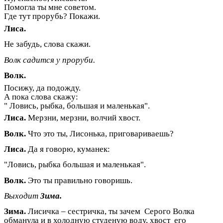
Помогла ты мне советом.
Где тут прорубь? Покажи.
Лиса.
Не забудь, слова скажи.
Волк садится у проруби.
Волк.
Посижу, да подожду.
А пока слова скажу:
" Ловись, рыбка, большая и маленькая".
Лиса.
Мерзни, мерзни, волчий хвост.
Волк.
Что это ты, Лисонька, приговариваешь?
Лиса.
Да я говорю, куманек:
"Ловись, рыбка большая и маленькая".
Волк.
Это ты правильно говоришь.
Выходит
Зима.
Зима.
Лисичка – сестричка, ты зачем Серого Волка
обманула и в холодную студеную воду, хвост его