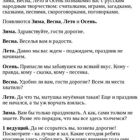
Зима, Весна, Лето и Осень познакомят вас с русским
народным творчеством: считалками, играми, загадками,
сказками, песнями, скороговорками, поговорками.
Появляются
Зима
,
Весна
,
Лето
и
Осень.
Зима.
Здравствуйте, гости дорогие.
Весна.
Веселья вам и радости.
Лето.
Давно мы вас ждем - поджидаем, праздник не
начинаем.
Осень.
Припасли мы забавушек на всякий вкус. Кому -
правда, кому - сказка, кому - песенка.
Весна.
Удобно ли вам, гости дорогие? Всем ли места
хватило?
Лето.
Да что ты, матушка неуёмная такая! Еще и праздник
не начался, а ты уж ворчать взялась.
Зима.
Вам бы только праздновать. А как, сами толком не
знаете. Разве это порядок, что мы все здесь толчемся?
1 ведущий.
Да не ссорьтесь вы, хозяева дорогие!
Посмотрите - ка лучше в зал. Какие сегодня ребята
красивые здесь собрались. Каждому времени года они