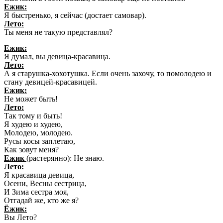
Ежик:
Я быстренько, я сейчас (достает самовар).
Лето:
Ты меня не такую представлял?
Ежик:
Я думал, вы девица-красавица.
Лето:
А я старушка-хохотушка. Если очень захочу, то помолодею и
стану девицей-красавицей.
Ежик:
Не может быть!
Лето:
Так тому и быть!
Я худею и худею,
Молодею, молодею.
Русы косы заплетаю,
Как зовут меня?
Ежик
(растерянно): Не знаю.
Лето:
Я красавица девица,
Осени, Весны сестрица,
И Зима сестра моя,
Отгадай же, кто же я?
Ёжик:
Вы Лето?