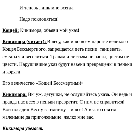
И теперь лишь мне всегда
Надо поклоняться!
Кощей:
Кикимора, объяви мой указ!
Кикимора (читает):
В лесу, как и во всём царстве великого
Кощея Бессмертного, запрещается петь песни, танцевать,
смеяться и веселиться. Травам и листьям не расти, цветам не
цвести. Нарушившие указ будут навеки превращены в пеньки
и коряги.
Его величество «Кощей Бессмертный»
Кикимора:
Вы уж, детушки, не ослушайтесь указа. Он ведь и
правда нас всех в пеньки превратит. С ним не справиться!
Вон посадил Весну в темницу – и всё! А вы-то совсем
маленькие да пригоженькие, жалко мне вас.
Кикимора убегает.