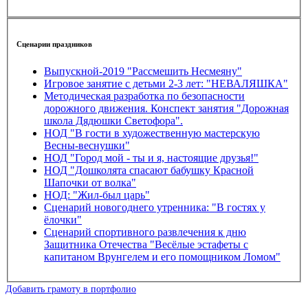
Сценарии праздников
Выпускной-2019 "Рассмешить Несмеяну"
Игровое занятие с детьми 2-3 лет: "НЕВАЛЯШКА"
Методическая разработка по безопасности
дорожного движения. Конспект занятия "Дорожная
школа Дядюшки Светофора".
НОД "В гости в художественную мастерскую
Весны-веснушки"
НОД "Город мой - ты и я, настоящие друзья!"
НОД "Дошколята спасают бабушку Красной
Шапочки от волка"
НОД: "Жил-был царь"
Сценарий новогоднего утренника: "В гостях у
ёлочки"
Сценарий спортивного развлечения к дню
Защитника Отечества "Весёлые эстафеты с
капитаном Врунгелем и его помощником Ломом"
Добавить грамоту в портфолио