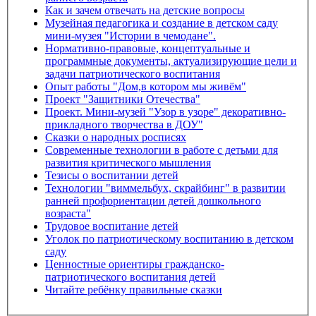
Как и зачем отвечать на детские вопросы
Музейная педагогика и создание в детском саду
мини-музея "Истории в чемодане".
Нормативно-правовые, концептуальные и
программные документы, актуализирующие цели и
задачи патриотического воспитания
Опыт работы "Дом,в котором мы живём"
Проект "Защитники Отечества"
Проект. Мини-музей "Узор в узоре" декоративно-
прикладного творчества в ДОУ"
Сказки о народных росписях
Современные технологии в работе с детьми для
развития критического мышления
Тезисы о воспитании детей
Технологии "виммельбух, скрайбинг" в развитии
ранней профориентации детей дошкольного
возраста"
Трудовое воспитание детей
Уголок по патриотическому воспитанию в детском
саду
Ценностные ориентиры гражданско-
патриотического воспитания детей
Читайте ребёнку правильные сказки