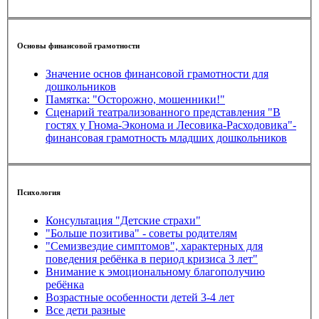
Основы финансовой грамотности
Значение основ финансовой грамотности для
дошкольников
Памятка: "Осторожно, мошенники!"
Сценарий театрализованного представления "В
гостях у Гнома-Эконома и Лесовика-Расходовика"-
финансовая грамотность младших дошкольников
Психология
Консультация "Детские страхи"
"Больше позитива" - советы родителям
"Семизвездие симптомов", характерных для
поведения ребёнка в период кризиса 3 лет"
Внимание к эмоциональному благополучию
ребёнка
Возрастные особенности детей 3-4 лет
Все дети разные