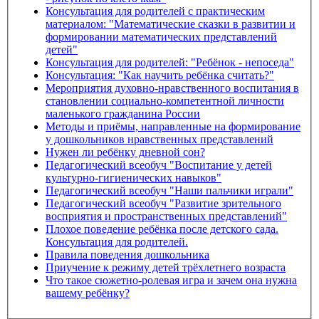
Консультация для родителей с практическим
материалом: "Математические сказки в развитии и
формировании математических представлений
детей"
Консультация для родителей: "Ребёнок - непоседа"
Консультация: "Как научить ребёнка считать?"
Мероприятия духовно-нравственного воспитания в
становлении социально-компетентной личности
маленького гражданина России
Методы и приёмы, направленные на формирование
у дошкольников нравственных представлений
Нужен ли ребёнку дневной сон?
Педагогический всеобуч "Воспитание у детей
культурно-гигиенических навыков"
Педагогический всеобуч "Наши пальчики играли"
Педагогический всеобуч "Развитие зрительного
восприятия и пространственных представлений"
Плохое поведение ребёнка после детского сада.
Консультация для родителей.
Правила поведения дошкольника
Приучение к режиму детей трёхлетнего возраста
Что такое сюжетно-ролевая игра и зачем она нужна
вашему ребёнку?