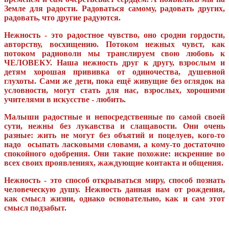
Земле для радости. Радоваться самому, радовать других,
радовать, что другие радуются.
Нежность - это радостное чувство, оно сродни гордости,
авторству, восхищению. Потоком нежных чувст, как
потоком радиоволн мы транслируем свою любовь к
ЧЕЛОВЕКУ. Наша нежность друг к другу, взрослым и
детям хорошая прививка от одиночества, душевной
глухоты. Сами же дети, пока ещё живущие без оглядок на
условности, могут стать для нас, взрослых, хорошими
учителями в искусстве - любить.
Малыши радостные и непосредственные по самой своей
сути, нежны без лукавства и слащавости. Они очень
разные: жить не могут без объятий и поцелуев, кого-то
надо осыпать ласковыми словами, а кому-то достаточно
спокойного одобрения. Они такие похожие: искренние во
всех своих проявлениях, жаждующие контакта и общения.
Нежность - это способ открываться миру, способ познать
человеческую душу. Нежность данная нам от рождения,
как смысл жизни, однако основательно, как и сам этот
смысл подзабыт.