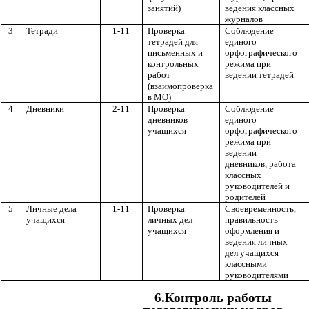
занятий)
ведения классных
журналов
3
Тетради
1-11
Проверка
Соблюдение
тетрадей для
единого
письменных и
орфографического
контрольных
режима при
работ
ведении тетрадей
(взаимопроверка
в МО)
4
Дневники
2-11
Проверка
Соблюдение
дневников
единого
учащихся
орфографического
режима при
ведении
дневников, работа
классных
руководителей и
родителей
5
Личные дела
1-11
Проверка
Своевременность,
учащихся
личных дел
правильность
учащихся
оформления и
ведения личных
дел учащихся
классными
руководителями
6.Контроль работы