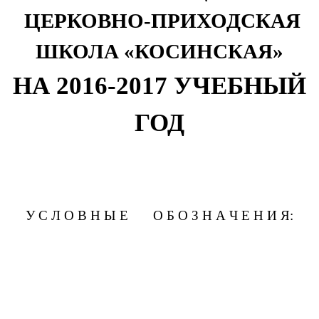
ЦЕРКОВНО-ПРИХОДСКАЯ
ШКОЛА «КОСИНСКАЯ»
НА 2016-2017 УЧЕБНЫЙ
ГОД
У С Л О В Н Ы Е О Б О З Н А Ч Е Н И Я: