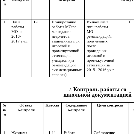
п
1.
План
1-11
Планирование
Включение в
Т
работы
работы МО по
план работы
МО на
ликвидации
МО
2016-
недочетов,
рекомендаций,
2017 уч.г.
выявленных при
полученных
итоговой и
после
промежуточной
проведения
аттестации
итоговой и
учащихся (из
промежуточной
рекомендаций
аттестации за
экзаменационных
2015 - 2016 уч.г.
справок)
Контроль работы со
школьной документацией
№
Объект
Классы
Содержание
Цели контроля
п/
контроля
контроля
п
1.
Журналы
1-11
Работа
Соблюдение