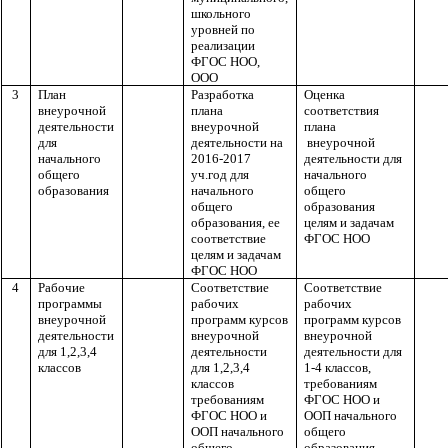
школьного
уровней по
реализации
ФГОС НОО,
ООО
3
План
Разработка
Оценка
внеурочной
плана
соответствия
деятельности
внеурочной
плана
для
деятельности на
внеурочной
начального
2016-2017
деятельности для
общего
уч.год для
начального
образования
начального
общего
общего
образования
образования, ее
целям и задачам
соответствие
ФГОС НОО
целям и задачам
ФГОС НОО
4
Рабочие
Соответствие
Соответствие
программы
рабочих
рабочих
внеурочной
программ курсов
программ курсов
деятельности
внеурочной
внеурочной
для 1,2,3,4
деятельности
деятельности для
классов
для 1,2,3,4
1-4 классов,
классов
требованиям
требованиям
ФГОС НОО и
ФГОС НОО и
ООП начального
ООП начального
общего
общего
образования