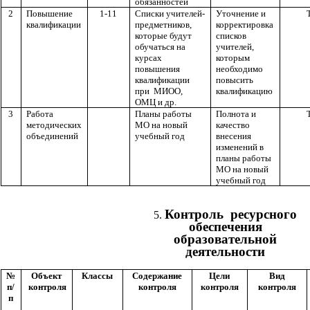
обязанностей
2
Повышение
1-11
Списки учителей-
Уточнение и
квалификации
предметников,
корректировка
которые будут
списков
обучаться на
учителей,
курсах
которым
повышения
необходимо
квалификации
повысить
при МИОО,
квалификацию
ОМЦ и др.
3
Работа
Планы работы
Полнота и
методических
МО на новый
качество
объединений
учебный год
внесения
изменений в
планы работы
МО на новый
учебный год
Контроль ресурсного
обеспечения
образовательной
деятельности
№
Объект
Классы
Содержание
Цели
Вид
п/
контроля
контроля
контроля
контроля
п