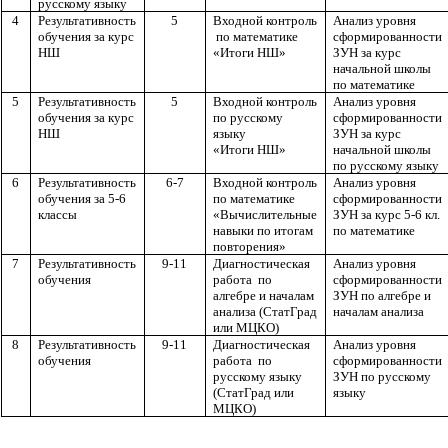
русскому языку
4
Результативность
5
Входной контроль
Анализ уровня
обучения за курс
по математике
сформированности
НШ
«Итоги НШ»
ЗУН за курс
начальной школы
по математике
5
Результативность
5
Входной контроль
Анализ уровня
обучения за курс
по русскому
сформированности
НШ
языку
ЗУН за курс
«Итоги НШ»
начальной школы
по русскому языку
6
Результативность
6-7
Входной контроль
Анализ уровня
обучения за 5-6
по математике
сформированности
классы
«Вычислительные
ЗУН за курс 5-6 кл.
навыки по итогам
по математике
повторения»
7
Результативность
9-11
Диагностическая
Анализ уровня
обучения
работа по
сформированности
алгебре и началам
ЗУН по алгебре и
анализа (СтатГрад
началам анализа
или МЦКО)
8
Результативность
9-11
Диагностическая
Анализ уровня
обучения
работа по
сформированности
русскому языку
ЗУН по русскому
(СтатГрад или
языку
МЦКО)