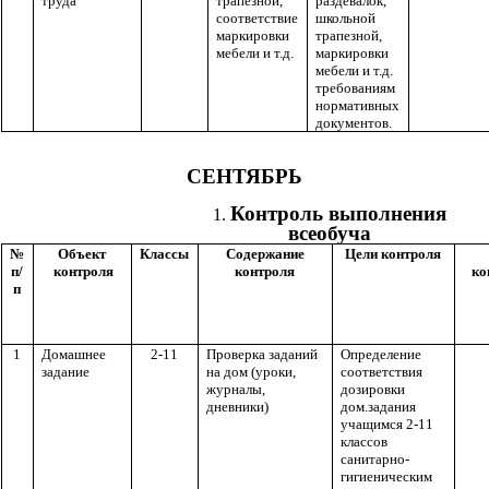
труда
трапезной,
раздевалок,
соответствие
школьной
маркировки
трапезной,
мебели и т.д.
маркировки
мебели и т.д.
требованиям
нормативных
документов.
СЕНТЯБРЬ
Контроль выполнения
всеобуча
№
Объект
Классы
Содержание
Цели контроля
п/
контроля
контроля
ко
п
1
Домашнее
2-11
Проверка заданий
Определение
задание
на дом (уроки,
соответствия
журналы,
дозировки
дневники)
дом.задания
учащимся 2-11
классов
санитарно-
гигиеническим