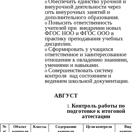
Обеспечить единство урочной и
внеурочной деятельности через
сеть внеурочных занятий и
дополнительного образования.
Повысить ответственность
учителей при внедрении новых
ФГОС НОО и ФГОС ООО в
практику преподавания учебных
дисциплин.
Сформировать у учащихся
ответственное и заинтересованное
отношение к овладению знаниями,
умениями и навыками.
Совершенствовать систему
контроля над состоянием и
ведением школьной документации
.
АВГУСТ
Контроль работы по
подготовке к итоговой
аттестации
№
Объект
Классы
Содержание
Цели контроля
Вид
п/
контроля
контроля
контро