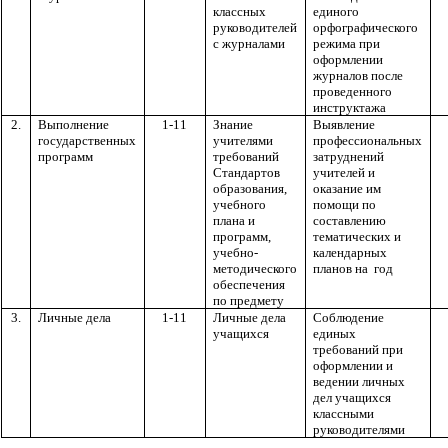
классных
единого
руководителей
орфографического
с журналами
режима при
оформлении
журналов после
проведенного
инструктажа
2.
Выполнение
1-11
Знание
Выявление
государственных
учителями
профессиональных
программ
требований
затруднений
Стандартов
учителей и
образования,
оказание им
учебного
помощи по
плана и
составлению
программ,
тематических и
учебно-
календарных
методического
планов на год
обеспечения
по предмету
3.
Личные дела
1-11
Личные дела
Соблюдение
учащихся
единых
требований при
оформлении и
ведении личных
дел учащихся
классными
руководителями