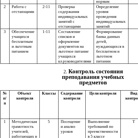
нормам
2
Работа с
2-11
Проверка
Определение
отстающими
содержания
уровня
индивидуальных
проведения
занятий с
индивидуальных
отстающими
занятий
3
Обеспечение
1-11
Составление
Формирование
учащихся
списков и
банка данных
бесплатным
оформление
детей,
и льготным
документов на
нуждающихся в
питанием
льготное питание
бесплатном и
учащихся
льготном
кл.руководителями
питании
Контроль состояния
преподавания учебных
предметов
№
Объект
Классы
Содержание
Цели контроля
Вид
п/
контроля
контроля
контр
п
1
Методическая
5
Посещение
Выполнение
Т
грамотность
и анализ
требований по
учителей,
уроков
преемственности
работающих в
в 5 классе