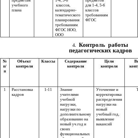
предметам
1-4, 5-6
предметов
учебного
классов,
для 1-4, 5-6
плана
календарно-
классов
тематического
требованиям
планирования
ФГОС
требованиям
ФГОС НОО,
ООО
Контроль работы
педагогических кадров
№
Объект
Классы
Содержание
Цели
В
п/
контроля
контроля
контроля
конт
п
1
Расстановка
1-11
Знание
Уточнение и
кадров
учителями
корректировка
учебной
распределения
нагрузки,
нагрузки на
нагрузки по
новый
дополнительному
учебный год,
образованию на
выявление
новый уч.год и
вакансий
своих
функциональных