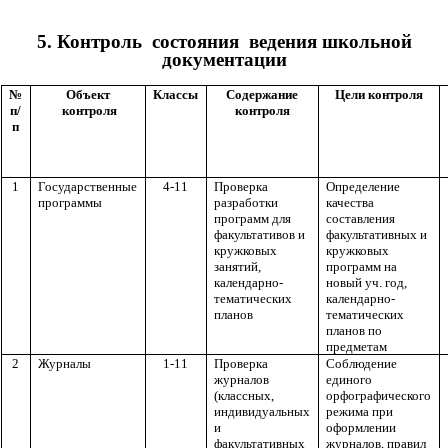
5. Контроль состояния ведения школьной
документации
№
Объект
Классы
Содержание
Цели контроля
п/
контроля
контроля
п
1
Государственные
4-11
Проверка
Определение
программы
разработки
качества
программ для
составления
факультативов и
факультативных и
кружковых
кружковых
занятий,
программ на
календарно-
новый уч. год,
тематических
календарно-
планов
тематических
планов по
предметам
2
Журналы
1-11
Проверка
Соблюдение
журналов
единого
(классных,
орфографического
индивидуальных
режима при
и
оформлении
факультативных
журналов, правил