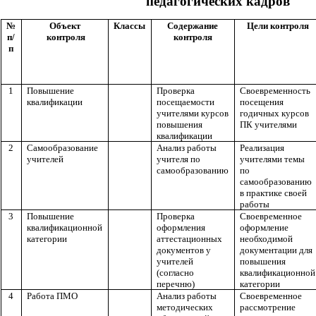
педагогических кадров
№
Объект
Классы
Содержание
Цели контроля
п/
контроля
контроля
п
1
Повышение
Проверка
Своевременность
квалификации
посещаемости
посещения
учителями курсов
годичных курсов
повышения
ПК учителями
квалификации
2
Самообразование
Анализ работы
Реализация
учителей
учителя по
учителями темы
самообразованию
по
самообразованию
в практике своей
работы
3
Повышение
Проверка
Своевременное
квалификационной
оформления
оформление
категории
аттестационных
необходимой
документов у
документации для
учителей
повышения
(согласно
квалификационной
перечню)
категории
4
Работа ПМО
Анализ работы
Своевременное
методических
рассмотрение