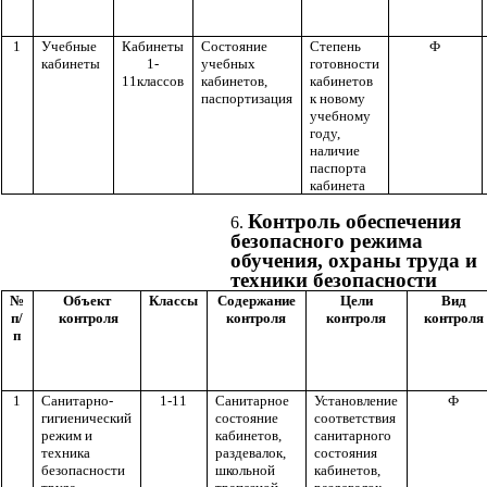
1
Учебные
Кабинеты
Состояние
Степень
Ф
кабинеты
1-
учебных
готовности
11классов
кабинетов,
кабинетов
паспортизация
к новому
учебному
году,
наличие
паспорта
кабинета
Контроль обеспечения
безопасного режима
обучения, охраны труда и
техники безопасности
№
Объект
Классы
Содержание
Цели
Вид
п/
контроля
контроля
контроля
контроля
п
1
Санитарно-
1-11
Санитарное
Установление
Ф
гигиенический
состояние
соответствия
режим и
кабинетов,
санитарного
техника
раздевалок,
состояния
безопасности
школьной
кабинетов,