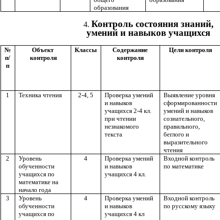
образования
Контроль состояния знаний,
умений и навыков учащихся
№
Объект
Классы
Содержание
Цели контроля
п/
контроля
контроля
п
1
Техника чтения
2-4, 5
Проверка умений
Выявление уровня
и навыков
сформированности
учащихся 2-4 кл.
умений и навыков
при чтении
сознательного,
незнакомого
правильного,
текста
беглого и
выразительного
чтения
2
Уровень
4
Проверка умений
Входной контроль
обученности
и навыков
по математике
учащихся по
учащихся 4 кл.
математике на
начало года
3
Уровень
4
Проверка умений
Входной контроль
обученности
и навыков
по русскому языку
учащихся по
учащихся 4 кл