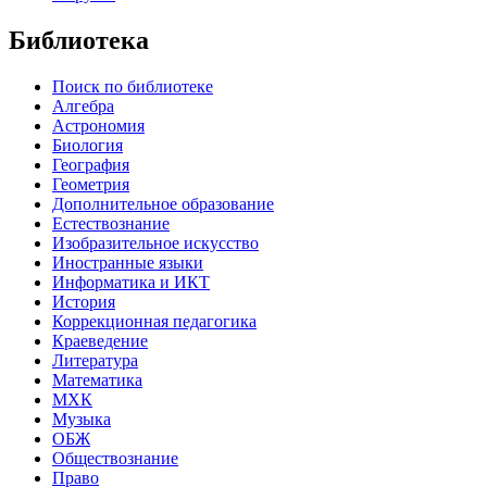
Библиотека
Поиск по библиотеке
Алгебра
Астрономия
Биология
География
Геометрия
Дополнительное образование
Естествознание
Изобразительное искусство
Иностранные языки
Информатика и ИКТ
История
Коррекционная педагогика
Краеведение
Литература
Математика
МХК
Музыка
ОБЖ
Обществознание
Право