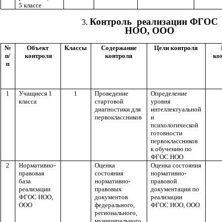
5 классе
Контроль реализации ФГОС
НОО, ООО
№
Объект
Классы
Содержание
Цели контроля
п/
контроля
контроля
ко
п
1
Учащиеся 1
1
Проведение
Определение
класса
стартовой
уровня
диагностики для
интеллектуальной
первоклассников
и
психологической
готовности
первоклассников
к обучению по
ФГОС НОО
2
Нормативно-
Оценка
Оценка состояния
правовая
состояния
нормативно-
база
нормативно-
правовой
реализации
правовых
документации по
ФГОС НОО,
документов
реализации
ООО
федерального,
ФГОС НОО, ООО
регионального,
муниципального,