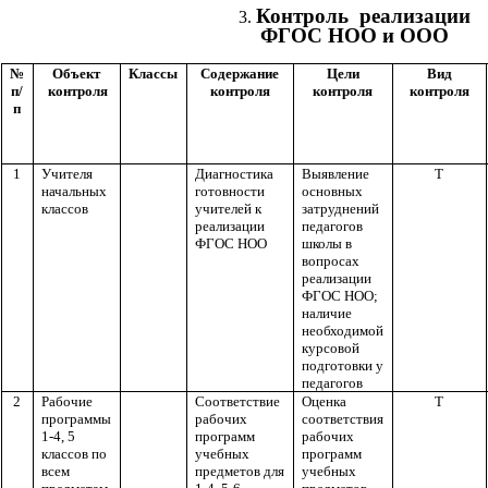
Контроль реализации
ФГОС НОО и ООО
№
Объект
Классы
Содержание
Цели
Вид
п/
контроля
контроля
контроля
контроля
п
1
Учителя
Диагностика
Выявление
Т
начальных
готовности
основных
классов
учителей к
затруднений
реализации
педагогов
ФГОС НОО
школы в
вопросах
реализации
ФГОС НОО;
наличие
необходимой
курсовой
подготовки у
педагогов
2
Рабочие
Соответствие
Оценка
Т
программы
рабочих
соответствия
1-4, 5
программ
рабочих
классов по
учебных
программ
всем
предметов для
учебных