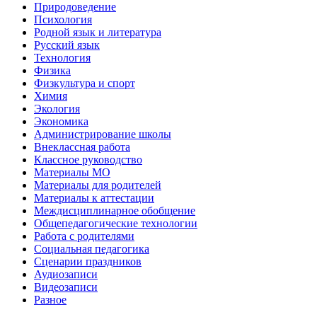
Природоведение
Психология
Родной язык и литература
Русский язык
Технология
Физика
Физкультура и спорт
Химия
Экология
Экономика
Администрирование школы
Внеклассная работа
Классное руководство
Материалы МО
Материалы для родителей
Материалы к аттестации
Междисциплинарное обобщение
Общепедагогические технологии
Работа с родителями
Социальная педагогика
Сценарии праздников
Аудиозаписи
Видеозаписи
Разное