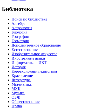
Библиотека
Поиск по библиотеке
Алгебра
Астрономия
Биология
География
Геометрия
Дополнительное образование
Естествознание
Изобразительное искусство
Иностранные языки
Информатика и ИКТ
История
Коррекционная педагогика
Краеведение
Литература
Математика
МХК
Музыка
ОБЖ
Обществознание
Право