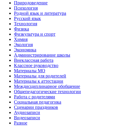
Природоведение
Психология
Родной язык и литература
Русский язык
Технология
Физика
Физкультура и спорт
Химия
Экология
Экономика
Администрирование школы
Внеклассная работа
Классное руководство
Материалы МО
Материалы для родителей
Материалы к аттестации
Междисциплинарное обобщение
Общепедагогические технологии
Работа с родителями
Социальная педагогика
Сценарии праздников
Аудиозаписи
Видеозаписи
Разное