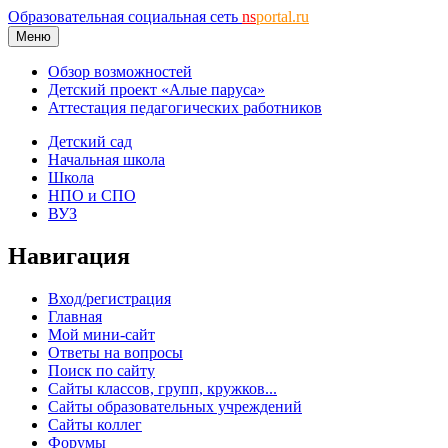
Образовательная социальная сеть
ns
portal.ru
Меню
Обзор возможностей
Детский проект «Алые паруса»
Аттестация педагогических работников
Детский сад
Начальная школа
Школа
НПО и СПО
ВУЗ
Навигация
Вход/регистрация
Главная
Мой мини-сайт
Ответы на вопросы
Поиск по сайту
Сайты классов, групп, кружков...
Сайты образовательных учреждений
Сайты коллег
Форумы