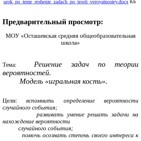
КБ
urok_po_teme_reshenie_zadach_po_teorii_veroyatnostey.docx
Предварительный просмотр:
МОУ «Осташевская средняя общеобразовательная
школа»
Решение задач по теории
Тема:
вероятностей.
Модель «игральная кость».
Цели:
вспомнить определение вероятности
случайного события;
развивать умение решать задачи на
нахождение вероятности
случайного события;
помочь осознать степень своего интереса к