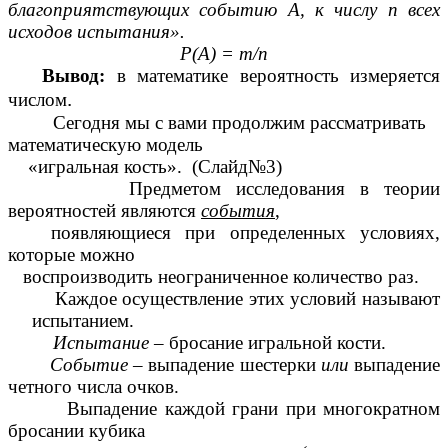
благоприятствующих событию А, к числу п всех
исходов испытания».
Р(А) = т/п
Вывод:
в математике вероятность измеряется
.
числом
Сегодня мы с вами продолжим рассматривать
математическую модель
«игральная кость». (Слайд№3)
Предметом исследования в теории
вероятностей являются
события
,
появляющиеся при определенных условиях,
которые можно
воспроизводить неограниченное количество раз.
Каждое осуществление этих условий называют
испытанием.
Испытание
– бросание игральной кости.
Событие
– выпадение шестерки
или
выпадение
четного числа очков.
Выпадение каждой грани при многократном
бросании кубика