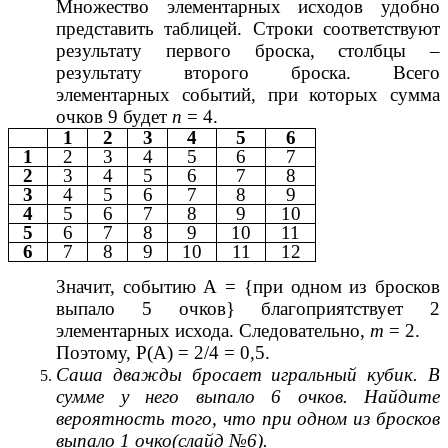
Множество элементарных исходов удобно
представить таблицей. Строки соответствуют
результату первого броска, столбцы –
результату второго броска. Всего
элементарных событий, при которых сумма
очков 9 будет
п
= 4.
1
2
3
4
5
6
1
2
3
4
5
6
7
2
3
4
5
6
7
8
3
4
5
6
7
8
9
4
5
6
7
8
9
10
5
6
7
8
9
10
11
6
7
8
9
10
11
12
Значит, событию А = {при одном из бросков
выпало 5 очков} благоприятствует 2
элементарных исхода. Следовательно,
т
= 2.
Поэтому, Р(А) = 2/4 = 0,5.
Саша дважды бросает игральный кубик. В
сумме у него выпало 6 очков. Найдите
вероятность того, что при одном из бросков
выпало 1 очко(слайд №6).