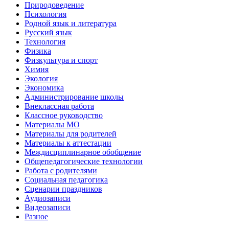
Природоведение
Психология
Родной язык и литература
Русский язык
Технология
Физика
Физкультура и спорт
Химия
Экология
Экономика
Администрирование школы
Внеклассная работа
Классное руководство
Материалы МО
Материалы для родителей
Материалы к аттестации
Междисциплинарное обобщение
Общепедагогические технологии
Работа с родителями
Социальная педагогика
Сценарии праздников
Аудиозаписи
Видеозаписи
Разное