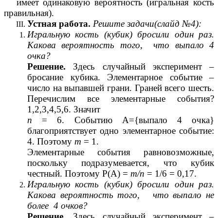
имеет одинаковую вероятность (игральная кость
правильная).
Устная работа.
Решите задачи(слайд №4):
Игральную кость (кубик) бросили один раз.
Какова вероятность того, что выпало 4
очка?
Решение.
Здесь случайный эксперимент –
бросание кубика. Элементарное событие –
число на выпавшей грани. Граней всего шесть.
Перечислим все элементарные события?
1,2,3,4,5,6. Значит
п
= 6. Событию А={выпало 4 очка}
благоприятствует одно элементарное событие:
4. Поэтому
т
= 1.
Элементарные события равновозможные,
поскольку подразумевается, что кубик
честный. Поэтому Р(А) =
т/п
= 1/6 = 0,17.
Игральную кость (кубик) бросили один раз.
Какова вероятность того, что выпало не
более 4 очков?
Решение.
Здесь случайный эксперимент –