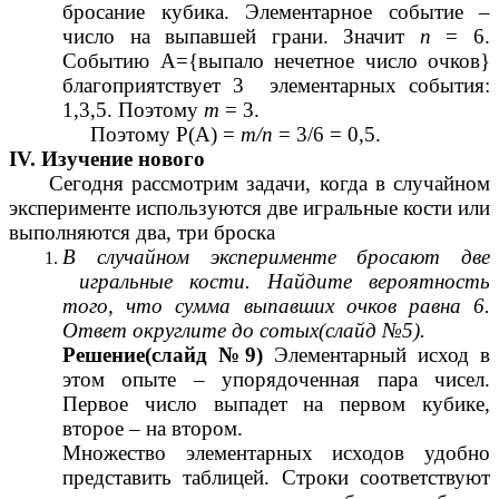
бросание кубика. Элементарное событие –
число на выпавшей грани. Значит
п
= 6.
Событию А={выпало нечетное число очков}
благоприятствует 3 элементарных события:
1,3,5. Поэтому
т
= 3.
Поэтому Р(А) =
т/п
= 3/6 = 0,5.
IV. Изучение нового
Сегодня рассмотрим задачи, когда в случайном
эксперименте используются две игральные кости или
выполняются два, три броска
В случайном эксперименте бросают две
игральные кости. Найдите вероятность
того, что сумма выпавших очков равна 6.
Ответ округлите до сотых(слайд №5).
Решение(слайд №9)
Элементарный исход в
этом опыте – упорядоченная пара чисел.
Первое число выпадет на первом кубике,
второе – на втором.
Множество элементарных исходов удобно
представить таблицей. Строки соответствуют