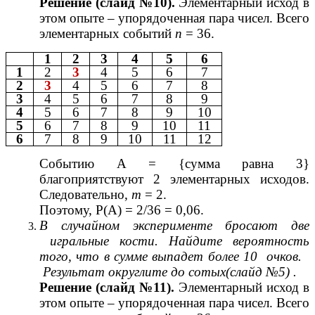
Решение (слайд №10).
Элементарный исход в
этом опыте – упорядоченная пара чисел. Всего
элементарных событий
п
= 36.
1
2
3
4
5
6
1
2
3
4
5
6
7
2
3
4
5
6
7
8
3
4
5
6
7
8
9
4
5
6
7
8
9
10
5
6
7
8
9
10
11
6
7
8
9
10
11
12
Событию А = {сумма равна 3}
благоприятствуют 2 элементарных исходов.
Следовательно,
т
= 2.
Поэтому, Р(А) = 2/36 = 0,06.
В случайном эксперименте бросают две
игральные кости. Найдите вероятность
того, что в сумме выпадет более 10 очков.
Результат округлите до сотых(слайд №5) .
Решение (слайд №11).
Элементарный исход в
этом опыте – упорядоченная пара чисел. Всего