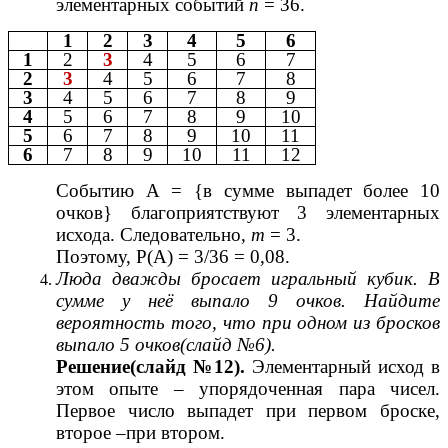
элементарных событий
п
= 36.
1
2
3
4
5
6
1
2
3
4
5
6
7
2
3
4
5
6
7
8
3
4
5
6
7
8
9
4
5
6
7
8
9
10
5
6
7
8
9
10
11
6
7
8
9
10
11
12
Событию А = {в сумме выпадет более 10
очков} благоприятствуют 3 элементарных
исхода. Следовательно,
т
= 3.
Поэтому, Р(А) = 3/36 = 0,08.
Люда дважды бросает игральный кубик. В
сумме у неё выпало 9 очков. Найдите
вероятность того, что при одном из бросков
выпало 5 очков(слайд №6).
Решение(слайд №12).
Элементарный исход в
этом опыте – упорядоченная пара чисел.
Первое число выпадет при первом броске,
второе –при втором.