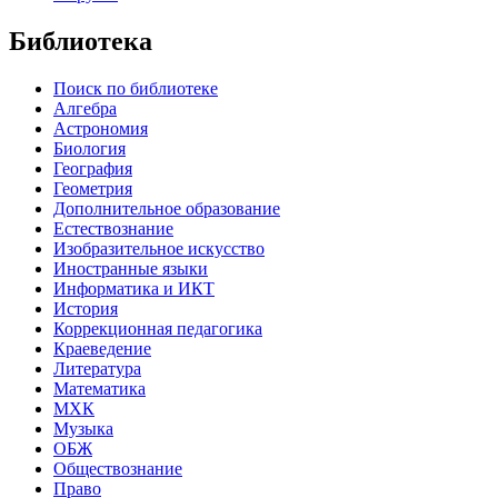
Библиотека
Поиск по библиотеке
Алгебра
Астрономия
Биология
География
Геометрия
Дополнительное образование
Естествознание
Изобразительное искусство
Иностранные языки
Информатика и ИКТ
История
Коррекционная педагогика
Краеведение
Литература
Математика
МХК
Музыка
ОБЖ
Обществознание
Право