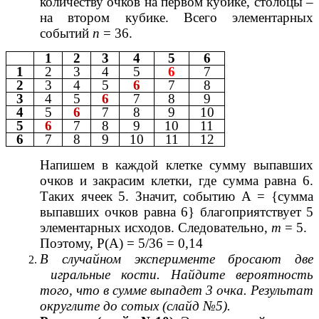
количеству очков на первом кубике, столбцы –
на втором кубике. Всего элементарных
событий
п
= 36.
1
2
3
4
5
6
1
2
3
4
5
6
7
2
3
4
5
6
7
8
3
4
5
6
7
8
9
4
5
6
7
8
9
10
5
6
7
8
9
10
11
6
7
8
9
10
11
12
Напишем в каждой клетке сумму выпавших
очков и закрасим клетки, где сумма равна 6.
Таких ячеек 5. Значит, событию А = {сумма
выпавших очков равна 6} благоприятствует 5
элементарных исходов. Следовательно,
т
= 5.
Поэтому, Р(А) = 5/36 = 0,14
В случайном эксперименте бросают две
игральные кости. Найдите вероятность
того, что в сумме выпадет 3 очка. Результат
округлите до сотых (слайд №5).