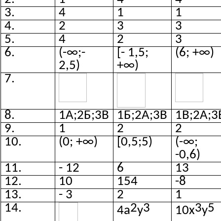
3.
4
1
1
4.
2
3
3
5.
4
2
3
6.
(-∞;-
[- 1,5;
(6; +∞)
2,5)
+∞)
7.
8.
1А;2Б;3В
1Б;2А;3В
1В;2А;3
9.
1
2
2
10.
(0; +∞)
[0,5;5)
(-∞;
-0,6)
11.
- 12
6
13
12.
10
154
-8
13.
- 3
2
1
14.
2
3
3
5
4а
у
10х
у