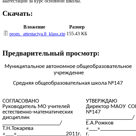
ааатестации за курс основной школы.
Скачать:
Вложение
Размер
155.43 КБ
prom._attestaciya.8_klass.zip
Предварительный просмотр:
Муниципальное автономное общеобразовательное
учреждение
Средняя общеобразовательная школа №147
СОГЛАСОВАНО
УТВЕРЖДАЮ
Руководитель МО учителей
Директор МАОУ С
естественно-математических
№147
дисциплин
_________________/
_____________________/
Е.А.Рожков
Т.Н.Токарева
«___»____________
«___»__________________2011г.
г.