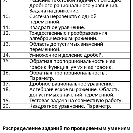
9.
Решение текстовой задачи с помощью
дробного рационального уравнения.
Задача на движение.
10.
Система неравенств с одной
переменной.
11.
Квадратное уравнение.
12.
Тождественные преобразования
алгебраических выражений.
13.
Область допустимых значений
переменной.
14.
Умножение и деление дробей.
о
15.
Обратная проп
рциональность и ее
√
график Функция у=
х и ее график.
16.
Обратная пропорциональность .
Параметр.
17.
Дробное рациональное уравнение.
18.
Алгебраическое выражение. Область
допустимых значений переменной.
19.
Тестовая задача на совместную работу.
20.
Квадратное уравнение. Параметр.
Распределение заданий по проверяемым умениям