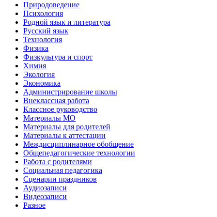
Природоведение
Психология
Родной язык и литература
Русский язык
Технология
Физика
Физкультура и спорт
Химия
Экология
Экономика
Администрирование школы
Внеклассная работа
Классное руководство
Материалы МО
Материалы для родителей
Материалы к аттестации
Междисциплинарное обобщение
Общепедагогические технологии
Работа с родителями
Социальная педагогика
Сценарии праздников
Аудиозаписи
Видеозаписи
Разное