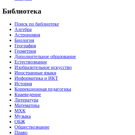
Библиотека
Поиск по библиотеке
Алгебра
Астрономия
Биология
География
Геометрия
Дополнительное образование
Естествознание
Изобразительное искусство
Иностранные языки
Информатика и ИКТ
История
Коррекционная педагогика
Краеведение
Литература
Математика
МХК
Музыка
ОБЖ
Обществознание
Право