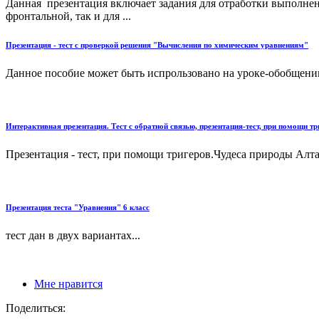
Данная презентация включает задания для отработки выполнен
фронтальной, так и для ...
Презентация - тест с проверкой решения "Вычисления по химическим уравнениям"
Данное пособие может быть испрользовано на уроке-обобщении 
Интерактивная презентация. Тест с обратной связью, презентация-тест, при помощи тр
Презентация - тест, при помощи тригеров.Чудеса природы Алтай
Презентация теста "Уравнения" 6 класс
тест дан в двух вариантах...
Мне нравится
Поделиться: