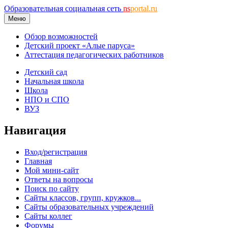
Образовательная социальная сеть
ns
portal.ru
Меню
Обзор возможностей
Детский проект «Алые паруса»
Аттестация педагогических работников
Детский сад
Начальная школа
Школа
НПО и СПО
ВУЗ
Навигация
Вход/регистрация
Главная
Мой мини-сайт
Ответы на вопросы
Поиск по сайту
Сайты классов, групп, кружков...
Сайты образовательных учреждений
Сайты коллег
Форумы