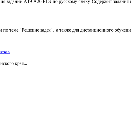
ия заданий А19-А26 ЕГЭ по русскому языку. Содержит задания и
по теме "Решение задач", а также для дистанционного обучения
игеров.
ского края...