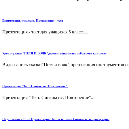
Взаимосвязь искусств. Презентация - тест
Презентация - тест для учащихся 5 класса...
Урок музыки "ПЕТЯ И ВОЛК",презентации,тесты рубежного контроля
Видеозапись сказки"Петя и волк",презентация инструментов с
Презентация "Тест. Синтаксис. Повторение".
Презентация "Тест. Синтаксис. Повторение"....
Подготовка к ЕГЭ. Презентация. Тесты по теме Синтаксис и пунктуация.