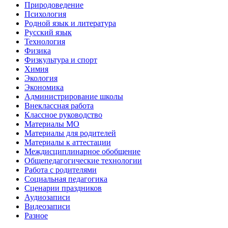
Природоведение
Психология
Родной язык и литература
Русский язык
Технология
Физика
Физкультура и спорт
Химия
Экология
Экономика
Администрирование школы
Внеклассная работа
Классное руководство
Материалы МО
Материалы для родителей
Материалы к аттестации
Междисциплинарное обобщение
Общепедагогические технологии
Работа с родителями
Социальная педагогика
Сценарии праздников
Аудиозаписи
Видеозаписи
Разное