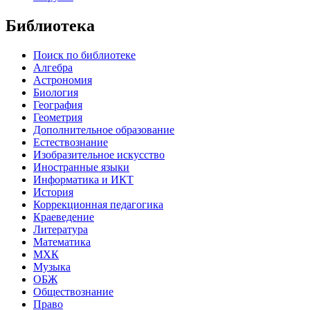
Библиотека
Поиск по библиотеке
Алгебра
Астрономия
Биология
География
Геометрия
Дополнительное образование
Естествознание
Изобразительное искусство
Иностранные языки
Информатика и ИКТ
История
Коррекционная педагогика
Краеведение
Литература
Математика
МХК
Музыка
ОБЖ
Обществознание
Право