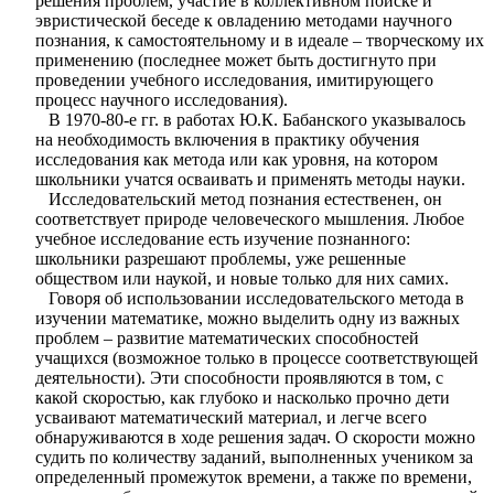
решения проблем, участие в коллективном поиске и
эвристической беседе к овладению методами научного
познания, к самостоятельному и в идеале – творческому их
применению (последнее может быть достигнуто при
проведении учебного исследования, имитирующего
процесс научного исследования).
В 1970-80-е гг. в работах Ю.К. Бабанского указывалось
на необходимость включения в практику обучения
исследования как метода или как уровня, на котором
школьники учатся осваивать и применять методы науки.
Исследовательский метод познания естественен, он
соответствует природе человеческого мышления. Любое
учебное исследование есть изучение познанного:
школьники разрешают проблемы, уже решенные
обществом или наукой, и новые только для них самих.
Говоря об использовании исследовательского метода в
изучении математике, можно выделить одну из важных
проблем – развитие математических способностей
учащихся (возможное только в процессе соответствующей
деятельности). Эти способности проявляются в том, с
какой скоростью, как глубоко и насколько прочно дети
усваивают математический материал, и легче всего
обнаруживаются в ходе решения задач. О скорости можно
судить по количеству заданий, выполненных учеником за
определенный промежуток времени, а также по времени,