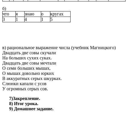
б)
что
я
знаю
о
кругах
3
1
4
1
5
в) рациональное выражение числа (учебник Магницкого)
Двадцать две совы скучали
На больших сухих суках.
Двадцать две совы мечтали
О семи больших мышах,
О мышах довольно юрких
В аккуратных серых шкурках.
Слюнки капали с усов
У огромных серых сов.
7)Закрепление.
8) Итог урока.
9) Домашнее задание.