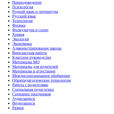
Природоведение
Психология
Родной язык и литература
Русский язык
Технология
Физика
Физкультура и спорт
Химия
Экология
Экономика
Администрирование школы
Внеклассная работа
Классное руководство
Материалы МО
Материалы для родителей
Материалы к аттестации
Междисциплинарное обобщение
Общепедагогические технологии
Работа с родителями
Социальная педагогика
Сценарии праздников
Аудиозаписи
Видеозаписи
Разное