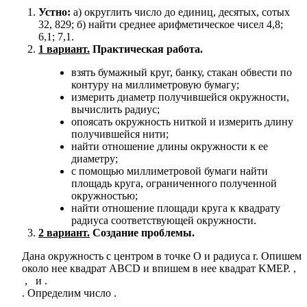
Устно:
а) округлить число до единиц, десятых, сотых
32, 829; б) найти среднее арифметическое чисел 4,8;
6,1; 7,1.
1 вариант.
Практическая работа.
взять бумажный круг, банку, стакан обвести по
контуру на миллиметровую бумагу;
измерить диаметр получившейся окружности,
вычислить радиус;
опоясать окружность ниткой и измерить длину
получившейся нити;
найти отношение длины окружности к ее
диаметру;
с помощью миллиметровой бумаги найти
площадь круга, ограниченного полученной
окружностью;
найти отношение площади круга к квадрату
радиуса соответствующей окружности.
2 вариант.
Создание проблемы.
Дана окружность с центром в точке О и радиуса r. Опишем
около нее квадрат ABCD и впишем в нее квадрат KMEP. ,
, и .
. Определим число .