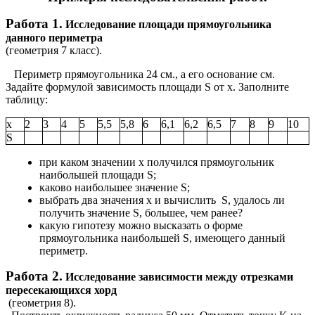
Работа 1.
Исследование площади прямоугольника
данного периметра
(геометрия 7 класс).
Периметр прямоугольника 24 см., а его основание см.
Задайте формулой зависимость площади S от x. Заполните
таблицу:
x
2
3
4
5
5,5
5,8
6
6,1
6,2
6,5
7
8
9
10
S
при каком значении x получился прямоугольник
наибольшей площади S;
каково наибольшее значение S;
выбрать два значения x и вычислить S, удалось ли
получить значение S, большее, чем ранее?
какую гипотезу можно высказать о форме
прямоугольника наибольшей S, имеющего данный
периметр.
Работа 2.
Исследование зависимости между отрезками
пересекающихся хорд
(геометрия 8).