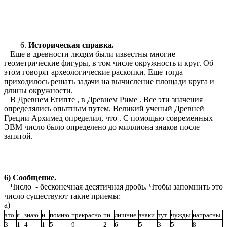
Историческая справка.
Еще в древности людям были известны многие
геометрические фигуры, в том числе окружность и круг. Об
этом говорят археологические раскопки. Еще тогда
приходилось решать задачи на вычисление площади круга и
длины окружности.
В Древнем Египте , в Древнем Риме . Все эти значения
определялись опытным путем. Великий ученый Древней
Греции Архимед определил, что . С помощью современных
ЭВМ число было определено до миллиона знаков после
запятой.
6) Сообщение.
Число - бесконечная десятичная дробь. Чтобы запомнить это
число существуют такие приемы:
а)
это
я
знаю
и
помню
прекрасно
пи
лишние
знаки
тут
чужды
напрасны
3
1
4
1
5
9
2
6
5
3
5
8