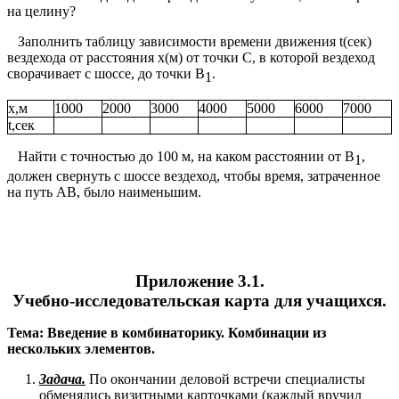
на целину?
Заполнить таблицу зависимости времени движения t(сек)
вездехода от расстояния x(м) от точки С, в которой вездеход
сворачивает с шоссе, до точки В
.
1
x,м
1000
2000
3000
4000
5000
6000
7000
t,сек
Найти с точностью до 100 м, на каком расстоянии от В
,
1
должен свернуть с шоссе вездеход, чтобы время, затраченное
на путь АВ, было наименьшим.
Приложение 3.1.
Учебно-исследовательская карта для учащихся.
Тема:
Введение в комбинаторику. Комбинации из
нескольких элементов.
Задача.
По окончании деловой встречи специалисты
обменялись визитными карточками (каждый вручил