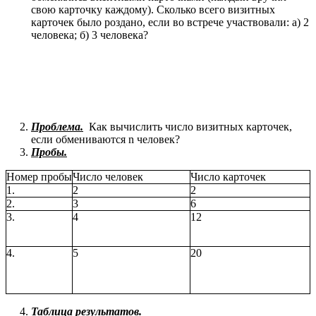
свою карточку каждому). Сколько всего визитных
карточек было роздано, если во встрече участвовали: а) 2
человека; б) 3 человека?
Проблема.
Как вычислить число визитных карточек,
если обмениваются n человек?
Пробы.
Номер пробы
Число человек
Число карточек
1.
2
2
2.
3
6
3.
4
12
4.
5
20
Таблица результатов.