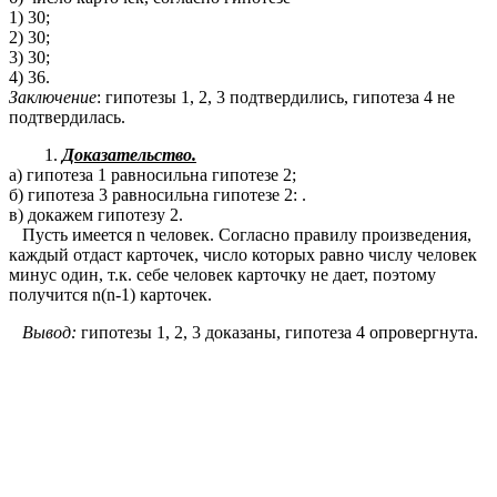
1) 30;
2) 30;
3) 30;
4) 36.
Заключение
: гипотезы 1, 2, 3 подтвердились, гипотеза 4 не
подтвердилась.
Доказательство.
а) гипотеза 1 равносильна гипотезе 2;
б) гипотеза 3 равносильна гипотезе 2: .
в) докажем гипотезу 2.
Пусть имеется n человек. Согласно правилу произведения,
каждый отдаст карточек, число которых равно числу человек
минус один, т.к. себе человек карточку не дает, поэтому
получится n(n-1) карточек.
Вывод:
гипотезы 1, 2, 3 доказаны, гипотеза 4 опровергнута.