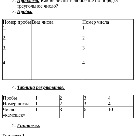
Проблема.
Как вычислить любое n-е по порядку
треугольное число?
Пробы.
Номер пробы
Вид числа
Номер числа
1.
1
2.
2
3.
3
4.
4
Таблица результатов.
Пробы
1
2
3
4
Номер числа
1
2
3
4
Число
1
3
6
10
«камешек»
Гипотезы.
Гипотеза 1.