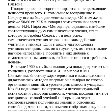
Платона.
Плодотворное новаторство опирается на непреходящие
ценности прошлого. В этом смысле возвращение к
Сократу всегда было движением вперед. Об этом же на
рубеже 50-60 гг. XIX в. говорил замечательный врач и
педагог Н.И. Пирогов: «Метода преподавания, наиболее
соответствующая духу гимназического учения, ест та,
которую употребил Сократ, … и весь успех
гимназического учения основан на взаимодействии
учителя и учеников. Если в школе удается сделать
учеников восприимчивыми к науке, дать им сознательное
научное направление, поселить в них любовь к
самостоятельным занятиям, то больше ничего и требовать
нельзя».
В начале 1960-х гг. была выдвинута новая дидактическая
концепция, разработанная И.Я. Лернером и М.Н.
Скаткиным. За основу характеристики и классификации
дидактических методов впервые был выбран не способ
организации занятий, а уровень деятельности учащихся.
Как бы поднимаясь по ступенькам интеллектуальной
активности и самостоятельности, ученик проходит путь от
восприятия готовой учебной информации через
воспроизведение полученных знаний и освоенных
способов деятельности, знакомство с образцами научного