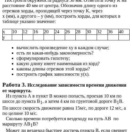
Построить окружность радиуса 50 мм. Отметить точку K на
расстояние 40 мм от центра. Обозначив длину одного из
отрезков хорды, проходящей через точку K, через
x (мм), а другого – y (мм), построить хорды, для которых в
таблице указано значение:
x
10
12
16
20
24
26
28
30
32
36
40
y
вычислить произведение xy в каждом случае;
есть ли какая-нибудь закономерность?
сформулировать гипотезу;
какую длину имеет наименьшая из хорд?
каковы длины отрезков этой хорды?
построить график зависимости y(x).
Работа 3.
Исследование зависимости времени движения
от маршрута.
Из пункта А в пункт В можно попасть, проехав 10 км по
шоссе до пункта В
, а затем 4 км по грунтовой дороге В
В.
1
1
По шоссе скорость движение равна 15м/с, по дороге 12 м/с, а
по целине 10 м/с.
Сколько времени потребуется вездеходу на путь АВ по
маршруту АВ
В?
1
Может ли вездеход быстрее достичь пункта В, если свернет