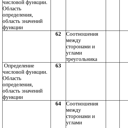
числовой функции.
Область
определения,
область значений
функции
62
Соотношения
между
сторонами и
углами
треугольника
Определение
63
числовой функции.
Область
определения,
область значений
функции
64
Соотношения
между
сторонами и
углами