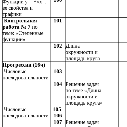
Функции y =
√x ,
ее свойства и
графики
Контрольная
101
работа № 7
по
теме: «Степенные
функции»
102
Длина
окружности и
площадь круга
Прогрессии (16ч)
Числовые
103
последовательности
104
Решение задач
по теме «Длина
окружности и
площадь круга»
Числовые
105-
последовательности
106
107
Решение задач