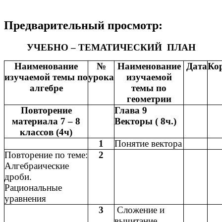
Предварительный просмотр:
УЧЕБНО – ТЕМАТИЧЕСКИЙ ПЛАН
Наименование
№
Наименование
Дата
Ко
изучаемой темы по
урока
изучаемой
алгебре
темы по
геометрии
Повторение
Глава 9
материала 7 – 8
Векторы ( 8ч.)
классов (4ч)
1
Понятие вектора
Повторение по теме:
2
Алгебраические
дроби.
Рациональные
уравнения
3
Сложение и
вычитание