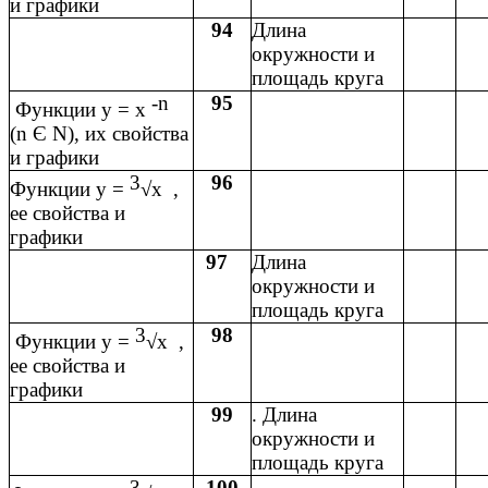
и графики
94
Длина
окружности и
площадь круга
-n
95
Функции y = x
(n Є N), их свойства
и графики
3
96
Функции y =
√x ,
ее свойства и
графики
97
Длина
окружности и
площадь круга
3
98
Функции y =
√x ,
ее свойства и
графики
99
. Длина
окружности и
площадь круга
3
100