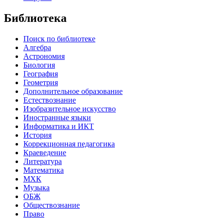
Библиотека
Поиск по библиотеке
Алгебра
Астрономия
Биология
География
Геометрия
Дополнительное образование
Естествознание
Изобразительное искусство
Иностранные языки
Информатика и ИКТ
История
Коррекционная педагогика
Краеведение
Литература
Математика
МХК
Музыка
ОБЖ
Обществознание
Право