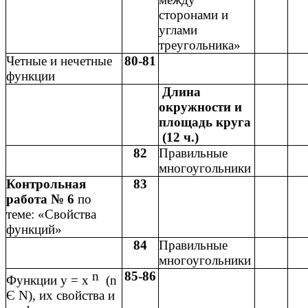
сторонами и
углами
треугольника»
Четные и нечетные
80-81
функции
Длина
окружности и
площадь круга
(12 ч.)
82
Правильные
многоугольники
Контрольная
83
работа № 6
по
теме: «Свойства
функций»
84
Правильные
многоугольники
n
85-86
Функции y = x
(n
Є N), их свойства и