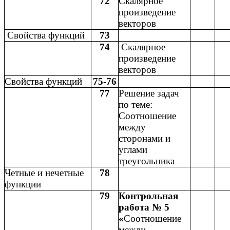
72
Скалярное
произведение
векторов
Свойства функций
73
74
Скалярное
произведение
векторов
Свойства функций
75-76
77
Решение задач
по теме:
Соотношение
между
сторонами и
углами
треугольника
Четные и нечетные
78
функции
79
Контрольная
работа № 5
«
Соотношение
между