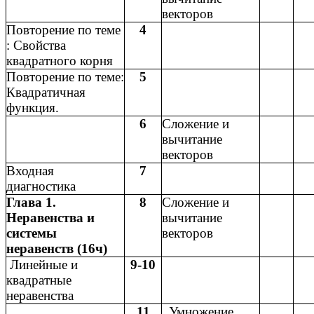
векторов
Повторение по теме
4
: Свойства
квадратного корня
Повторение по теме:
5
Квадратичная
функция.
6
Сложение и
вычитание
векторов
Входная
7
диагностика
Глава 1.
8
Сложение и
Неравенства и
вычитание
системы
векторов
неравенств (16ч)
Линейные и
9-10
квадратные
неравенства
11
Умножение