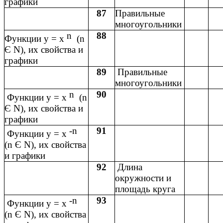
графики
87
Правильные
многоугольники
n
88
Функции y = x
(n
Є N), их свойства и
графики
89
Правильные
многоугольники
n
90
Функции y = x
(n
Є N), их свойства и
графики
-n
91
Функции y = x
(n Є N), их свойства
и графики
92
Длина
окружности и
площадь круга
-n
93
Функции y = x
(n Є N), их свойства