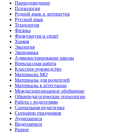
Природоведение
Психология
Родной язык и литература
Русский язык
Технология
Физика
Физкультура и спорт
Химия
Экология
Экономика
Администрирование школы
Внеклассная работа
Классное руководство
Материалы МО
Материалы для родителей
Материалы к аттестации
Междисциплинарное обобщение
Общепедагогические технологии
Работа с родителями
Социальная педагогика
Сценарии праздников
Аудиозаписи
Видеозаписи
Разное