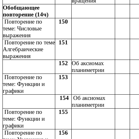
вращения
Обобщающее
повторение (14ч)
Повторение по
150
теме: Числовые
выражения
Повторение по теме
151
Алгебраические
выражения
152
Об аксиомах
планиметрии
Повторение по
153
теме: Функции и
графики
154
Об аксиомах
планиметрии
Повторение по
155
теме: Функции и
графики
Повторение по
156