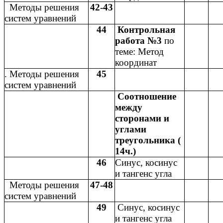
Методы решения
42-43
систем уравнений
44
Контрольная
работа №3
по
теме: Метод
координат
. Методы решения
45
систем уравнений
Соотношение
между
сторонами и
углами
треугольника (
14ч.)
46
Синус, косинус
и тангенс угла
Методы решения
47-48
систем уравнений
49
Синус, косинус
и тангенс угла