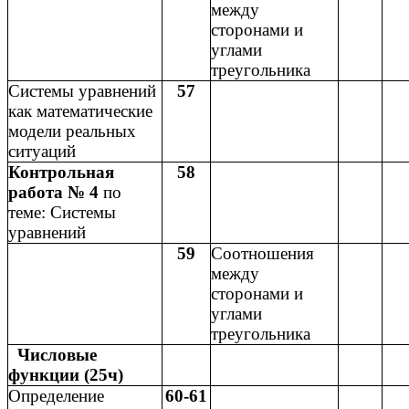
между
сторонами и
углами
треугольника
Системы уравнений
57
как математические
модели реальных
ситуаций
Контрольная
58
работа № 4
по
теме: Системы
уравнений
59
Соотношения
между
сторонами и
углами
треугольника
Числовые
функции (25ч)
Определение
60-61