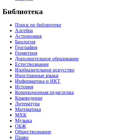
Библиотека
Поиск по библиотеке
Алгебра
Астрономия
Биология
География
Геометрия
Дополнительное образование
Естествознание
Изобразительное искусство
Иностранные языки
Информатика и ИКТ
История
Коррекционная педагогика
Краеведение
Литература
Математика
МХК
Музыка
ОБЖ
Обществознание
Право