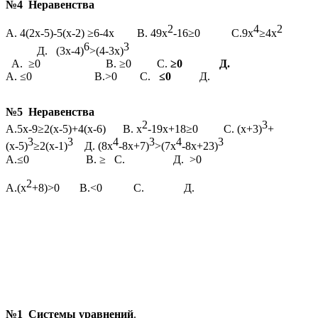
№4 Неравенства
2
4
2
А. 4(2х-5)-5(х-2) ≥6-4х В. 49х
-16≥0 С.9х
≥4х
6
3
Д. (3х-4)
>(4-3х)
А. ≥0 В. ≥0 С.
≥0 Д.
А. ≤0 В.>0 С.
≤0
Д.
№5 Неравенства
2
3
А.5х-9≥2(х-5)+4(х-6) В. х
-19х+18≥0 С. (х+3)
+
3
3
4
3
4
3
(х-5)
≥2(х-1)
Д. (8х
-8х+7)
>(7х
-8х+23)
А.≤0 В. ≥ С. Д. >0
2
А.(х
+8)>0 В.<0 С. Д.
№1 Системы уравнений
.