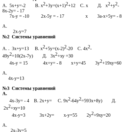
2
2
2
2
А. 5х+у=-2 В. х
+3у=(х+1)
+12 С. х Д. х
+у
-
8х-2у= - 17
7х-у = -10 2х-5у = - 17 х 3а-х+5у= - 8
А.
2х-у=7
№2 Системы уравнений
2
2
2
А. . 3х+у=13 В. х
+5у=(х-2)
-20 С. 4х
-
2
2
49у
=10(2х-7у) Д. 3х
+ху =30
2
4х-у = 15 4х+у= - 8 х+у=45 3у
+19ху=60
А.
4х-у=13
№3 Системы уравнений
А.
2
2
4х-3у= - 4 В. 2х+у= С. 9х
-64у
=593х+8у) Д.
2
2х
+ху=10
2
4х-у=3 3х+2у= х-у=55 2у
+9ху=20
А.
2х-3у=5