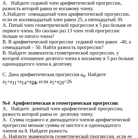
А. Найдите седьмой член арифметической прогрессии,
разность которой равна ее восьмому члену.
А.Найдите семнадцатый член арифметической прогрессии,
если ее восемнадцатый член равен 25, а пятнадцатый 39.
А. Пятый член геометрической прогрессии в 5 раз больше ее
первого члена. Во сколько раз 13 член этой прогрессии
больше ее пятого члена?
В. В арифметической прогрессии седьмой член равен -40, а
семнадцатый – 50. Найти разность прогрессии?
В. Найдите знаменатель геометрической прогрессии, у
которой отношение десятого члена к восьмому в 5 раз больше
одиннадцатого члена к десятому.
С. Дана арифметическая прогрессия а
. Найдите
п
а
+а
+а
+а
,
если а
+а
=26
1
11
14
24
5
20
№4 Арифметическая и геометрическая прогрессии
.
А. Найдите девятый член арифметической прогрессии,
разность которой равна ее десятому члену.
А. Сумма седьмого и двенадцатого членов арифметической
прогрессии меньше суммы ее шестого и одиннадцатого
членов на 8. Найдите разность.
А. Найдите знаменатель геометрической прогрессии, если ее