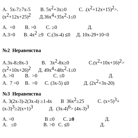
2
2
2
А. 5х-7≥7х-5 В. 5х
+3х≥0 С. .(х
+12х+15)
>.
2
2
4
2
(х
+12х+25)
Д.36х
+35х
-1≤0
А. <0 В. >0 С. ≥0 Д.
2
А.3>0 В. 4х
≥9 С.(3х-4)
≤
0 Д. 10х-29+10<0
№2 Неравенства
2
2
2
А.3х-8≥8х-3 В. 3х
-8х≥0 С.(х
+10х+16)
>
2
2
4
2
(х
+10х+26)
Д. 49х
+48х
-1≤0
А. >0 В. >0 С. ≤0 Д.
2
А. 7 >0 В. >0 С. (3х-5)
≤
0 Д. (2х
+3х-20)
№3 Неравенства
2
3
А. 3(2х-3)-2(3х-4) ≥1-4х В 36х
≥25 С. (х+5)
+
3
3
6
3
(х-3)
≥2(х+1)
Д. (3х-4)
> (4х-3)
А. >0 В ≥0 С.
≥0
Д.
А. ≤0 В. >0 С.
≤
0 Д.