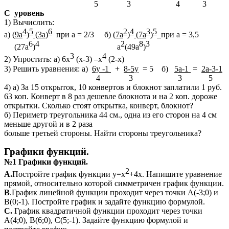
5 3 4 3
С уровень
1) Вычислить:
4
5
6
2
4
3
5
а)
(9а
)
(3а)
при а = 2/3 б)
(7а
)
(7а
)
при а = 3,5
6
4
2
8
3
(27а
)
а
(49а
)
3
4
2) Упростить: а) 6х
(х-3) –х
(2-х)
3) Решить уравнения: а)
6y -1
+
8-5y
= 5 б)
5а-1
=
2а-3-1
4 3 3 5
4) а) За 15 открыток, 10 конвертов и блокнот заплатили 1 руб.
63 коп. Конверт в 8 раз дешевле блокнота и на 2 коп. дороже
открытки. Сколько стоят открытка, конверт, блокнот?
б) Периметр треугольника 44 см., одна из его сторон на 4 см
меньше другой и в 2 раза
больше третьей стороны. Найти стороны треугольника?
Графики функций.
№1 Графики функций.
2
А.
Постройте график функции у=х
+4х. Напишите уравнение
прямой, относительно которой симметричен график функции.
В
.График линейной функции проходит через точки А(-3;0) и
В(0;-1). Постройте график и задайте функцию формулой.
С.
График квадратичной функции проходит через точки
А(4;0), В(6;0), С(5;-1). Задайте функцию формулой и