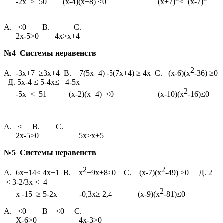
-2х ≥ 50 (х-4)(х+8) <0 (х+7)
≤ (х-7)
А. <0 В. С.
2х-5>0 4х>х+4
№4 Системы неравенств
2
А. -3х+7 ≥3х+4 В. 7(5х+4) -5(7х+4) ≥ 4х С. (х-6)(х
-36) ≥0
Д. 5х-4 ≤ 5-4х≤ 4-5х
2
-5х < 51 (х-2)(х+4) <0 (х-10)(х
-16)≤0
А. < В. С.
2х-5>0 5х>х+5
№5 Системы неравенств
2
2
А. 6х+14< 4х+1 В. х
+9х+8≥0 С. (х-7)(х
-49) ≥0 Д. 2
< 3-2/3х < 4
2
х -15 ≥ 5-2х -0,3х≥ 2,4 (х-9)(х
-81)≤0
А. <0 В <0 С.
Х-6>0 4х-3>0