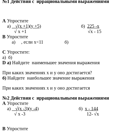
№1 Действия с иррациональными выражениями
А
Упростите
а)
√(x +1)(y +5)
б)
225 -x
√ x +1 √x - 15
B
Упростите
а) , если х<11 б)
С
Упростите:
а) б)
D а)
Найдите наименьшее значения выражения
При каких значениях х и у оно достигается?
б)
Найдите наибольшее значение выражения
При каких значениях х и у оно достигается
№2 Действия с иррациональными выражениями
А
Упростите
а)
√(x -3)(y -4)
б)
x - 144
√ x -3 12- √x
B
Упростите