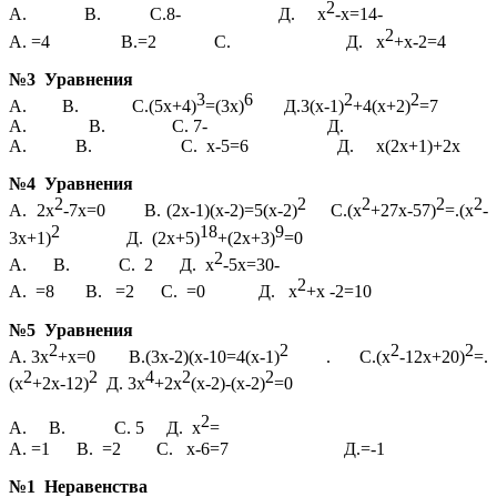
2
А. В. С.8- Д. х
-х=14-
2
А. =4 В.=2 С. Д. х
+х-2=4
№3 Уравнения
3
6
2
2
А. В. С.(5х+4)
=(3х)
Д.3(х-1)
+4(х+2)
=7
А. В. С. 7- Д.
А. В. С. х-5=6 Д. х(2х+1)+2х
№4 Уравнения
2
2
2
2
2
А. 2х
-7х=0 В. (2х-1)(х-2)=5(х-2)
С.(х
+27х-57)
=.(х
-
2
18
9
3х+1)
Д. (2х+5)
+(2х+3)
=0
2
А. В. С. 2 Д. х
-5х=30-
2
А. =8 В. =2 С. =0 Д. х
+х -2=10
№5 Уравнения
2
2
2
2
А. 3х
+х=0 В.(3х-2)(х-10=4(х-1)
. С.(х
-12х+20)
=.
2
2
4
2
2
(х
+2х-12)
Д. 3х
+2х
(х-2)-(х-2)
=0
2
А. В. С. 5 Д. х
=
А. =1 В. =2 С. х-6=7 Д.=-1
№1 Неравенства