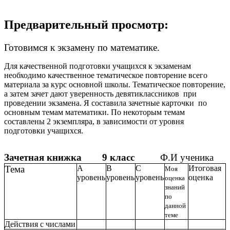
Предварительный просмотр:
Готовимся к экзамену по математике.
Для качественной подготовки учащихся к экзаменам
необходимо качественное тематическое повторение всего
материала за курс основной школы. Тематическое повторение,
а затем зачет дают уверенность девятиклассников при
проведении экзамена. Я составила зачетные карточки по
основным темам математики. По некоторым темам
составлены 2 экземпляра, в зависимости от уровня
подготовки учащихся.
Зачетная книжка 9 класс
Ф.И ученика
Тема
А
В
С
Итоговая
Моя
уровень
уровень
уровень
оценка
оценка
знаний
по
данной
теме
Действия с числами