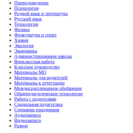
Природоведение
Психология
Родной язык и литература
Русский язык
Технология
Физика
Физкультура и спорт
Химия
Экология
Экономика
Администрирование школы
Внеклассная работа
Классное руководство
Материалы МО
Материалы для родителей
Материалы к аттестации
Междисциплинарное обобщение
Общепедагогические технологии
Работа с родителями
Социальная педагогика
Сценарии праздников
Аудиозаписи
Видеозаписи
Разное