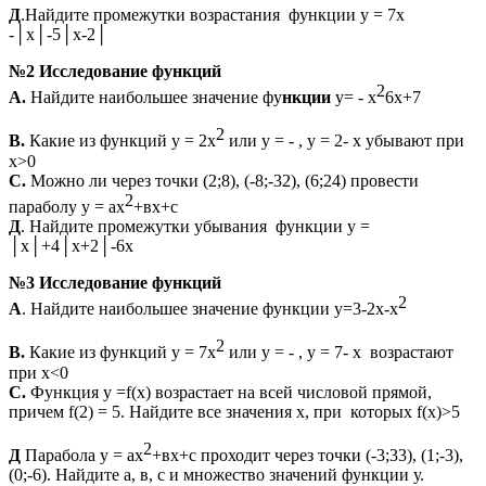
Д
.Найдите промежутки возрастания функции у = 7х
-│х│-5│х-2│
№2 Исследование функций
2
А.
Найдите наибольшее значение фу
нкции
у= - х
6х+7
2
В.
Какие из функций у = 2х
или у = - , у = 2- х убывают при
х>0
С.
Можно ли через точки (2;8), (-8;-32), (6;24) провести
2
параболу у = ах
+вх+с
Д
. Найдите промежутки убывания функции у =
│х│+4│х+2│-6х
№3 Исследование функций
2
А
. Найдите наибольшее значение функции у=3-2х-х
2
В.
Какие из функций у = 7х
или у = - , у = 7- х возрастают
при х<0
С.
Функция у =f(х) возрастает на всей числовой прямой,
причем f(2) = 5. Найдите все значения х, при которых f(х)>5
2
Д
Парабола у = ах
+вх+с проходит через точки (-3;33), (1;-3),
(0;-6). Найдите а, в, с и множество значений функции у.