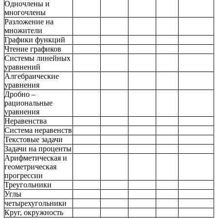
Одночлены и
многочлены
Разложение на
множители
Графики функций
Чтение графиков
Системы линейных
уравнений
Алгебраические
уравнения
Дробно –
рациональные
уравнения
Неравенства
Система неравенств
Текстовые задачи
Задачи на проценты
Арифметическая и
геометрическая
прогрессии
Треугольники
Углы
четырехугольники
Круг, окружность