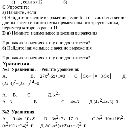
а) , если х>12 б)
С
Упростите:
а) Найдите , если
б) Найдите значение выражения , если b и с – соответственно
длины катета и гипотенузы прямоугольного треугольника,
периметр которого равен 11.
D а)
Найдите наименьшее значения выражения
При каких значениях х и у оно достигается?
б)
Найдите наименьшее значение выражения
При каких значениях х и у оно достигается?
Уравнения.
№1 Уравнения.
Решить уравнения:
2
А. В. 27х
-6х+1=0 С. │5х-4│=│8-5х│ Д.
7
14
(2х-3)
+(2х-1)
=0
2
А. В. С. Д. х
=
2
А.=3 В.= С. =4х-3 Д.(4х
-4х-3)=0
№2 Уравнения
2
2
2
А. 9+4х=10х-9 В. 3х
+2х+17=0 С.(х
+10х+16)
+.
2
2
4
2
2
(х
+11х+24)
=0 Д.2х
-х
(х+2)-(х+2)
=0