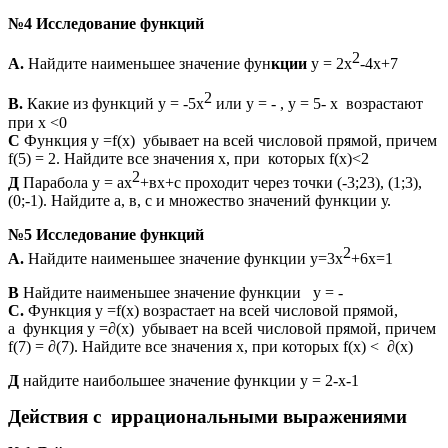
№4 Исследование функций
2
А.
Найдите наименьшее значение фун
кции
у = 2х
-4х+7
2
В.
Какие из функций у = -5х
или у = - , у = 5- х возрастают
при х <0
С
Функция у =f(х) убывает на всей числовой прямой, причем
f(5) = 2. Найдите все значения х, при которых f(х)<2
2
Д
Парабола у = ах
+вх+с проходит через точки (-3;23), (1;3),
(0;-1). Найдите а, в, с и множество значений функции у.
№5 Исследование функций
2
А.
Найдите наименьшее значение функции у=3х
+6х=1
В
Найдите наименьшее значение функции у = -
С.
Функция у =f(х) возрастает на всей числовой прямой,
а
функция у =∂(х) убывает на всей числовой прямой, причем
f(7) = ∂(7). Найдите все значения х, при которых f(х) < ∂(х)
Д
найдите наибольшее значение функции у = 2-х-1
Действия с иррациональными выражениями