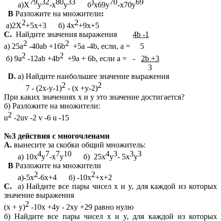
79
32
80
33
)
70
69
а)Х
у
-х
у
б
х69у
-х70у
B
Разложите на множители
:
2
2
а)2Х
+5х+3 б) 4х
+9х+5
С.
Найдите значения выражения
4b -1
2
2
а) 25а
-40аb +16b
+5a -4b, если, а = 5
2
2
б) 9а
-12аb +4b
+9a + 6b, если а = -
2b +3
3
D.
а)
Найдите наибольшее значение выражения
2
2
7 - (2x-y-1)
- (x +y-2)
При каких значениях х и y это значение достигается?
б) Разложите на множители:
2
u
-2uv -2 v -6 u -15
№3 действия с многочленами
A.
вынесите за скобки общий множитель:
4
7
7
10
4
3
3
3
а) 10х
у
-х
у
б) 25х
у
- 5х
у
B
Разложите на множители
2
2
а)-5х
-6х+4 б) -10х
+х+2
С.
а) Найдите все пары чисел х и y, для каждой из которых
значение выражения
2
(х + y)
-10x +4y - 2xy +29 равно нулю
б) Найдите все пары чисел х и y, для каждой из которых