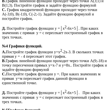
В
.График линейной функции проходит через точки А(3;1) и
В(1;3). Постройте график и задайте функцию формулой
С.
График квадратичной функции проходит через точки
А(-3;0), В(-1;0), С(-2;-1). Задайте функцию формулой и
постройте график.
2
Д.
Постройте график функции у =│х
-6х+5│. При каких
значениях с прямая у = с пересекает построенный график в
трех точках.
№4 Графики функций.
2
А.
Постройте график функции у=х
-2х-3. В скольких точках
прямая у = - 4 пересекает этот график.
В
.График линейной функции проходит через точки А(9;-18) и
точку пересечения прямых у=х-7 и у=8х.. Постройте график и
задайте функцию формулой
С.
Постройте график функции у =. При каких значениях м
прямая у=м пересекает график данной функции в
единственной точке.
2
Д.
Постройте график функции у =│х
-6х+5│. При каких
значениях с прямая у = с пересекает построенный график в
трех точках.