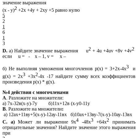
значение выражения
2
(х - y)
+2x +4y + 2xy +5 равно нулю
5
2
1
6
1
3
2
2
D.
а) Найдите значение выражения
u
+ 4u +4uv +8v +4v
если u = - х – 1, v = x –
3
б) Не выполняя умножения многочленов p(x) = 3+2x-4x
и
3
2
g(x) = 2х
+3х
-4х -17 найдите сумму всех коэффициентов
произведения p(x) * g(x).
№4 действия с многочленами
А
. Разложите на множители:
а) 7х-32в(х-у)-7у б)11х+12в (х-у0-11у
В
. Разложите на множители
:
а) 12ах+11ву+5(х-у)-12ау-11вх б)10ах+13ву-7(х-у)-10ау-13вх
4
3
2
С. а)
Может ли выражение 9х
-48х
+64х
принимать
отрицательные значения? Найдите значение этого выражения
при