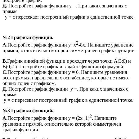
постройте график.
Д.
Постройте график функции у =. При каких значениях с
прямая
у = с пересекает построенный график в единственной точке.
№2 Графики функций.
2
А.
Постройте график функции у=х
-8х. Напишите уравнение
прямой, относительно которой симметричен график функции
В
.График линейной функции проходит через точки А(3;0) и
В(0;-1). Постройте график и задайте функцию формулой
С.
Постройте график функции у = 6. Напишите уравнения
всех прямых, параллельных оси абсцисс, которые не имеют
общих точек с графиком.
Д.
Постройте график функции у =. При каких значениях с
прямая
у = с пересекает построенный график в единственной точке.
№3 Графики функций.
2
А.
Постройте график функции у = (2х+1)
. Напишите
уравнение прямой, относительно которой симметричен
график функции