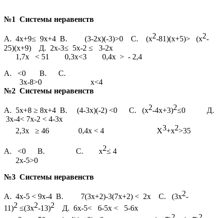
№1 Системы неравенств
2
2
А. 4х+9≤ 9х+4 В. (3-2х)(-3)>0 С. (х
-81)(х+5)> (х
-
25)(х+9) Д. 2х-3≤ 5х-2 ≤ 3-2х
1,7х < 51 0,3х<3 0,4х > - 2,4
А. <0 В. С.
3х-8>0 х<4
№2 Системы неравенств
2
2
А. 5х+8 ≥ 8х+4 В. (4-3х)(-2) <0 С. (х
-4х+3)
≤0 Д.
3х-4< 7х-2 < 4-3х
3
2
2,3х ≥ 46 0,4х < 4 Х
+х
>35
2
А. <0 В. С. х
≤ 4
2х-5>0
№3 Системы неравенств
2
А. 4х-5 < 9х-4 В. 7(3х+2)-3(7х+2) < 2х С. (3х
-
2
2
2
11)
≤(3х
-13)
Д. 6х-5< 6-5х < 5-6х
2
2