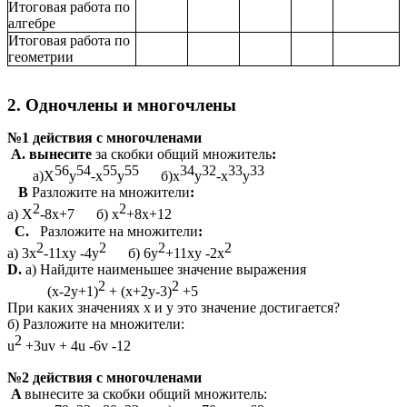
Итоговая работа по
алгебре
Итоговая работа по
геометрии
2. Одночлены и многочлены
№1 действия с многочленами
A. вынесите
за скобки общий множитель
:
56
54
55
55
34
32
33
33
а)Х
у
-х
у
б)х
у
-х
у
B
Разложите на множители
:
2
2
а) Х
-8х+7 б) х
+8х+12
С.
Разложите на множители
:
2
2
2
2
а) 3х
-11хy -4y
б) 6y
+11хy -2x
D.
а) Найдите наименьшее значение выражения
2
2
(x-2y+1)
+ (x+2y-3)
+5
При каких значениях х и y это значение достигается?
б) Разложите на множители:
2
u
+3uv + 4u -6v -12
№2 действия с многочленами
A
вынесите за скобки общий множитель: