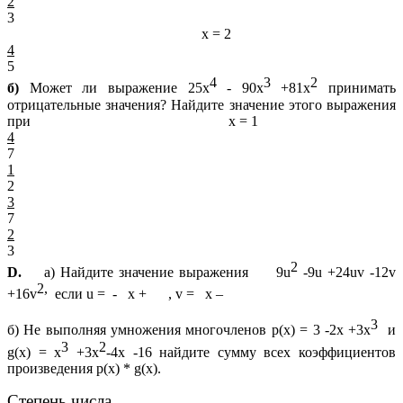
2
3
х = 2
4
5
4
3
2
б)
Может ли выражение 25х
- 90х
+81х
принимать
отрицательные значения? Найдите значение этого выражения
при х = 1
4
7
1
2
3
7
2
3
2
D.
а) Найдите значение выражения
9u
-9u +24uv -12v
2,
+16v
если u = - х + , v = x –
3
б) Не выполняя умножения многочленов p(x) = 3 -2x +3x
и
3
2
g(x) = х
+3х
-4х -16 найдите сумму всех коэффициентов
произведения p(x) * g(x).
Степень числа