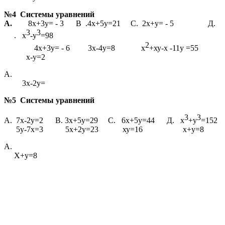
№4 Системы уравнений
А.
8х+3у= - 3 В .4х+5у=21 С. 2х+у= - 5 Д.
3
3
. х
-у
=98
2
4х+3у= - 6 3х-4у=8 х
+ху-х -11у =55
х-у=2
А.
3х-2у=
№5 Системы уравнений
3
3
А. 7х-2у=2 В. 3х+5у=29 С. 6х+5у=44 Д. х
+у
=152
5у-7х=3 5х+2у=23 ху=16 х+у=8
А.
Х+у=8