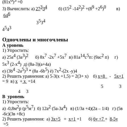
6
3
(81х
)
=0
3
4
2
2
2
9
6
0
3) Вычислить: а)
27
3
б) (15
-14
)
+(8
+2
)
в)
6
64
5
4
3
3
5
3
4
4
Одночлены и многочлены
А уровень
1) Упростить:
4
3
2
7
7
7
14
5
2
а) 25а
(3а
)
б) 8x
-2x
+5х
в) 81а
с
п: (9ас
п) г)
3
4
5х
(2-х
) д) (8а-3)(а+4а)
4
5
3
5
2
е) (3b
-2a
)
* (8a -6b
) ё) 7x
-(2x -y)4
2) Решить уравнения: а) 5-3(х +1,5) = 2(3+ х) б)
х+8
-
5х+1
= 9 в)
х
+
х
=14
5 3
4 3
В уровень
1) Упростить:
2
5
7
2
4
а) -0,8м
р (р
м
) б) 12а
(5а-3а
) в) (1/3а +4)(2а – 1/4) г) (5в
-6с)(3в +8с)
2) Решить уравнения: а)
3х+5
+
х+1
=1 б)
6y +7
+
8-5y
=5