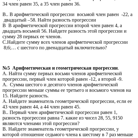
34 член равен 35, а 35 член равен 36.
В.. В арифметической прогрессии восьмой член равен -22, а
двадцатый –58. Найти разность прогрессии
В В арифметической прогрессии второй член равен 4, а
двадцать восьмой 56. Найдите разность этой прогрессии и
сумму 28 первых ее членов.
С.Найдите сумму всех членов арифметической прогрессии
8;6;… с шестого по двенадцатый включительно?
№5 Арифметическая и геометрическая прогрессии
.
А. Найти сумму первых восьми членов арифметической
прогрессии, первый член которой равен -12, а второй -9.
А. Сумма шестого и десятого членов арифметической
прогрессии меньше суммы ее третьего и восьмого членов на
15. Найдите разность.
А. Найдите знаменатель геометрической прогрессии, если ее
43 член равен 44, а 44 член равен 45.
В.. Первый член арифметической прогрессии равен 1,
разность прогрессии равна 7. какие из чисел 28, 55, 9150
являются членами этой прогрессии?
В. Найдите знаменатель геометрической прогрессии, у
которой отношение седьмого члена к шестому в 7 раз меньше