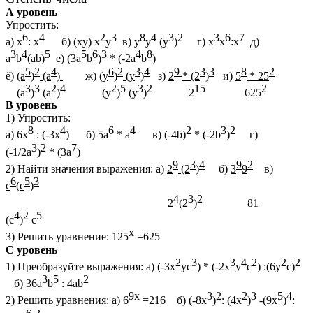
А уровень
Упростить:
6
4
2
3
8
4
3
2
3
6
7
а) х
: х
б) (xy) x
y
в) y
y
(y
)
г) х
х
:х
д)
3
4
5
5
6
3
4
8
а
b
(ab)
е) (3а
b
)
* (-2a
b
)
5
2
4
6
2
3
4
9
3
3
8
2
ё)
(а
)
(а
)
ж)
(y
)
(y
)
з)
2
* (2
)
и)
5
* 25
3
3
2
4
2
5
3
2
15
2
(а
)
(а
)
(y
)
(y
)
2
625
В уровень
1) Упростить:
8
4
6
4
2
3
2
а) 6х
: (-3х
)
б) 5а
* а
в) (-4b)
* (-2b
)
г)
3
2
7
(-1/2a
)
* (3а
)
9
3
4
9
2
2) Найти значения выражения: а)
2
(2
)
б)
3
9
в)
6
5
3
с
(с
)
4
3
2
2
(2
)
81
4
2
5
(с
)
с
х
3) Решить уравнение: 125
=625
С уровень
2
3
3
4
2
2
2
1) Преобразуйте выражения: а) (-3х
yc
) * (-2x
y
c
) :(6y
c)
3
5
2
б) 36а
b
: 4ab
9х
3
2
2
3
5
4
2) Решить уравнения: а) 6
=216 б) (-8х
)
: (4х
)
-(9х
)
: