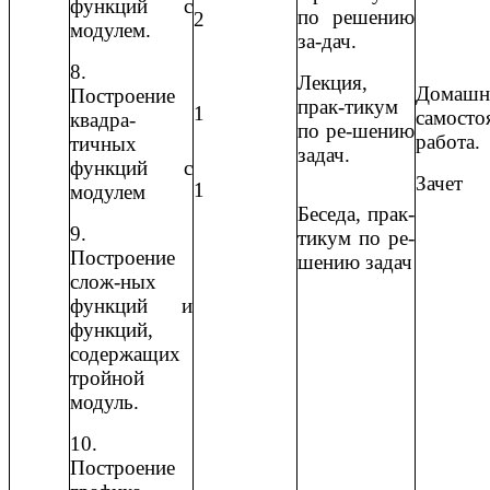
функций с
по решению
2
модулем.
за-дач.
8.
Лекция,
Домашн
Построение
прак-тикум
1
самосто
квадра-
по ре-шению
работа.
тичных
задач.
функций с
Зачет
1
модулем
Беседа, прак-
9.
тикум по ре-
Построение
шению задач
слож-ных
функций и
функций,
содержащих
тройной
модуль.
10.
Построение