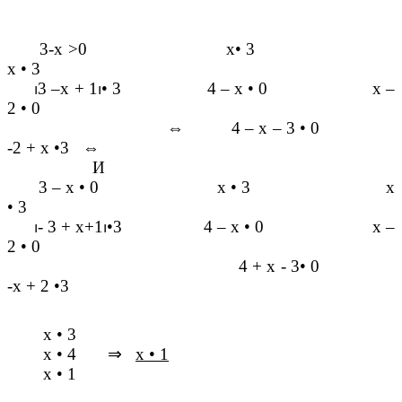
3-х >0 х
•
3
х
•
3
⏐
3 –х + 1
⏐•
3 4 – х
•
0
х –
2
•
0
⇔
4 – х – 3
•
0
-2 + х
•
3
⇔
И
3 – х
•
0 х
•
3 х
•
3
⏐
- 3 + х+1
⏐•3
4 – х
•
0 х –
2
•
0
4 + х - 3
•
0
-х + 2
•
3
х
•
3
х
•
4
⇒
х
•
1
х
•
1