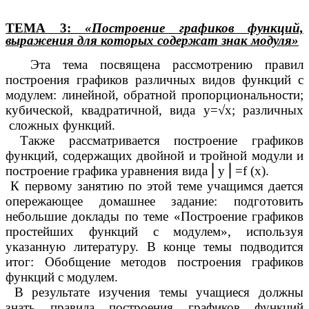
ТЕМА 3
:
«Построение графиков функций,
выражения для которых содержат знак модуля»
Эта тема посвящена рассмотрению правил
построения графиков различных видов функций с
модулем: линейной, обратной пропорциональности;
кубической, квадратичной, вида y=
√
x; различных
сложных функций.
Также рассматривается построение графиков
функций, содержащих двойной и тройной модули и
построение графика уравнения вида
⎜
y
⎜
=f (x).
К первому занятию по этой теме учащимся дается
опережающее домашнее задание: подготовить
небольшие доклады по теме «Построение графиков
простейших функций с модулем», используя
указанную литературу. В конце темы подводится
итог: Обобщение методов построения графиков
функций с модулем.
В результате изучения темы учащиеся должны
знать правила построения графиков функций