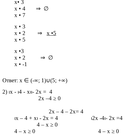
х
•
3
х
•
4
⇒
∅
х
•
7
х
•
3
х
•
2
⇒
х
•
5
х
•
5
х
•
3
х
•
2
⇒
∅
х
•
-1
Ответ: х
∈
(-
∞
; 1)
∪
(5; +
∞
)
2)
⏐
х -
⏐
4 - х
⏐⏐
- 2х = 4
2х –4
≥
0
2х – 4 – 2х= 4
⏐
х – 4 + х
⏐
- 2х = 4
⏐
2х -4
⏐
- 2х =4
4 – х
≥
0
4 – х
≥
0 4 – х
≥
0