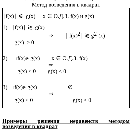
Метод возведения в квадрат.
∣
f(x)
∣
≶
g(x) x
∈
О.Д.З. f(x) и g(x)
1)
∣
f(x)
∣
≷
g(x)
2
2
⇒
∣
f(x)
∣
≷
g
(x)
g(x)
≥
0
2)
⏐
f(x)
⏐•
g(x) x
∈
О.Д.З. f(x)
⇒
g(x) < 0 g(x) < 0
3)
⏐
f(x)
⏐•
g(x)
∅
⇒
g(x) < 0 g(x) < 0
Примеры решения неравенств методом
возведения в квадрат