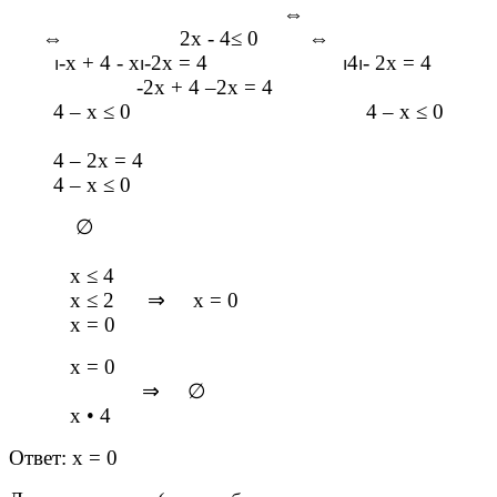
⇔
⇔
2х - 4
≤
0
⇔
⏐
-х + 4 - х
⏐
-2х = 4
⏐
4
⏐
- 2х = 4
-2х + 4 –2х = 4
4 – х
≤
0 4 – х
≤
0
4 – 2х = 4
4 – х
≤
0
∅
х
≤
4
х
≤
2
⇒
х = 0
х = 0
х = 0
⇒
∅
х
•
4
Ответ: х = 0