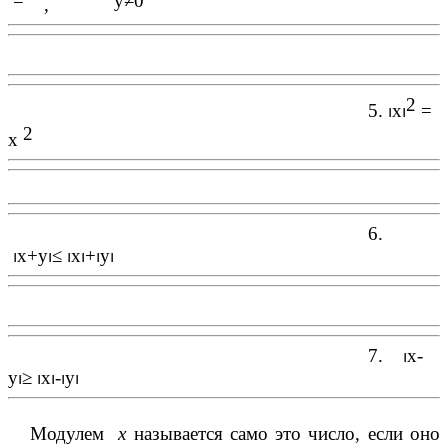
=
у
≠0
,
2
5.
⏐
х
⏐
=
2
х
6.
⏐
х+у
⏐≤
⏐
х
⏐
+
⏐
у
⏐
7.
⏐
х-
у
⏐≥
⏐
х
⏐
-
⏐
у
⏐
Модулем
х
называется само это число, если оно