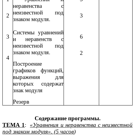
неравенства с
неизвестной под
2
3
знаком модуля.
Системы уравнений
3
6
и неравенств с
неизвестной под
знаком модуля.
2
4
Построение
графиков функций,
выражения для
которых содержат
знак модуля
Резерв
Содержание программы.
ТЕМА 1
:
«Уравнения и неравенства с неизвестной
под знаком модуля». (5 часов
)