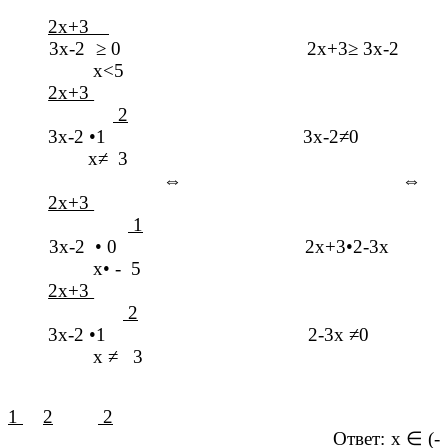
2х+3
3х-2
≥
0
2х+3
≥
3х-2
х<5
2х+3
2
3х-2
•1
3х-2
≠
0
х
≠
3
⇔
⇔
2х+3
1
3х-2
•
0
2х+3
•
2-3х
х
•
- 5
2х+3
2
3х-2
•1
2-3х
≠
0
х
≠
3
1
2
2
Ответ: х
∈
(-