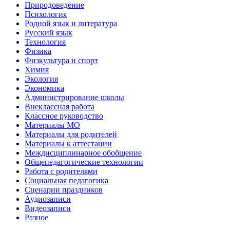
Природоведение
Психология
Родной язык и литература
Русский язык
Технология
Физика
Физкультура и спорт
Химия
Экология
Экономика
Администрирование школы
Внеклассная работа
Классное руководство
Материалы МО
Материалы для родителей
Материалы к аттестации
Междисциплинарное обобщение
Общепедагогические технологии
Работа с родителями
Социальная педагогика
Сценарии праздников
Аудиозаписи
Видеозаписи
Разное