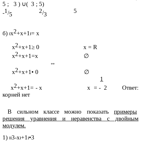
5 ; 3 )
∪
( 3 ; 5)
1
2
5
-
/
/
5
3
2
б)
⏐
х
+х+1
⏐
= х
2
х
+х+1
≥
0
х = R
2
х
+х+1=х
∅
⇔
2
х
+х+1
•
0
∅
1
2
х
+х+1= - х х = - 2 Ответ:
корней нет
В сильном классе можно показать
примеры
решения уравнения и неравенства с двойным
модулем.
1)
⏐⏐
3-х
⏐
+1
⏐•
3