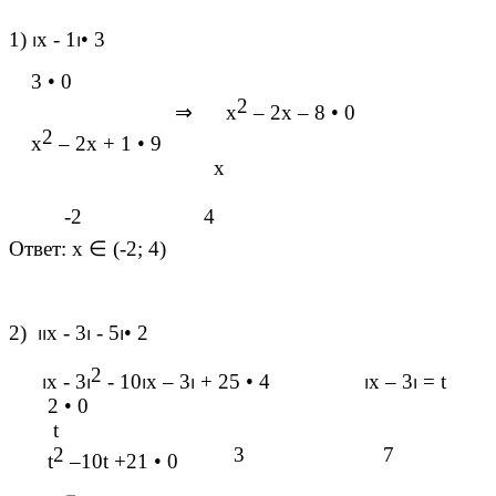
1)
⏐
х - 1
⏐•
3
3
•
0
2
⇒
х
– 2х – 8
•
0
2
х
– 2х + 1
•
9
х
-2 4
Ответ: х
∈
(-2; 4)
2)
⏐⏐
х - 3
⏐
- 5
⏐•
2
2
⏐
х - 3
⏐
- 10
⏐
х – 3
⏐
+ 25
•
4
⏐
х – 3
⏐
= t
2
•
0
t
2
3 7
t
–10t +21
•
0