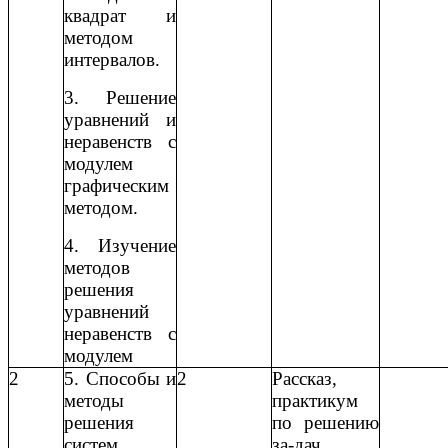
квадрат и
методом
интервалов.
3. Решение
уравнений и
неравенств с
модулем
графическим
методом.
4. Изучение
методов
решения
уравнений
неравенств с
модулем
2
5. Способы и
2
Рассказ,
методы
практикум
решения
по решению
систем
за-дач.