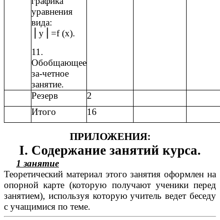
графика
уравнения
вида:
⎜
y
⎜
=f (x).
11.
Обобщающее
за-четное
занятие.
Резерв
2
Итого
16
ПРИЛОЖЕНИЯ:
Ι
. Содержание занятий курса.
1 занятие
Теоретический материал этого занятия оформлен на
опорной карте (которую получают ученики перед
занятием), используя которую учитель ведет беседу
с учащимися по теме.