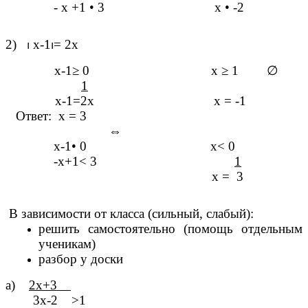
- х +1
•
3 х
•
-2
2)
⏐
х-1
⏐
= 2х
х-1
≥
0
х
≥
1
∅
1
х-1=2х х = -1
Ответ: х = 3
⇔
х-1
•
0 х< 0
-х+1< 3
1
х = 3
В зависимости от класса (сильный, слабый):
решить самостоятельно (помощь отдельным
ученикам)
разбор у доски
а)
2х+3
3х-2 >1