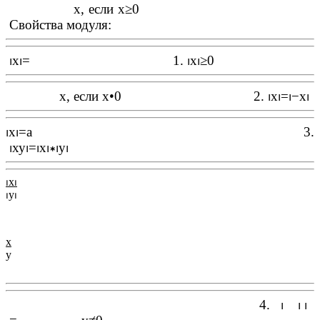
x, если x
≥0
Свойства модуля:
⏐
x
⏐=
1.
⏐
х
⏐≥0
x, если x
•0
2.
⏐
х
⏐=⏐−
х
⏐
⏐
x
⏐=
a 3.
⏐
ху
⏐=⏐
х
⏐∗⏐
у
⏐
⏐
х
⏐
⏐
у
⏐
х
у
4.
⏐
⏐
⏐