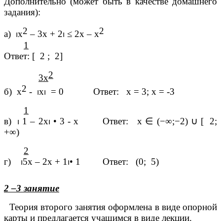
Дополнительно (может быть в качестве домашнего
задания):
2
2
а)
⏐
х
– 3х + 2
⏐
≤
2х – х
1
Ответ:
[
2 ; 2
]
2
3х
2
б) х
-
⏐
х
⏐
= 0 Ответ: х = 3; х = -3
1
в)
⏐
1 – 2х
⏐
•
3 - х Ответ: х
∈
(−∞;−2)
∪
[
2;
+
∞)
2
г)
⏐
5х – 2х + 1
⏐•
1 Ответ:
(0;
5)
2 –3 занятие
Теория второго занятия оформлена в виде опорной
карты и предлагается учащимся в виде лекции.