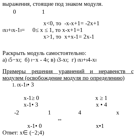
выражения, стоящие под знаком модуля.
0 1
х<0, то -х-х+1= -2х+1
⏐
х
⏐+⏐
х-1
⏐
= 0
≤
х
≤
1, то х-х+1=1
х>1, то х+х-1= 2х-1
Раскрыть модуль самостоятельно:
а)
⏐5−
х
⏐
; б)
⏐−
х - 4
⏐
; в)
⏐
3-х
⏐
; г)
⏐
х
⏐+⏐
4-х
⏐
Примеры решения уравнений и неравенств с
модулем (освобождение модуля по определению)
⏐
х-1
⏐•
3
х-1
≥
0
х
≥
1
х-1
•
3
х
•
4
-2 1 4 х
⇔
х-1
•
0
х
•1
Ответ: х
∈
(−2;4)