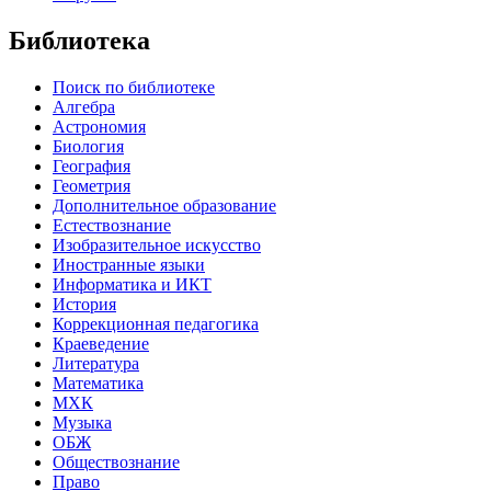
Библиотека
Поиск по библиотеке
Алгебра
Астрономия
Биология
География
Геометрия
Дополнительное образование
Естествознание
Изобразительное искусство
Иностранные языки
Информатика и ИКТ
История
Коррекционная педагогика
Краеведение
Литература
Математика
МХК
Музыка
ОБЖ
Обществознание
Право