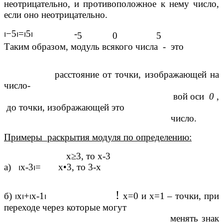
неотрицательно, и противоположное к нему число,
если оно неотрицательно.
⏐−5⏐=⏐5⏐
-
5 0 5
Таким образом, модуль всякого числа - это
расстояние от точки, изображающей на
число-
вой оси
0
,
до точки, изображающей это
число.
Примеры раскрытия модуля по определению:
х
≥3,
то х-3
а)
⏐
x-3
⏐=
х
•3,
то 3-х
!
б)
⏐
х
⏐+⏐
х-1
⏐
х=0 и х=1 – точки, при
переходе через которые могут
менять знак