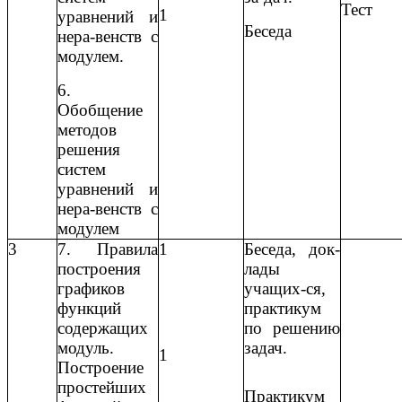
Тест
1
уравнений и
Беседа
нера-венств с
модулем.
6.
Обобщение
методов
решения
систем
уравнений и
нера-венств с
модулем
3
7. Правила
1
Беседа, док-
построения
лады
графиков
учащих-ся,
функций
практикум
содержащих
по решению
модуль.
задач.
1
Построение
простейших
Практикум