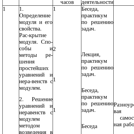
часов
деятельности
1
1.
1
Беседа,
Определение
практикум
модуля и его
по решению
свойства.
задач.
Рас-крытие
модуля. Спо-
собы и
2
Лекция,
методы ре-
практикум
шения
по решению
простейших
задач.
уравнений и
1
нера-венств с
модулем.
Беседа,
практикум
2. Решение
по решению
Разноур
уравнений и
1
задач.
вая
неравенств с
самост
модулем
ная раб
методом
Беседа
возведения в