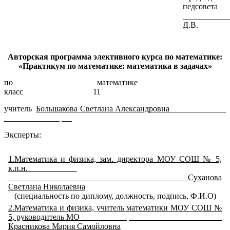
педсовета
___________
Д.В.
Авторская программа элективного курса по математике:
«Практикум по математике: математика в задачах»
по математике
класс 11
учитель
Большакова Светлана Александровна
,
Эксперты:
1.Математика и физика, зам. директора МОУ СОШ № 5,
к.п.н.
.
Суханова
Светлана Николаевна
(специальность по диплому, должность, подпись, Ф.И.О)
2.Математика и физика, учитель математики МОУ СОШ №
5, руководитель МО
.
Красникова Мария Самойловна