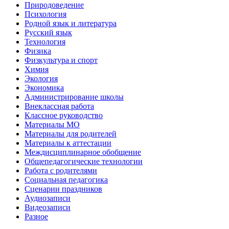
Природоведение
Психология
Родной язык и литература
Русский язык
Технология
Физика
Физкультура и спорт
Химия
Экология
Экономика
Администрирование школы
Внеклассная работа
Классное руководство
Материалы МО
Материалы для родителей
Материалы к аттестации
Междисциплинарное обобщение
Общепедагогические технологии
Работа с родителями
Социальная педагогика
Сценарии праздников
Аудиозаписи
Видеозаписи
Разное