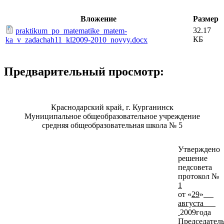
Вложение
Размер
32.17
praktikum_po_matematike_matem-
КБ
ka_v_zadachah11_kl2009-2010_novyy.docx
Предварительный просмотр:
Краснодарский край, г. Курганинск
Муниципальное общеобразовательное учреждение
средняя общеобразовательная школа № 5
Утверждено
решение
педсовета
протокол №
1
от «
29
»
августа
2009года
Председател