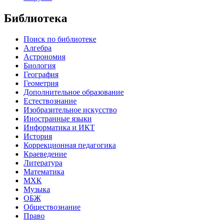
Библиотека
Поиск по библиотеке
Алгебра
Астрономия
Биология
География
Геометрия
Дополнительное образование
Естествознание
Изобразительное искусство
Иностранные языки
Информатика и ИКТ
История
Коррекционная педагогика
Краеведение
Литература
Математика
МХК
Музыка
ОБЖ
Обществознание
Право