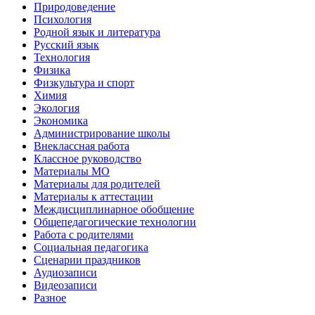
Природоведение
Психология
Родной язык и литература
Русский язык
Технология
Физика
Физкультура и спорт
Химия
Экология
Экономика
Администрирование школы
Внеклассная работа
Классное руководство
Материалы МО
Материалы для родителей
Материалы к аттестации
Междисциплинарное обобщение
Общепедагогические технологии
Работа с родителями
Социальная педагогика
Сценарии праздников
Аудиозаписи
Видеозаписи
Разное