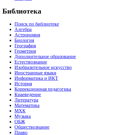
Библиотека
Поиск по библиотеке
Алгебра
Астрономия
Биология
География
Геометрия
Дополнительное образование
Естествознание
Изобразительное искусство
Иностранные языки
Информатика и ИКТ
История
Коррекционная педагогика
Краеведение
Литература
Математика
МХК
Музыка
ОБЖ
Обществознание
Право