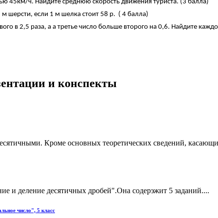
стью 45км/ч. Найдите среднюю скорость движения туриста. (3 балла)
 м шерсти, если 1 м шелка стоит 58 р. ( 4 балла)
го в 2,5 раза, а а третье число больше второго на 0,6. Найдите каждое
езентации и конспекты
десятичными. Кроме основных теоретических сведений, касающи
е и деление десятичных дробей".Она содерэжит 5 заданий....
льное число", 5 класс