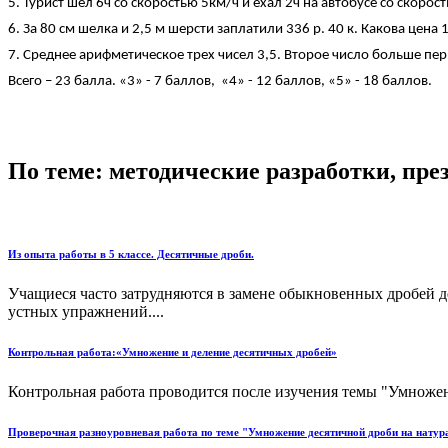
5. Турист шел 6ч со скоростью 5км/ч и ехал 2ч на автобусе со скоро
6. За 80 см шелка и 2,5 м шерсти заплатили 336 р. 40 к. Какова цена 1
7. Среднее арифметическое трех чисел 3,5. Второе число больше перво
Всего – 23 балла. «3» - 7 баллов, «4» - 12 баллов, «5» - 18 баллов.
По теме: методические разработки, пр
Из опыта работы в 5 классе. Десятичные дроби.
Учащиеся часто затрудняются в замене обыкновенных дробей 
устных упражнений....
Контрольная работа:«Умножение и деление десятичных дробей»
Контрольная работа проводится после изучения темы "Умножени
Проверочная разноуровневая работа по теме "Умножение десятичной дроби на натура