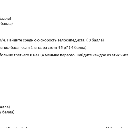
 балла)
 балла)
м/ч. Найдите среднюю скорость велосипедиста. ( 3 балла)
кг колбасы, если 1 кг сыра стоит 95 р? ( 4 балла)
больше третьего и на 0,4 меньше первого. Найдите каждое из этих чисе
балла)
2 балла)