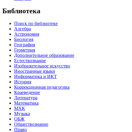
Библиотека
Поиск по библиотеке
Алгебра
Астрономия
Биология
География
Геометрия
Дополнительное образование
Естествознание
Изобразительное искусство
Иностранные языки
Информатика и ИКТ
История
Коррекционная педагогика
Краеведение
Литература
Математика
МХК
Музыка
ОБЖ
Обществознание
Право