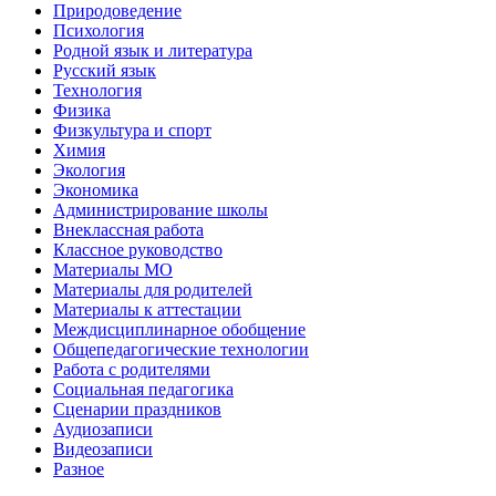
Природоведение
Психология
Родной язык и литература
Русский язык
Технология
Физика
Физкультура и спорт
Химия
Экология
Экономика
Администрирование школы
Внеклассная работа
Классное руководство
Материалы МО
Материалы для родителей
Материалы к аттестации
Междисциплинарное обобщение
Общепедагогические технологии
Работа с родителями
Социальная педагогика
Сценарии праздников
Аудиозаписи
Видеозаписи
Разное