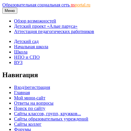
Образовательная социальная сеть
ns
portal.ru
Меню
Обзор возможностей
Детский проект «Алые паруса»
Аттестация педагогических работников
Детский сад
Начальная школа
Школа
НПО и СПО
ВУЗ
Навигация
Вход/регистрация
Главная
Мой мини-сайт
Ответы на вопросы
Поиск по сайту
Сайты классов, групп, кружков...
Сайты образовательных учреждений
Сайты коллег
Форумы