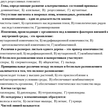
 двух рецессивных гомозигот.
. Гены, определяющие развитие альтернативных состояний признака:
 доминантные; Б) аллельные; В) рецессивные; Г) мутантные.
. Отсутствие пигмента в покровах птиц, земноводных, рептилий и
млекопитающих – одно из доказательств закона:
 чистоты гамет; Б) сцепленного наследования генов; В) гомологических рядов
наследст.изменчивости; Г)доминирования
. Изменения, происходящие с организмом под влиянием факторов внешней 
внутренней среды, - это проявление:
 мутационной изменчивости; Б) модификационной изменчивости; В)
цитоплазматической изменчивости; Г) комбинативной.
. Различия в размерах листьев одного дерева – это пример изменчивости:
 генотипической; Б) модификационной; В) мутационной; Г) комбинативной.
В бесполом размножении мхов и папоротников участвуют:
 споры; Б) сперматозоиды; В) яйцеклетки; Г) пыльца.
. Принципиальные различия между половым и бесполым размножением
заключается в том, что половое размножение:
 происходит только у высших растений; Б) это приспособление к
неблагоприятным условиям среды; В) обеспечивает комбинативную
изменчивость организма; Г) обеспечивает генетическое постоянство вида.
. Клетки гаструлы:
 гаплоидны; Б) диплоидны; В) тетраплоидны; Г) триплоидны.
. Из эктодермы у млекопитающих образуются:
 волосы и ногти; Б) скелетные мышцы; В) легкие; Г) хрящи.
. Чистой линией называется: