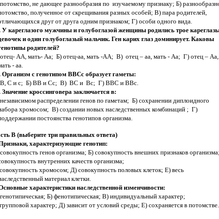
 потомство, не дающее разнообразия по изучаемому признаку; Б) разнообразн
потомство, полученное от скрещивания разных особей; В) пара родителей,
отличающихся друг от друга одним признаком; Г) особи одного вида.
. У кареглазого мужчины и голубоглазой женщины родились трое кареглаз
девочек и один голубоглазый мальчик. Ген карих глаз доминирует. Каковы
генотипы родителей?
 отец- АА, мать- Аа; Б) отец-аа, мать -АА; В) отец – аа, мать - Аа; Г) отец – Аа,
мать - аа.
. Организм с генотипом ВВСс образует гаметы:
 В, С и с; Б) ВВ и Сс; В) ВС и Вс; Г) ВВС и ВВс.
. Значение кроссинговера заключается в:
 независимом распределении генов по гаметам; Б) сохранении диплоидного
набора хромосом; В) создании новых наследственных комбинаций ; Г)
поддержании постоянства генотипов организма.
сть В (выберите три правильных ответа)
 Признаки, характеризующие генотип:
 совокупность генов организма; Б) совокупность внешних признаков организма;
совокупность внутренних качеств организма;
 совокупность хромосом; Д) совокупность половых клеток; Е) весь
наследственный материал клетки.
 Основные характеристики наследственной изменчивости:
 генотипическая; Б) фенотипическая; В) индивидуальный характер;
 групповой характер; Д) зависит от условий среды; Е) сохраняется в потомстве.