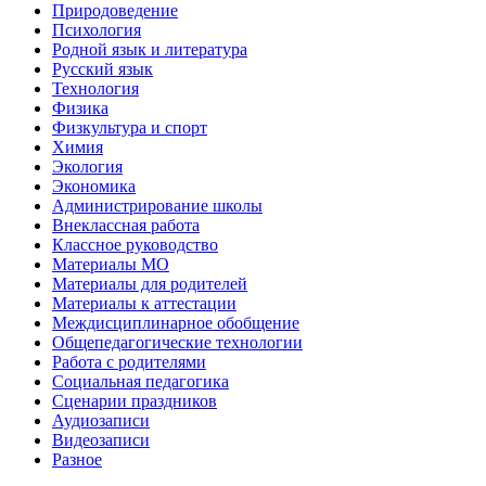
Природоведение
Психология
Родной язык и литература
Русский язык
Технология
Физика
Физкультура и спорт
Химия
Экология
Экономика
Администрирование школы
Внеклассная работа
Классное руководство
Материалы МО
Материалы для родителей
Материалы к аттестации
Междисциплинарное обобщение
Общепедагогические технологии
Работа с родителями
Социальная педагогика
Сценарии праздников
Аудиозаписи
Видеозаписи
Разное