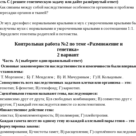
сть С ( решите генетическую задачу или дайте развёрнутый ответ)
Как связаны между собой наследственные особенности организма и проблема
пересадки органов и тканей?
От мух дрозофил с нормальными крыльями и мух с укороченными крыльями б
получены мухи с нормальными и укороченными крыльями в соотношении 1:1.
Определите генотипы родителей и потомства.
Контрольная работа №2 по теме «Размножение и
генетика»
2 вариант
Часть А ( выберите один правильный ответ)
 Основные закономерности наследственности и изменчивости были впервы
установлены:
 Т. Морганом ; Б) Г. Менделем ; В) И. Мичуриным ; Г) Н. Кольцовым .
 Совокупность всех наследственных задатков клетки или организма – это:
 генотип; Б фенотип; В) генофонд; Г) кариотип.
 Сцеплёнными генами называют гены, наследующиеся:
 независимо друг от друга; Б) в свободных комбинациях; В) совместно друг с
другом; Г) каждый ген наследуется вместе со всем генотипом.
 Множественное действие гена:
 эпистаз; Б) комплементарность; В) полимерия; Г) плейотропия.
 Каждая гамета несет по одному гену из каждой аллельной пары генов – это
формулировка закона:
 доминирования; Б) чистоты гамет; В) расщепления; Г) сцеплённого наследован