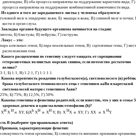
диплоидны; В) оба процесса направлены на поддержание кариотипа вида; Г)
процесса направлены на поддержание комбинативной изменчивости вида.
. Из одного и того же зародышевого листка у человека образуются:
 головной мозг и эпидермис кожи; Б) мышцы и кожа; В) спинной мозг и почки; 
кости и орган слуха.
. Закладка органов будущего организма начинается на стадии:
 зиготы; Б) бластулы; В) нейрулы; Г) гаструлы.
. Локус – это:
 пара аллельных генов; Б) пара неаллельных генов; В) сцепленные гены; Г) мес
расположения гена.
. Какого расщепления по генотипу следует ожидать от скрещивания
гетерозиготных волнистых морских свинок, если потомство достаточно
велико?
3:1; Б) 1:1; В) 1:2:1; Г) 1:1:1:1.
. Какова вероятность рождения голубоглазого(а), светловолосого (в) ребёнк
брака голубоглазого темноволосого отца с генотипом ааВв и кареглазой
светловолосой матери с генотипом Аавв?
 25%; Б) 75%; В) 12,5%; Г) 50%.
. Каковы генотипы и фенотипы родителей, если известно, что у них в семье 5
здоровых девочек и один мальчик-гемофилик (h)?
H
H
h
H
H
H
H
 Х
Х
и ХY; Б)X
X
и X
Y; В) X
X и XY; Г) XX и X
Y.
сть В (выберите три правильных ответа)
 Признаки, характеризующие фенотип:
 совокупность генов организма; Б) совокупность внешних признаков организма;