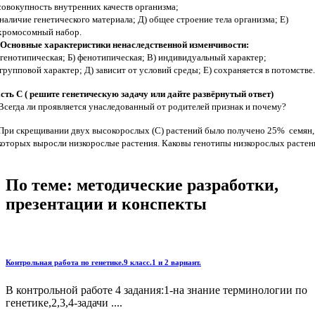
совокупность внутренних качеств организма;
 наличие генетического материала; Д) общее строение тела организма; Е)
хромосомный набор.
 Основные характеристики ненаследственной изменчивости:
 генотипическая; Б) фенотипическая; В) индивидуальный характер;
 групповой характер; Д) зависит от условий среды; Е) сохраняется в потомстве.
сть С ( решите генетическую задачу или дайте развёрнутый ответ)
Всегда ли проявляется унаследованный от родителей признак и почему?
При скрещивании двух высокорослых (С) растений было получено 25%
семян,
которых выросли низкорослые растения. Каковы генотипы низкорослых растен
По теме: методические разработки,
презентации и конспекты
Контрольная работа по генетике.9 класс.1 и 2 вариант.
В контрольной работе 4 задания:1-на знание терминологии по
генетике,2,3,4-задачи ....