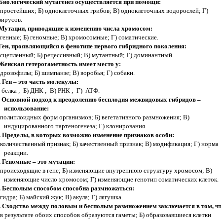
 Биологический мутагенез осуществляется при помощи:
 простейших; Б) одноклеточных грибов; В) одноклеточных водорослей; Г)
вирусов.
 Мутации, приводящие к изменению числа хромосом:
 генные; Б) геномные; В) хромосомные; Г) соматические.
 Ген, проявляющийся в фенотипе первого гибридного поколения:
 сцепленный; Б) рецессивный; В) мутантный; Г) доминантный.
 Женская гетерогаметность имеет место у:
 дрозофилы; Б) шимпанзе; В) воробья; Г) собаки.
. Ген – это часть молекулы:
 белка ; Б) ДНК ; В) РНК ; Г) АТФ.
. Основной подход к преодолению бесплодия межвидовых гибридов –
использование:
 полиплоидных форм организмов; Б) вегетативного размножения; В)
индуцированного партеногенеза; Г) клонирования.
. Пределы, в которых возможно изменение признаков особи:
 количественный признак; Б) качественный признак; В) модификация; Г) норма
реакции.
. Геномные – это мутации:
 происходящие в гене; Б) изменяющие внутреннюю структуру хромосом; В)
изменяющие число хромосом; Г) изменяющие генотип соматических клеток.
. Бесполым способом способна размножаться:
 гидра; Б) майский жук; В) акула; Г) лягушка.
. Сходство между половым и бесполым размножением заключается в том, чт
 в результате обоих способов образуются гаметы; Б) образовавшиеся клетки