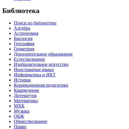
Библиотека
Поиск по библиотеке
Алгебра
Астрономия
Биология
География
Геометрия
Дополнительное образование
Естествознание
Изобразительное искусство
Иностранные языки
Информатика и ИКТ
История
Коррекционная педагогика
Краеведение
Литература
Математика
МХК
Музыка
ОБЖ
Обществознание
Право