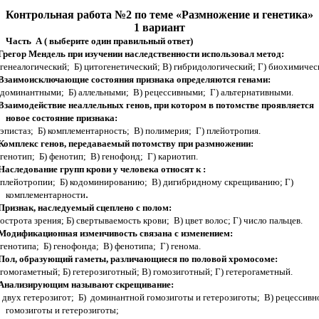
Контрольная работа №2 по теме «Размножение и генетика»
1 вариант
Часть А ( выберите один правильный ответ)
 Грегор Мендель при изучении наследственности использовал метод:
 генеалогический; Б) цитогенетический; В) гибридологический; Г) биохимичес
 Взаимоисключающие состояния признака определяются генами:
 доминантными; Б) аллельными; В) рецессивными; Г) альтернативными.
 Взаимодействие неаллельных генов, при котором в потомстве проявляется
новое состояние признака:
 эпистаз; Б) комплементарность; В) полимерия; Г) плейотропия.
 Комплекс генов, передаваемый потомству при размножении:
 генотип; Б) фенотип; В) генофонд; Г) кариотип.
 Наследование групп крови у человека относят к :
 плейотропии; Б) кодоминированию; В) дигибридному скрещиванию; Г)
.
комплементарности
 Признак, наследуемый сцеплено с полом:
 острота зрения; Б) свертываемость крови; В) цвет волос; Г) число пальцев.
 Модификационная изменчивость связана с изменением:
 генотипа; Б) генофонда; В) фенотипа; Г) генома.
 Пол, образующий гаметы, различающиеся по половой хромосоме:
 гомогаметный; Б) гетерозиготный; В) гомозиготный; Г) гетерогаметный.
 Анализирующим называют скрещивание:
 двух гетерозигот; Б) доминантной гомозиготы и гетерозиготы; В) рецессивн
гомозиготы и гетерозиготы;