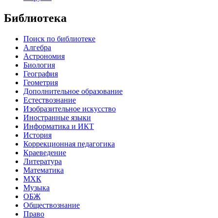
Библиотека
Поиск по библиотеке
Алгебра
Астрономия
Биология
География
Геометрия
Дополнительное образование
Естествознание
Изобразительное искусство
Иностранные языки
Информатика и ИКТ
История
Коррекционная педагогика
Краеведение
Литература
Математика
МХК
Музыка
ОБЖ
Обществознание
Право