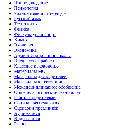
Природоведение
Психология
Родной язык и литература
Русский язык
Технология
Физика
Физкультура и спорт
Химия
Экология
Экономика
Администрирование школы
Внеклассная работа
Классное руководство
Материалы МО
Материалы для родителей
Материалы к аттестации
Междисциплинарное обобщение
Общепедагогические технологии
Работа с родителями
Социальная педагогика
Сценарии праздников
Аудиозаписи
Видеозаписи
Разное