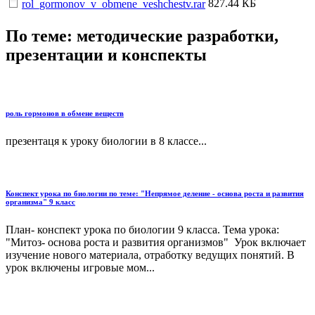
827.44 КБ
rol_gormonov_v_obmene_veshchestv.rar
По теме: методические разработки,
презентации и конспекты
роль гормонов в обмене веществ
презентаця к уроку биологии в 8 классе...
Конспект урока по биологии по теме: "Непрямое деление - основа роста и развития
организма" 9 класс
План- конспект урока по биологии 9 класса. Тема урока:
"Митоз- основа роста и развития организмов" Урок включает
изучение нового материала, отработку ведущих понятий. В
урок включены игровые мом...