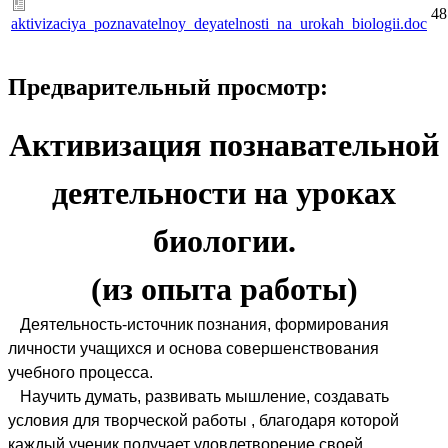
48
aktivizaciya_poznavatelnoy_deyatelnosti_na_urokah_biologii.doc
Предварительный просмотр:
Активизация познавательной
деятельности на уроках
биологии.
(из опыта работы)
Деятельность-источник познания, формирования
личности учащихся и основа совершенствования
учебного процесса.
Научить думать, развивать мышление, создавать
условия для творческой работы , благодаря которой
каждый ученик получает удовлетворение своей