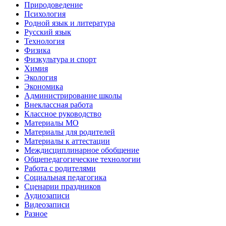
Природоведение
Психология
Родной язык и литература
Русский язык
Технология
Физика
Физкультура и спорт
Химия
Экология
Экономика
Администрирование школы
Внеклассная работа
Классное руководство
Материалы МО
Материалы для родителей
Материалы к аттестации
Междисциплинарное обобщение
Общепедагогические технологии
Работа с родителями
Социальная педагогика
Сценарии праздников
Аудиозаписи
Видеозаписи
Разное