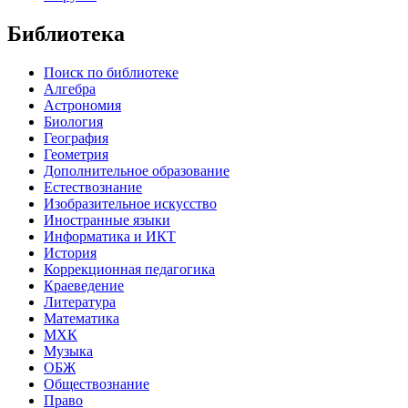
Библиотека
Поиск по библиотеке
Алгебра
Астрономия
Биология
География
Геометрия
Дополнительное образование
Естествознание
Изобразительное искусство
Иностранные языки
Информатика и ИКТ
История
Коррекционная педагогика
Краеведение
Литература
Математика
МХК
Музыка
ОБЖ
Обществознание
Право