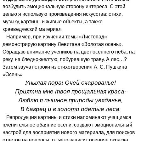
возбудить эмоциональную сторону интереса. С этой
целью я использую произведения искусства: стихи,
музыку, картины и живые объекты, а также
краеведческий материал.
Например, при изучении темы «Листопад»
демонстрирую картину Левитана «Золотая осень».
Обращаю внимание учеников на цвет осеннего неба, на
реку, на бледно-желтую, побуревшую траву. А лес…?
Затем звучат строки из стихотворения А. С. Пушкина
«Осень»
Унылая пора! Очей очарованье!
Приятна мне твоя прощальная краса-
Люблю я пышное природы увяданье,
В багрец и в золото одетые леса.
Репродукция картины и стихи напоминают учащимся
пленительное обаяние осени, создают эмоциональный
настрой для восприятия нового материала, для поисков
ответов на вопросы: от чего зависит осенняя окраска