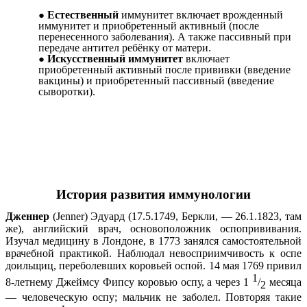
Естественный
иммунитет включает врожденный
иммунитет и приобретенный активный (после
перенесенного заболевания). А также пассивный при
передаче антител ребёнку от матери.
Искусственный иммунитет
включает
приобретенный активный после прививки (введение
вакцины) и приобретенный пассивный (введение
сыворотки).
История развития иммунологии
Дженнер
(Jenner) Эдуард (17.5.1749, Беркли, — 26.1.1823, там
же), английский врач, основоположник оспопрививания.
Изучал медицину в Лондоне, в 1773 занялся самостоятельной
врачебной практикой. Наблюдал невосприимчивость к оспе
доильщиц, переболевших коровьей оспой. 14 мая 1769 привил
1
8-летнему Джеймсу Фипсу коровью оспу, а через 1
/
месяца
2
— человеческую оспу; мальчик не заболел. Повторяя такие