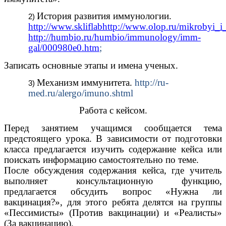
История развития иммунологии.
http://www.skliflabhttp://www.olop.ru/mikrobyi_i_
http://humbio.ru/humbio/immunology/imm-
gal/000980e0.htm
;
Записать основные этапы и имена ученых.
Механизм иммунитета.
http://ru-
med.ru/alergo/imuno.shtml
Работа с кейсом.
Перед занятием учащимся сообщается тема
предстоящего урока. В зависимости от подготовки
класса предлагается изучить содержание кейса или
поискать информацию самостоятельно по теме.
После обсуждения содержания кейса, где учитель
выполняет консультационную функцию,
предлагается обсудить вопрос «Нужна ли
вакцинация?», для этого ребята делятся на группы
«Пессимисты» (Против вакцинации) и «Реалисты»
(За вакцинацию).