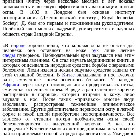
прививки Фипсу через несколько месяцев и лет, доказал
возможность и высокую эффективность вакцинации против
оспы. В 1803 в Лондоне был основан институт
оспопрививания (Дженнеровский институт, Royal Jennerian
Society). Д. был его первым и пожизненным руководителем.
Почётный член многих академий, университетов и научных
обществ стран Западной Европы.
«В
народе
хорошо знали, что коровья оспа не опасна для
человека: она оставляет на коже
рук
лишь легкие
следы
пузырьков. Наблюдательный врач задумался над этим
интересным явлением. Он стал изучать медицинские книги, в
которых описывались народные средства борьбы с заразными
болезнями. Люди издавна искали ощупью средства защиты от
этой страшной болезни. В
Китае
вкладывали в нос кусочки
ваты, смоченные гноем оспенного больного. У народов
Африки
через кожу с помощью иглы продергивалась нитка,
смоченная оспенным гноем. В ряде стран оспенные корочки
растирались в порошок, который втирали в кожу, либо
вдували в нос. После таких «прививок» многие люди
заболевали, распространяя тяжелейшее эпидемическое
заболевание. Другие действительно переносили оспу в легкой
форме и такой ценой приобретали невосприимчивость. Все
зависело от степени потери возбудителем оспы своей
болезнетворности в высушенной корочке. А как это
определить? В течение многих лет предпринимались попытки
найти приемлемые способы предотвращения оспы. Уже давно