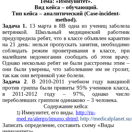
Тема: «Иммунитет».
Вид кейса – обучающий.
Тип кейса – аналитический (Case-incident-
method).
Задача 1.
13 марта в 8В одна из учениц заболела
ветрянкой. Школьный медицинский работник
предупредила ребят, что в классе объявлен карантин
на 21 день: нельзя пропускать занятия, необходимо
соблюдать режим проветривания в классе, при
малейшем недомогании сообщать об этом врачу.
Однако несколько ребят не были расстроены этим –
они были уверены, что заболевание им не грозит,
так как они ветрянкой уже болели.
Задача 2
. В 2010-2011 учебном году вакциной
против гриппа были привиты 95% учеников класса,
в 2011-2012 году – 97%, однако число
переболевших гриппом одинаково – 3 человека.
Содержание кейса:
Иммунитет, его виды.
http://ru-
med.ru/alergo/imuno.shtml
;
http://medicalplanet.su
Записать определение, составить схему «Виды
иммунитета».