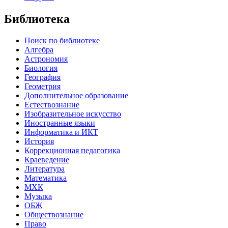
Библиотека
Поиск по библиотеке
Алгебра
Астрономия
Биология
География
Геометрия
Дополнительное образование
Естествознание
Изобразительное искусство
Иностранные языки
Информатика и ИКТ
История
Коррекционная педагогика
Краеведение
Литература
Математика
МХК
Музыка
ОБЖ
Обществознание
Право