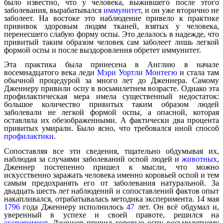
было известно, что у человека, выжившего после этого
заболевания, вырабатывался
иммунитет
, и он уже вторично не
заболеет. На востоке это наблюдение привело к практике
прививок здоровым людям тканей, взятых у человека,
перенесшего слабую форму оспы. Это делалось в надежде, что
привитый таким образом человек сам заболеет лишь легкой
формой оспы и после выздоровления обретет иммунитет.
Эта практика была принесена в Англию в начале
восемнадцатого века леди
Мэри Уортли Монтегю
и стала там
обычной процедурой за много лет до Дженнера. Самому
Дженнеру привили оспу в восьмилетнем возрасте. Однако эта
профилактическая мера имела существенный недостаток:
большое количество привитых таким образом людей
заболевали не легкой формой оспы, а опасной, которая
оставляла их обезображенными. А фактически два процента
привитых умирали. Было ясно, что требовался иной способ
профилактики
.
Сопоставляя все эти сведения, тщательно обдумывая их,
наблюдая за случаями заболеваний оспой людей и
животных
,
Дженнер постепенно пришел к мысли, что можно
искусственно заражать человека именно коровьей оспой и тем
самым предохранять его от заболевания натуральной. За
двадцать шесть лет наблюдений и сопоставлений фактов опыт
накапливался, отрабатывалась методика эксперимента. 14 мая
1796
года Дженнеру исполнилось
47
лет. Он всё обдумал и,
уверенный в успехе и своей правоте, решился на
эксперимент
. Дженнер привил коровью оспу восьмилетнему