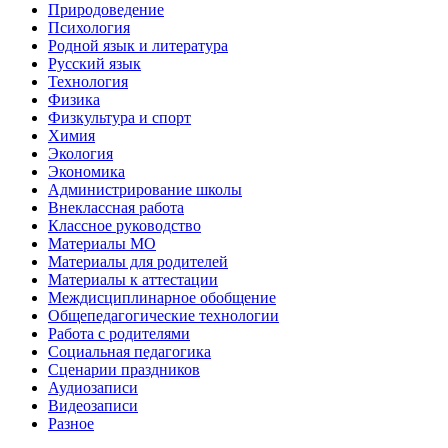
Природоведение
Психология
Родной язык и литература
Русский язык
Технология
Физика
Физкультура и спорт
Химия
Экология
Экономика
Администрирование школы
Внеклассная работа
Классное руководство
Материалы МО
Материалы для родителей
Материалы к аттестации
Междисциплинарное обобщение
Общепедагогические технологии
Работа с родителями
Социальная педагогика
Сценарии праздников
Аудиозаписи
Видеозаписи
Разное