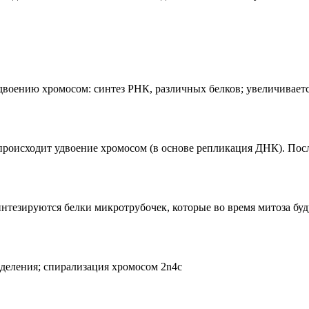
удвоению хромосом: синтез РНК, различных белков; увеличивает
происходит удвоение хромосом (в основе репликация ДНК). Посл
нтезируются белки микротрубочек, которые во время митоза буду
деления; спирализация хромосом 2n4c