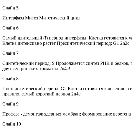
Слайд 5
Интерфаза Митоз Митотический цикл
Слайд 6
Самый длительный (!) период интерфазы. Клетка готовится к 
Клетка интенсивно растёт Пресинтетический период: G1 2n2c
Слайд 7
Синтетический период: S Продолжается синтез РНК и белков, 
двух сестринских хроматид 2n4c!
Слайд 8
Постсинтетический период: G2 Клетка готовится к делению: си
правило, самый короткий период 2n4c
Слайд 9
Профаза - демонтаж ядерных мембран; формирование веретена 
Слайд 10