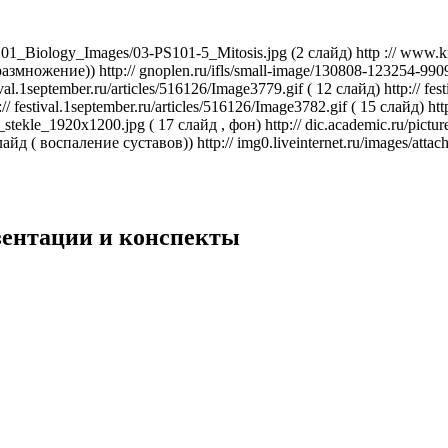
Biology_Images/03-PS101-5_Mitosis.jpg (2 слайд) http :// www.know
множение)) http:// gnoplen.ru/ifls/small-image/130808-123254-9909.j
val.1september.ru/articles/516126/Image3779.gif ( 12 слайд) http:// fes
p:// festival.1september.ru/articles/516126/Image3782.gif ( 15 слайд)
stekle_1920x1200.jpg ( 17 слайд , фон) http:// dic.academic.ru/pictur
лайд ( воспаление суставов)) http:// img0.liveinternet.ru/images/at
езентации и конспекты