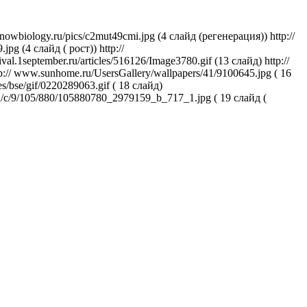
biology.ru/pics/c2mut49cmi.jpg (4 слайд (регенерация)) http://
pg (4 слайд ( рост)) http://
tival.1september.ru/articles/516126/Image3780.gif (13 слайд) http://
 http:// www.sunhome.ru/UsersGallery/wallpapers/41/9100645.jpg ( 16
es/bse/gif/0220289063.gif ( 18 слайд)
tach/c/9/105/880/105880780_2979159_b_717_1.jpg ( 19 слайд (