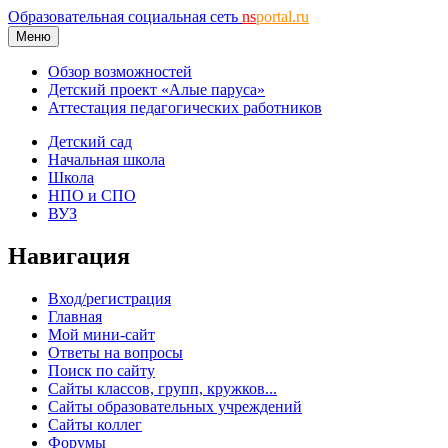
Образовательная социальная сеть
ns
portal.ru
Меню
Обзор возможностей
Детский проект «Алые паруса»
Аттестация педагогических работников
Детский сад
Начальная школа
Школа
НПО и СПО
ВУЗ
Навигация
Вход/регистрация
Главная
Мой мини-сайт
Ответы на вопросы
Поиск по сайту
Сайты классов, групп, кружков...
Сайты образовательных учреждений
Сайты коллег
Форумы