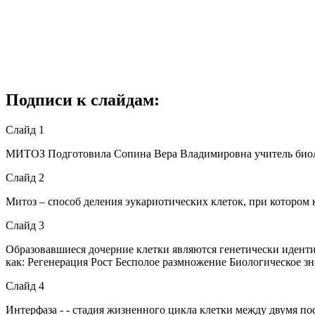
Подписи к слайдам:
Слайд 1
МИТОЗ Подготовила Сопина Вера Владимировна учитель би
Слайд 2
Митоз – способ деления эукариотических клеток, при котором к
Слайд 3
Образовавшиеся дочерние клетки являются генетически иденти
как: Регенерация Рост Бесполое размножение Биологическое зн
Слайд 4
Интерфаза - - стадия жизненного цикла клетки между двумя п