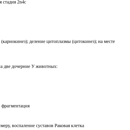
я стадия 2n4c
(кариокинез); деление цитоплазмы (цитокинез); на месте
 на две дочерние У животных:
е, фрагментация
меру, воспаление суставов Раковая клетка