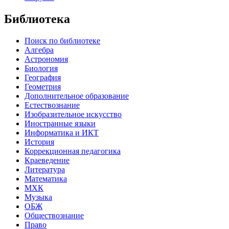
Библиотека
Поиск по библиотеке
Алгебра
Астрономия
Биология
География
Геометрия
Дополнительное образование
Естествознание
Изобразительное искусство
Иностранные языки
Информатика и ИКТ
История
Коррекционная педагогика
Краеведение
Литература
Математика
МХК
Музыка
ОБЖ
Обществознание
Право