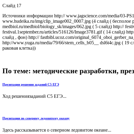
Слайд 17
Источники информации http:// www.jagscience.com/media/03-PS101_
www.hudeika.ru/img/clip_image002_0007.jpg (4 слайд ( бесполое раз
medbiol.ru/medbiol/biology_sk/images/062.jpg ( 5 слайд) http:// festi
festival.1september.ru/articles/516126/Image3781.gif ( 14 слайд) htt
слайд , фон) http:// fastbibl.ucoz.com/original_6074_oboi_gerber_na_
http://www.yuga.ru/media/79/66/stem_cells_b05__ dsl6t4c.jpg ( 19 с
раковая клетка))
По теме: методические разработки, пр
Презнтация решения заданий С5 ЕГЭ
Ход решениязаданий С5 ЕГЭ...
Презнтация по севернму ледовитому океану
Здесь рассказывается о северном ледовитом океане...