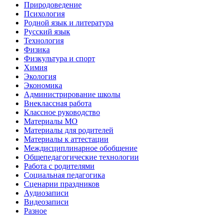
Природоведение
Психология
Родной язык и литература
Русский язык
Технология
Физика
Физкультура и спорт
Химия
Экология
Экономика
Администрирование школы
Внеклассная работа
Классное руководство
Материалы МО
Материалы для родителей
Материалы к аттестации
Междисциплинарное обобщение
Общепедагогические технологии
Работа с родителями
Социальная педагогика
Сценарии праздников
Аудиозаписи
Видеозаписи
Разное