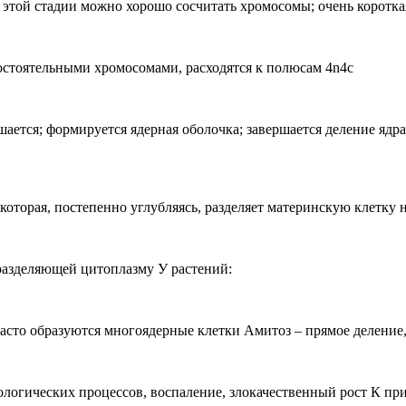
 этой стадии можно хорошо сосчитать хромосомы; очень коротка
остоятельными хромосомами, расходятся к полюсам 4n4c
ается; формируется ядерная оболочка; завершается деление ядра 
 которая, постепенно углубляясь, разделяет материнскую клетку
разделяющей цитоплазму У растений:
 - часто образуются многоядерные клетки Амитоз – прямое делени
ологических процессов, воспаление, злокачественный рост К при