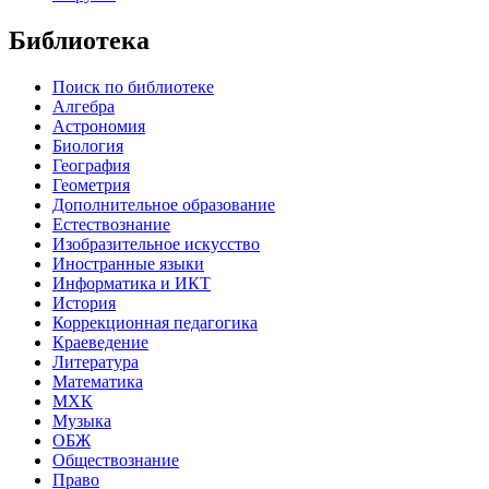
Библиотека
Поиск по библиотеке
Алгебра
Астрономия
Биология
География
Геометрия
Дополнительное образование
Естествознание
Изобразительное искусство
Иностранные языки
Информатика и ИКТ
История
Коррекционная педагогика
Краеведение
Литература
Математика
МХК
Музыка
ОБЖ
Обществознание
Право