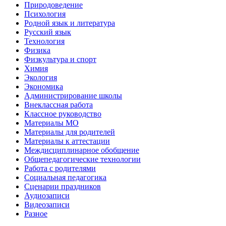
Природоведение
Психология
Родной язык и литература
Русский язык
Технология
Физика
Физкультура и спорт
Химия
Экология
Экономика
Администрирование школы
Внеклассная работа
Классное руководство
Материалы МО
Материалы для родителей
Материалы к аттестации
Междисциплинарное обобщение
Общепедагогические технологии
Работа с родителями
Социальная педагогика
Сценарии праздников
Аудиозаписи
Видеозаписи
Разное