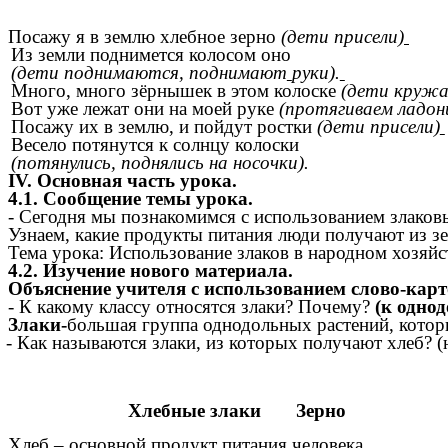
Посажу я в землю хлебное зерно
(дети присели)
Из земли поднимется колосом оно
(дети поднимаются, поднимают
руки).
Много, много зёрнышек в этом колоске
(дети кружат
Вот уже лежат они на моей руке
(протягиваем ладони
Посажу их в землю, и пойдут ростки
(дети присели)
Весело потянутся к солнцу колоски
(потянулись, поднялись на носочки).
IV. Основная часть урока.
4.1. Сообщение темы урока.
- Сегодня мы познакомимся с использованием злаковы
Узнаем, какие продукты питания люди получают из зе
Тема урока: Использование злаков в народном хозяйст
4.2. Изучение нового материала.
Объяснение учителя с использованием слово-карт
- К какому классу относятся злаки? Почему?
(к однод
Злаки-
большая группа однодольных растений, котор
- Как называются злаки, из которых получают хлеб? 
Хлебные злаки Зерно
Хлеб – основной продукт питания человека.