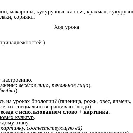
но, макароны, кукурузные хлопья, крахмал, кукурузное
лаки, сорняки.
Ход урока
 принадлежностей.)
у настроению.
бражены:
весёлое лицо
,
печальное лицо
).
Улыбка
)
 на уроках биологии? (пшеница, рожь, овёс, ячмень,
ные, их специально выращивают люди)
еседа с использованием слово + картинка.
новых культур
.
ждому этапу.
картинку, соответствующую ей)