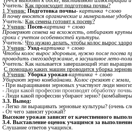
(уч-ся выходят к доске, выставляют иллюстрации и
Учитель:
Как происходит подготовка почвы?
1 Ученик:
Подготовка почвы
-
картинка +слово
В почву вносятся органические и минеральные удобре
Учитель:
Как семена готовят к посеву?
2 Ученик
:
Посев-
картина + слово
Проверяют семена на всхожесть, отбирают крупные 
сроки с учетом особенностей культуры.
Учитель:
Что нужно делать, чтобы колос вырос здор
3 Ученик
:
Уход-
картинка + слово
Чтобы колос вырос здоровым, нужно после посева п
проводить снегозадержание, в засушливое лето-пол
Учитель: Как называется завершающий этап выращив
С помощью каких машин проводится уборка зерновы
4 Ученик
:
Уборка урожая
-картинка + слово
Убирают зерно комбайнами. Колос срезают с земли,
- При выращивании зерновых участвуют люди многи
- Люди какой профессии производят обработку почвы
- Люди какой профессии убирают зерно? (комбайнеры
3.3. Вывод:
- Легко ли выращивать зерновые культуры? (очень с
- От чего зависит урожай?
Высокие урожаи зависят от качественного выпол
3.4. Выставление оценок учащимся за выполнение 
Слушание ответов учащихся.