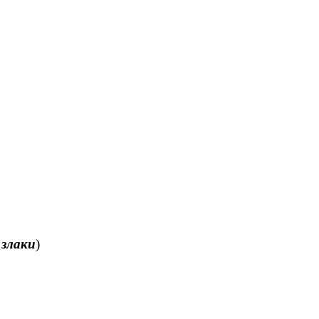
 злаки
)