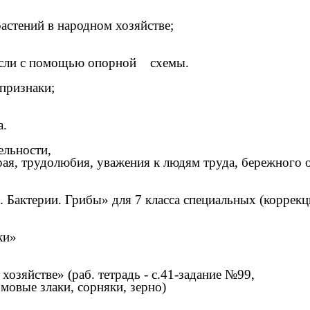
астений в народном хозяйстве;
мысли с помощью опорной схемы.
признаки;
а.
ельности,
рая, трудолюбия, уважения к людям труда, бережного 
я. Бактерии. Грибы» для 7 класса специальных (коррек
ки»
озяйстве» (раб. тетрадь - с.41-задание №99,
рмовые злаки, сорняки, зерно)