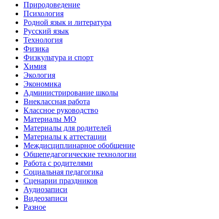
Природоведение
Психология
Родной язык и литература
Русский язык
Технология
Физика
Физкультура и спорт
Химия
Экология
Экономика
Администрирование школы
Внеклассная работа
Классное руководство
Материалы МО
Материалы для родителей
Материалы к аттестации
Междисциплинарное обобщение
Общепедагогические технологии
Работа с родителями
Социальная педагогика
Сценарии праздников
Аудиозаписи
Видеозаписи
Разное