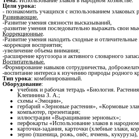
Тема:
Использование злаков в народном хозяйстве.
Цели урока:
- познакомить учащихся с использованием злаковых р
Развивающие.
-Развитие умения связности высказываний,
-развитие умения последовательно выражать свои 
Коррекционные
.
-Развитие умения находить сходные и отличительные 
-
коррекция восприятия;
-увеличение объема внимания;
-расширение кругозора и активного словарного запас
Воспитательные.
-Формирование навыков сотрудничества, доброжелат
-воспитание интереса к изучению природы родного к
Тип урока
: комбинированный.
Оборудование
:
учебник и рабочая тетрадь «Биология. Растени
Клепинина З. А.;
схемы «Эмоции»,
гербарий «Зерновые растения», «Кормовые зла
компьютер, презентация;
иллюстрации «Выращивание зерновых»;
перфокарты «Использование злаков в народном х
карточки-задания, карточки (хлебные злаки, ко
зерно (пшеница, рожь, овёс, ячмень, кукуруза),