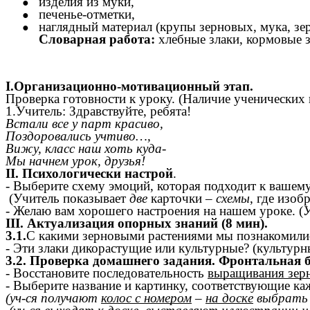
изделия из муки,
печенье-отметки,
наглядный материал (крупы зерновых, мука, зер
Словарная работа:
хлебные злаки, кормовые з
I.Организационно-мотивационный этап.
Проверка готовности к уроку. (Наличие ученических
1.Учитель: Здравствуйте, ребята!
Встали все у парт красиво,
Поздоровались учтиво…,
Вижу, класс наш хоть куда-
Мы начнем урок, друзья!
II. Психологически настрой
.
- Выберите схему эмоций, которая подходит к вашем
(Учитель показывает
две
карточки –
схемы
, где изо
- Желаю вам хорошего настроения на нашем уроке. (
III. Актуализация опорных знаний (8 мин).
3.1.
С какими зерновыми растениями мы познакомились
- Эти злаки дикорастущие или культурные? (культур
3.2. Проверка домашнего задания. Фронтальная б
- Восстановите последовательность
выращивания зер
- Выберите название и картинку, соответствующие ка
(уч-ся получают
колос с номером
–
на доске
выбрать 