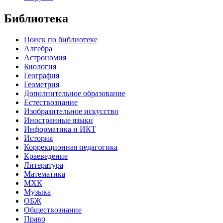
Библиотека
Поиск по библиотеке
Алгебра
Астрономия
Биология
География
Геометрия
Дополнительное образование
Естествознание
Изобразительное искусство
Иностранные языки
Информатика и ИКТ
История
Коррекционная педагогика
Краеведение
Литература
Математика
МХК
Музыка
ОБЖ
Обществознание
Право