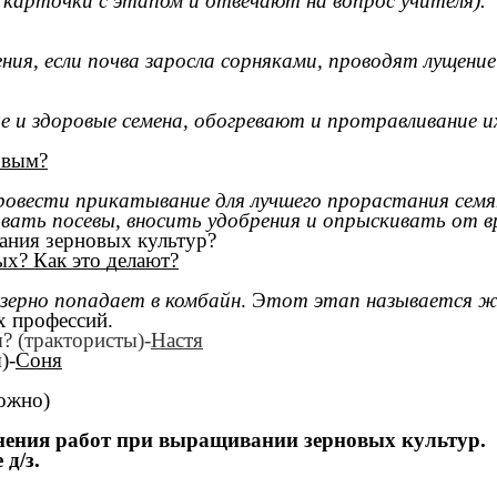
 карточки с этапом и отвечают на вопрос учителя).
ния, если почва заросла сорняками, проводят лущение
и здоровые семена, обогревают и протравливание и
овым?
ровести прикатывание для лучшего прорастания семя
ивать посевы, вносить удобрения и опрыскивать от в
ания зерновых культур?
х? Как это делают?
 зерно попадает в комбайн
. Э
тот этап называется ж
х профессий.
? (трактористы)-
Настя
)-
Соня
ложно)
нения работ при выращивании зерновых культур.
д/з.