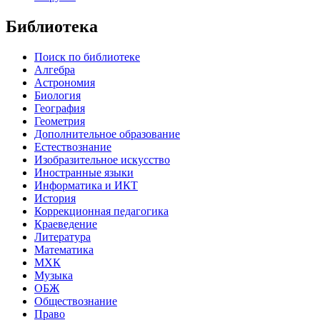
Библиотека
Поиск по библиотеке
Алгебра
Астрономия
Биология
География
Геометрия
Дополнительное образование
Естествознание
Изобразительное искусство
Иностранные языки
Информатика и ИКТ
История
Коррекционная педагогика
Краеведение
Литература
Математика
МХК
Музыка
ОБЖ
Обществознание
Право