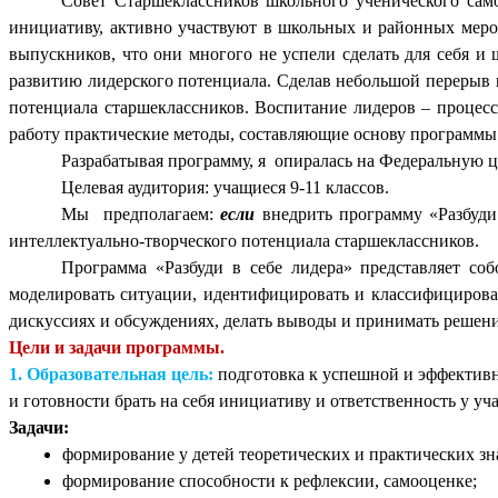
Совет Старшеклассников школьного ученического сам
инициативу, активно участвуют в школьных и районных меро
выпускников, что они многого не успели сделать для себя и
развитию лидерского потенциала. Сделав небольшой перерыв в
потенциала старшеклассников. Воспитание лидеров – процесс
работу практические методы, составляющие основу программы
Разрабатывая программу, я опиралась на Федеральную ц
Целевая аудитория: учащиеся 9-11 классов.
Мы предполагаем:
если
внедрить программу «Разбуди 
интеллектуально-творческого потенциала старшеклассников.
Программа «Разбуди в себе лидера» представляет со
моделировать ситуации, идентифицировать и классифицироват
дискуссиях и обсуждениях, делать выводы и принимать решени
Цели и задачи программы.
1. Образовательная цель:
подготовка к успешной и эффективн
и готовности брать на себя инициативу и ответственность у уч
Задачи:
формирование у детей теоретических и практических зн
формирование способности к рефлексии, самооценке;