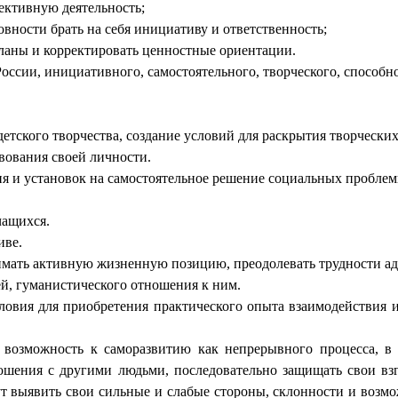
ективную деятельность;
ности брать на себя инициативу и ответственность;
ланы и корректировать ценностные ориентации.
оссии, инициативного, самостоятельного, творческого, способ
етского творчества, создание условий для раскрытия творческих
вования своей личности.
я и установок на самостоятельное решение социальных пробле
чащихся.
иве.
нимать активную жизненную позицию, преодолевать трудности а
й, гуманистического отношения к ним.
словия для приобретения практического опыта взаимодействия и
 возможность к саморазвитию как непрерывного процесса, в 
ения с другими людьми, последовательно защищать свои взгл
гут выявить свои сильные и слабые стороны, склонности и возм