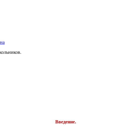
вна
кольников.
Введение.