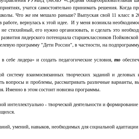
оуправления РУМиД (МОБУ «Средняя общеобразовательная шко
приятиях, учатся самостоятельно принимать решения. Когда пр
 школы. Что же им мешало раньше? Выпуская свой 11 класс в 20
 работе, вернулась к этой идее. И у меня возникла необходимо
 не стихийный, его нужно организовать, и сделать это необход
 развития лидерского потенциала старшеклассников Пойковско
елевую программу "Дети России", в частности, на подпрограмм
в себе лидера» и создать педагогические условия,
то
обеспеч
бой систему взаимосвязанных творческих заданий и деловых и
ь вопросы и проблемы, рассматривать различные варианты, вы
я. Именно в этом состоит новизна программы.
ой интеллектуально - творческой деятельности и формирование
ащихся.
аний, умений, навыков, необходимых для социальной адаптации