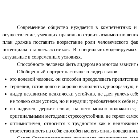
Современное общество нуждается в компетентных и 
осуществление, умеющих правильно строить взаимоотношения с
план должна поставить возрастание роли человеческого фа
потенциала старшеклассников. В специально-моделируемых
актуальные в современных условиях.
Способность человека быть лидером во многом зависит 
Обобщенный портрет настоящего лидера таков:
это волевой человек, он способен преодолевать препятствия
терпелив, готов долго и хорошо выполнять однообразную, 
лидер независим; психически устойчив, не дает увлечь с
не только свои успехи, но и неудачи; требователен к себе 
он надежен, держит слово, на него можно положиться; 
оригинальными методами; стрессоустойчив, не теряет само
оптимистичен, относится к трудностям как к неизбежны
ответственность на себя; способен менять стиль поведения 