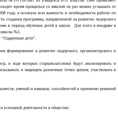
ла №1») состоит из учащихся 8-11 классов. Они проявляют
иходит время прощаться со школой не раз можно услышать от
08 году, я осознала всю важность и необходимость работы по
сть создания программы, направленной на развитие лидерского
имо в период обучения детей в школе. Для этого я внедряю в
й школы №1.
у "Одаренные дети".
им формирование и развитие лидерского, организаторского и
гр, в ходе которых старшеклассники будут анализировать и
сказывать и защищать различные точки зрения, участвовать в
 качеств, умений и навыков, способностей к принятию решений
 и успешной деятельности в обществе;