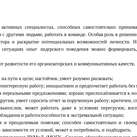
активных специалистах, способных самостоятельно принима
 другими людьми, работать в команде. Особая роль в решении 
ктора и раскрытие потенциальных возможностей личности. Н
 ситуациях опыт лидерского поведения можно формировать,
от развитости его организаторских и коммуникативных качеств.
 на пути к цели; настойчив, умеет разумно рисковать;
неинтересную работу; инициативен и предпочитает работать без
ебя нереальными предложениями; хорошо приспосабливается к н
и другим, умеет спросить отчет за порученную работу; критичен,
вынослив, может работать даже в условиях перегрузок; во
обладания и работоспособности в экстремальной ситуации;
м и преодолимым помехам; способен самостоятельно и своев
в зависимости от условий, может и потребовать, и подбодрить.