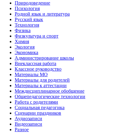
Природоведение
Психология
Родной язык и литература
Русский язык
Технология
Физика
Физкультура и спорт
Химия
Экология
Экономика
Администрирование школы
Внеклассная работа
Классное руководство
Материалы МО
Материалы для родителей
Материалы к аттестации
Междисциплинарное обобщение
Общепедагогические технологии
Работа с родителями
Социальная педагогика
Сценарии праздников
Аудиозаписи
Видеозаписи
Разное