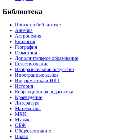
Библиотека
Поиск по библиотеке
Алгебра
Астрономия
Биология
География
Геометрия
Дополнительное образование
Естествознание
Изобразительное искусство
Иностранные языки
Информатика и ИКТ
История
Коррекционная педагогика
Краеведение
Литература
Математика
МХК
Музыка
ОБЖ
Обществознание
Право