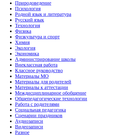
Природоведение
Психология
Родной язык и литература
Русский язык
Технология
Физика
Физкультура и спорт
Химия
Экология
Экономика
Администрирование школы
Внеклассная работа
Классное руководство
Материалы МО
Материалы для родителей
Материалы к аттестации
Междисциплинарное обобщение
Общепедагогические технологии
Работа с родителями
Социальная педагогика
Сценарии праздников
Аудиозаписи
Видеозаписи
Разное